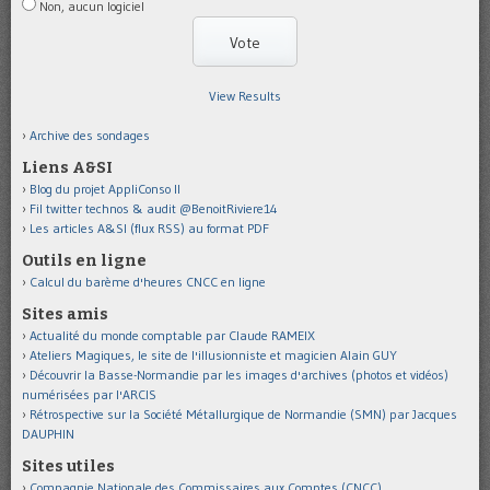
Non, aucun logiciel
View Results
Archive des sondages
Liens A&SI
Blog du projet AppliConso II
Fil twitter technos & audit @BenoitRiviere14
Les articles A&SI (flux RSS) au format PDF
Outils en ligne
Calcul du barème d'heures CNCC en ligne
Sites amis
Actualité du monde comptable par Claude RAMEIX
Ateliers Magiques, le site de l'illusionniste et magicien Alain GUY
Découvrir la Basse-Normandie par les images d'archives (photos et vidéos)
numérisées par l'ARCIS
Rétrospective sur la Société Métallurgique de Normandie (SMN) par Jacques
DAUPHIN
Sites utiles
Compagnie Nationale des Commissaires aux Comptes (CNCC)