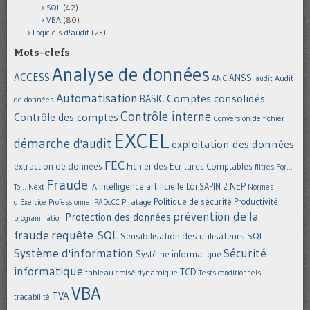
SQL
(42)
VBA
(80)
Logiciels d'audit
(23)
Mots-clefs
Analyse de données
ACCESS
ANSSI
Audit
ANC
audit
Automatisation
Comptes consolidés
BASIC
de données
Contrôle interne
Contrôle des comptes
Conversion de fichier
EXCEL
démarche d'audit
exploitation des données
FEC
extraction de données
Fichier des Ecritures Comptables
filtres
For...
Fraude
Intelligence artificielle
NEP
IA
Loi SAPIN 2
To... Next
Normes
Politique de sécurité
Piratage
Productivité
d'Exercice Professionnel
PADoCC
prévention de la
Protection des données
programmation
requête SQL
fraude
Sensibilisation des utilisateurs
SQL
Système d'information
Sécurité
Système informatique
informatique
TCD
tableau croisé dynamique
Tests conditionnels
VBA
TVA
traçabilité