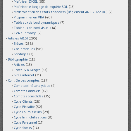
Maîtriser EXCEL
(65)
Maîtriser le langage de requête SQL
(13)
Modernisation des états financiers (Règlement ANC 2022-06)
(7)
Programmer en VBA
(46)
Tableaux de bord dynamiques
(7)
Tableaux de bord visuels
(4)
TVA sur marge
(7)
Articles A&SI
(295)
Brèves
(238)
Cas pratiques
(58)
Sondages
(3)
Bibliographie
(115)
Articles
(15)
Livres & ouvrages
(33)
Sites internet
(71)
Contrôle des comptes
(197)
Comptabilité analytique
(2)
Comptes annuels
(47)
Comptes consolidés
(35)
Cycle Clients
(28)
Cycle Fiscalité
(52)
Cycle Fournisseurs
(29)
Cycle Immobilisations
(8)
Cycle Personnel
(17)
Cycle Stocks
(14)