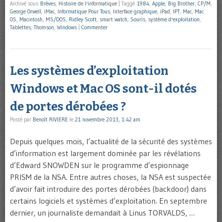
Archivé sous
Brèves
,
Histoire de l'informatique
|
Taggé
1984
,
Apple
,
Big Brother
,
CP/M
,
George Orwell
,
iMac
,
Informatique Pour Tous
,
Interface graphique
,
iPad
,
IPT
,
Mac
,
Mac
OS
,
Macintosh
,
MS/DOS
,
Ridley Scott
,
smart watch
,
Souris
,
système d'exploitation
,
Tablettes
,
Thomson
,
Windows
|
Commenter
Les systèmes d’exploitation
Windows et Mac OS sont-il dotés
de portes dérobées ?
Posté par
Benoît RIVIERE
le
21 novembre 2013, 1:42 am
Depuis quelques mois, l’actualité de la sécurité des systèmes
d’information est largement dominée par les révélations
d’Edward SNOWDEN sur le programme d’espionnage
PRISM de la NSA. Entre autres choses, la NSA est suspectée
d’avoir fait introduire des portes dérobées (backdoor) dans
certains logiciels et systèmes d’exploitation. En septembre
dernier, un journaliste demandait à Linus TORVALDS, …