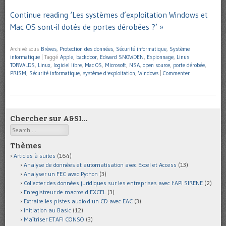
Continue reading ‘Les systèmes d’exploitation Windows et
Mac OS sont-il dotés de portes dérobées ?’ »
Archivé sous
Brèves
,
Protection des données
,
Sécurité informatique
,
Système
informatique
|
Taggé
Apple
,
backdoor
,
Edward SNOWDEN
,
Espionnage
,
Linus
TORVALDS
,
Linux
,
logiciel libre
,
Mac OS
,
Microsoft
,
NSA
,
open source
,
porte dérobée
,
PRISM
,
Sécurité informatique
,
système d'exploitation
,
Windows
|
Commenter
Chercher sur A&SI…
Search
Thèmes
Articles à suites
(164)
Analyse de données et automatisation avec Excel et Access
(13)
Analyser un FEC avec Python
(3)
Collecter des données juridiques sur les entreprises avec l'API SIRENE
(2)
Enregistreur de macros d'EXCEL
(3)
Extraire les pistes audio d'un CD avec EAC
(3)
Initiation au Basic
(12)
Maîtriser ETAFI CONSO
(3)