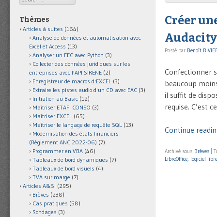
Créer un
Thèmes
Articles à suites
(164)
Audacity
Analyse de données et automatisation avec
Excel et Access
(13)
Posté par
Benoît RIVIE
Analyser un FEC avec Python
(3)
Collecter des données juridiques sur les
Confectionner s
entreprises avec l'API SIRENE
(2)
Enregistreur de macros d'EXCEL
(3)
beaucoup moins o
Extraire les pistes audio d'un CD avec EAC
(3)
il suffit de dis
Initiation au Basic
(12)
requise. C’est c
Maîtriser ETAFI CONSO
(3)
Maîtriser EXCEL
(65)
Maîtriser le langage de requête SQL
(13)
Continue readin
Modernisation des états financiers
(Règlement ANC 2022-06)
(7)
Programmer en VBA
(46)
Archivé sous
Brèves
|
T
LibreOffice
,
logiciel libr
Tableaux de bord dynamiques
(7)
Tableaux de bord visuels
(4)
TVA sur marge
(7)
Articles A&SI
(295)
Brèves
(238)
Cas pratiques
(58)
Sondages
(3)