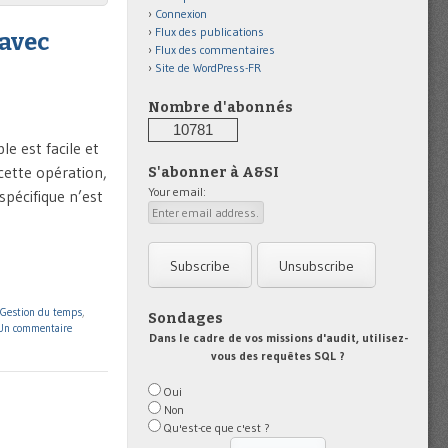
Connexion
Flux des publications
 avec
Flux des commentaires
Site de WordPress-FR
Nombre d'abonnés
10781
e est facile et
cette opération,
S'abonner à A&SI
Your email:
spécifique n’est
Gestion du temps
,
Sondages
Un commentaire
Dans le cadre de vos missions d'audit, utilisez-
vous des requêtes SQL ?
Oui
Non
Qu'est-ce que c'est ?