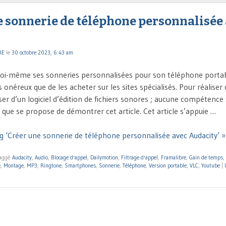
e sonnerie de téléphone personnalisée
RE
le
30 octobre 2023, 6:43 am
oi-même ses sonneries personnalisées pour son téléphone portabl
néreux que de les acheter sur les sites spécialisés. Pour réaliser 
poser d’un logiciel d’édition de fichiers sonores ; aucune compétence 
e que se propose de démontrer cet article. Cet article s’appuie …
g ‘Créer une sonnerie de téléphone personnalisée avec Audacity’ »
aggé
Audacity
,
Audio
,
Blocage d'appel
,
Dailymotion
,
Filtrage d'appel
,
Framalibre
,
Gain de temps
,
e
,
Montage
,
MP3
,
Ringtone
,
Smartphones
,
Sonnerie
,
Téléphone
,
Version portable
,
VLC
,
Youtube
|