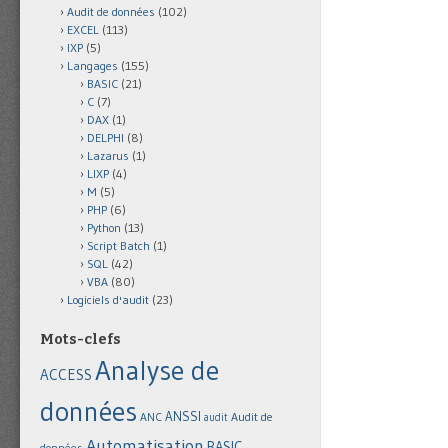
Audit de données
(102)
EXCEL
(113)
IXP
(5)
Langages
(155)
BASIC
(21)
C
(7)
DAX
(1)
DELPHI
(8)
Lazarus
(1)
LIXP
(4)
M
(5)
PHP
(6)
Python
(13)
Script Batch
(1)
SQL
(42)
VBA
(80)
Logiciels d'audit
(23)
Mots-clefs
Analyse de
ACCESS
données
ANSSI
Audit de
ANC
audit
Automatisation
BASIC
données