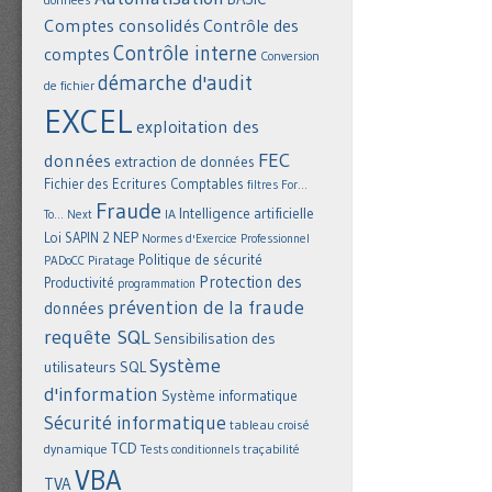
Comptes consolidés
Contrôle des
Contrôle interne
comptes
Conversion
démarche d'audit
de fichier
EXCEL
exploitation des
FEC
données
extraction de données
Fichier des Ecritures Comptables
filtres
For...
Fraude
Intelligence artificielle
IA
To... Next
NEP
Loi SAPIN 2
Normes d'Exercice Professionnel
Politique de sécurité
Piratage
PADoCC
Protection des
Productivité
programmation
prévention de la fraude
données
requête SQL
Sensibilisation des
Système
utilisateurs
SQL
d'information
Système informatique
Sécurité informatique
tableau croisé
TCD
dynamique
Tests conditionnels
traçabilité
VBA
TVA