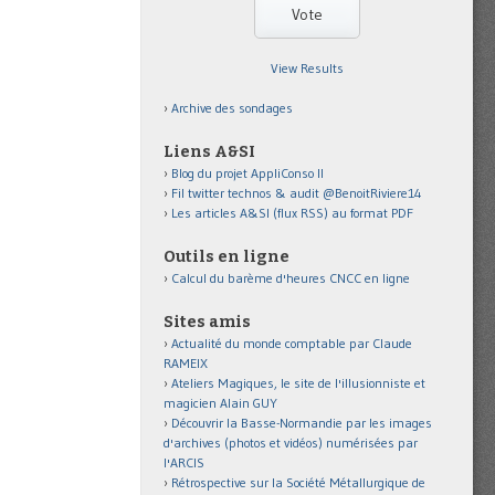
View Results
Archive des sondages
Liens A&SI
Blog du projet AppliConso II
Fil twitter technos & audit @BenoitRiviere14
Les articles A&SI (flux RSS) au format PDF
Outils en ligne
Calcul du barème d'heures CNCC en ligne
Sites amis
Actualité du monde comptable par Claude
RAMEIX
Ateliers Magiques, le site de l'illusionniste et
magicien Alain GUY
Découvrir la Basse-Normandie par les images
d'archives (photos et vidéos) numérisées par
l'ARCIS
Rétrospective sur la Société Métallurgique de