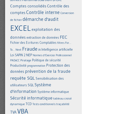
Comptes consolidés
Contrôle des
Contrôle interne
comptes
Conversion
démarche d'audit
de fichier
EXCEL
exploitation des
FEC
données
extraction de données
Fichier des Ecritures Comptables
filtres
For...
Fraude
Intelligence artificielle
IA
To... Next
NEP
Loi SAPIN 2
Normes d'Exercice Professionnel
Politique de sécurité
Piratage
PADoCC
Protection des
Productivité
programmation
prévention de la fraude
données
requête SQL
Sensibilisation des
Système
utilisateurs
SQL
d'information
Système informatique
Sécurité informatique
tableau croisé
TCD
dynamique
Tests conditionnels
traçabilité
VBA
TVA