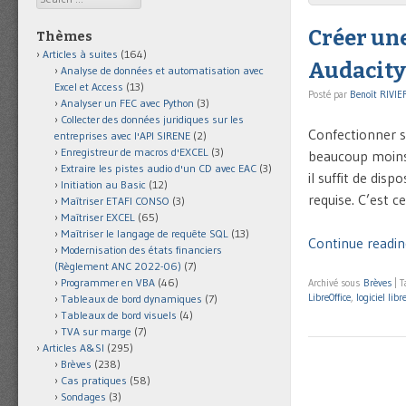
Créer un
Thèmes
Articles à suites
(164)
Audacity
Analyse de données et automatisation avec
Excel et Access
(13)
Posté par
Benoît RIVIE
Analyser un FEC avec Python
(3)
Collecter des données juridiques sur les
Confectionner s
entreprises avec l'API SIRENE
(2)
Enregistreur de macros d'EXCEL
(3)
beaucoup moins o
Extraire les pistes audio d'un CD avec EAC
(3)
il suffit de dis
Initiation au Basic
(12)
requise. C’est c
Maîtriser ETAFI CONSO
(3)
Maîtriser EXCEL
(65)
Maîtriser le langage de requête SQL
(13)
Continue readin
Modernisation des états financiers
(Règlement ANC 2022-06)
(7)
Programmer en VBA
(46)
Archivé sous
Brèves
|
T
LibreOffice
,
logiciel libr
Tableaux de bord dynamiques
(7)
Tableaux de bord visuels
(4)
TVA sur marge
(7)
Articles A&SI
(295)
Brèves
(238)
Cas pratiques
(58)
Sondages
(3)