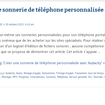
e sonnerie de téléphone personnalisée
RE
le
30 octobre 2023, 6:43 am
oi-même ses sonneries personnalisées pour son téléphone portabl
néreux que de les acheter sur les sites spécialisés. Pour réaliser 
poser d’un logiciel d’édition de fichiers sonores ; aucune compétence 
e que se propose de démontrer cet article. Cet article s’appuie …
g ‘Créer une sonnerie de téléphone personnalisée avec Audacity’ »
aggé
Audacity
,
Audio
,
Blocage d'appel
,
Dailymotion
,
Filtrage d'appel
,
Framalibre
,
Gain de temps
,
e
,
Montage
,
MP3
,
Ringtone
,
Smartphones
,
Sonnerie
,
Téléphone
,
Version portable
,
VLC
,
Youtube
|