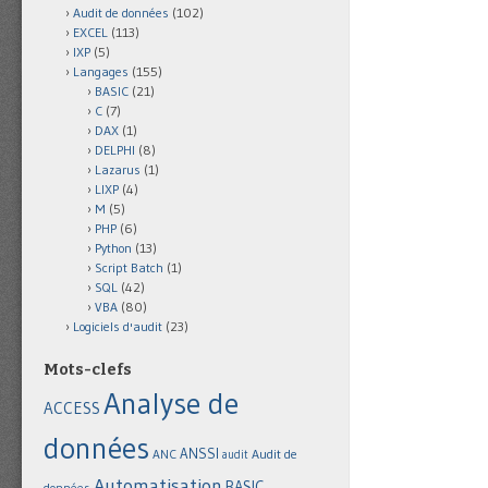
Audit de données
(102)
EXCEL
(113)
IXP
(5)
Langages
(155)
BASIC
(21)
C
(7)
DAX
(1)
DELPHI
(8)
Lazarus
(1)
LIXP
(4)
M
(5)
PHP
(6)
Python
(13)
Script Batch
(1)
SQL
(42)
VBA
(80)
Logiciels d'audit
(23)
Mots-clefs
Analyse de
ACCESS
données
ANSSI
Audit de
ANC
audit
Automatisation
BASIC
données