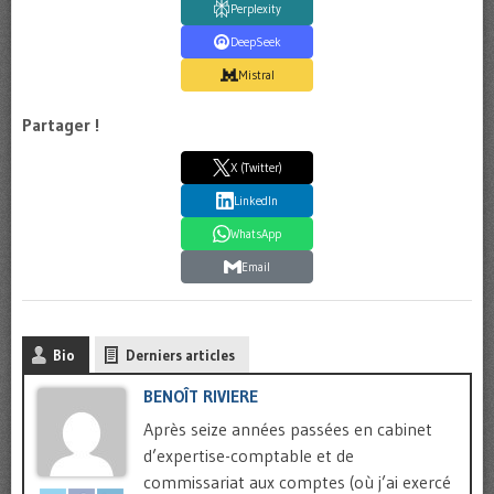
Perplexity
DeepSeek
Mistral
Partager !
X (Twitter)
LinkedIn
WhatsApp
Email
Bio
Derniers articles
BENOÎT RIVIERE
Après seize années passées en cabinet
d’expertise-comptable et de
commissariat aux comptes (où j’ai exercé