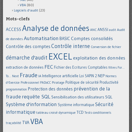
VBA
(80)
Logiciels d'audit
(23)
Mots-clefs
Analyse de données
ACCESS
ANSSI
Audit
ANC
audit
Automatisation
Comptes consolidés
BASIC
de données
Contrôle interne
Contrôle des comptes
Conversion de fichier
EXCEL
démarche d'audit
exploitation des données
FEC
extraction de données
Fichier des Ecritures Comptables
filtres
For...
Fraude
Intelligence artificielle
NEP
IA
Loi SAPIN 2
To... Next
Normes
Politique de sécurité
Piratage
Productivité
d'Exercice Professionnel
PADoCC
prévention de la
Protection des données
programmation
requête SQL
fraude
Sensibilisation des utilisateurs
SQL
Système d'information
Sécurité
Système informatique
informatique
TCD
tableau croisé dynamique
Tests conditionnels
VBA
TVA
traçabilité