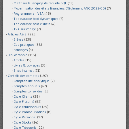
Maîtriser le langage de requête SQL
(13)
Modernisation des états financiers (Règlement ANC 2022-06)
(7)
Programmer en VBA
(46)
Tableaux de bord dynamiques
(7)
Tableaux de bord visuels
(4)
TVA sur marge
(7)
Articles A&SI
(295)
Brèves
(238)
Cas pratiques
(58)
Sondages
(3)
Bibliographie
(115)
Articles
(15)
Livres & ouvrages
(33)
Sites internet
(71)
Contrôle des comptes
(197)
Comptabilité analytique
(2)
Comptes annuels
(47)
Comptes consolidés
(35)
Cycle Clients
(28)
Cycle Fiscalité
(52)
Cycle Fournisseurs
(29)
Cycle Immobilisations
(8)
Cycle Personnel
(17)
Cycle Stocks
(14)
Cycle Trésorerie
(22)