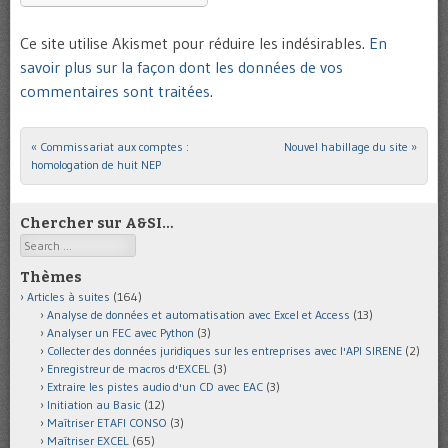
Ce site utilise Akismet pour réduire les indésirables.
En
savoir plus sur la façon dont les données de vos
commentaires sont traitées
.
«
Commissariat aux comptes :
Nouvel habillage du site
»
Post navigation
homologation de huit NEP
Chercher sur A&SI…
Search
Thèmes
Articles à suites
(164)
Analyse de données et automatisation avec Excel et Access
(13)
Analyser un FEC avec Python
(3)
Collecter des données juridiques sur les entreprises avec l'API SIRENE
(2)
Enregistreur de macros d'EXCEL
(3)
Extraire les pistes audio d'un CD avec EAC
(3)
Initiation au Basic
(12)
Maîtriser ETAFI CONSO
(3)
Maîtriser EXCEL
(65)