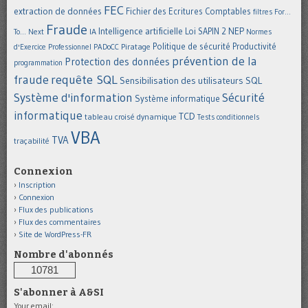
FEC
extraction de données
Fichier des Ecritures Comptables
filtres
For...
Fraude
Intelligence artificielle
NEP
IA
Loi SAPIN 2
To... Next
Normes
Politique de sécurité
Piratage
Productivité
d'Exercice Professionnel
PADoCC
prévention de la
Protection des données
programmation
requête SQL
fraude
Sensibilisation des utilisateurs
SQL
Système d'information
Sécurité
Système informatique
informatique
TCD
tableau croisé dynamique
Tests conditionnels
VBA
TVA
traçabilité
Connexion
Inscription
Connexion
Flux des publications
Flux des commentaires
Site de WordPress-FR
Nombre d'abonnés
10781
S'abonner à A&SI
Your email: