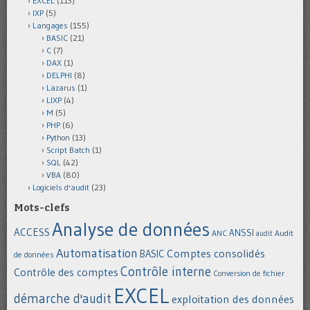
EXCEL
(113)
IXP
(5)
Langages
(155)
BASIC
(21)
C
(7)
DAX
(1)
DELPHI
(8)
Lazarus
(1)
LIXP
(4)
M
(5)
PHP
(6)
Python
(13)
Script Batch
(1)
SQL
(42)
VBA
(80)
Logiciels d'audit
(23)
Mots-clefs
Analyse de données
ACCESS
ANSSI
Audit
ANC
audit
Automatisation
Comptes consolidés
BASIC
de données
Contrôle interne
Contrôle des comptes
Conversion de fichier
EXCEL
démarche d'audit
exploitation des données