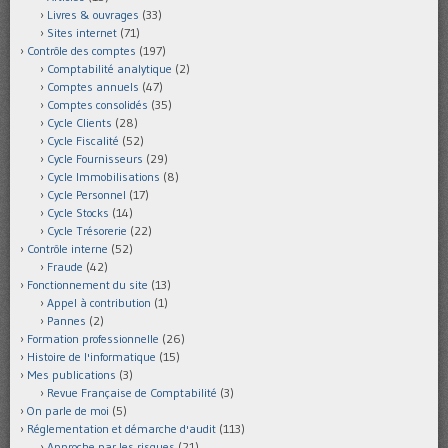
Livres & ouvrages
(33)
Sites internet
(71)
Contrôle des comptes
(197)
Comptabilité analytique
(2)
Comptes annuels
(47)
Comptes consolidés
(35)
Cycle Clients
(28)
Cycle Fiscalité
(52)
Cycle Fournisseurs
(29)
Cycle Immobilisations
(8)
Cycle Personnel
(17)
Cycle Stocks
(14)
Cycle Trésorerie
(22)
Contrôle interne
(52)
Fraude
(42)
Fonctionnement du site
(13)
Appel à contribution
(1)
Pannes
(2)
Formation professionnelle
(26)
Histoire de l'informatique
(15)
Mes publications
(3)
Revue Française de Comptabilité
(3)
On parle de moi
(5)
Réglementation et démarche d'audit
(113)
Approche par les risques
(21)