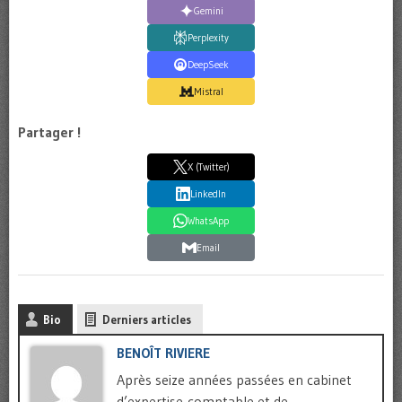
Gemini
Perplexity
DeepSeek
Mistral
Partager !
X (Twitter)
LinkedIn
WhatsApp
Email
Bio
Derniers articles
BENOÎT RIVIERE
Après seize années passées en cabinet
d’expertise-comptable et de