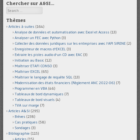
Chercher sur A&SI…
Search
Thèmes
Articles à suites
(164)
Analyse de données et automatisation avec Excel et Access
(13)
Analyser un FEC avec Python
(3)
Collecter des données juridiques sur les entreprises avec l'API SIRENE
(2)
Enregistreur de macros d'EXCEL
(3)
Extraire les pistes audio d'un CD avec EAC
(3)
Initiation au Basic
(12)
Maîtriser ETAFI CONSO
(3)
Maîtriser EXCEL
(65)
Maîtriser le langage de requête SQL
(13)
Modernisation des états financiers (Règlement ANC 2022-06)
(7)
Programmer en VBA
(46)
Tableaux de bord dynamiques
(7)
Tableaux de bord visuels
(4)
TVA sur marge
(7)
Articles A&SI
(295)
Brèves
(238)
Cas pratiques
(58)
Sondages
(3)
Bibliographie
(115)
Articles
(15)