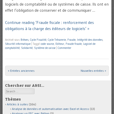
logiciels de comptabilité ou de systèmes de caisse. Ils ont en
effet l’obligation de conserver et de communiquer …
Continue reading ‘Fraude fiscale : renforcement des
obligations à la charge des éditeurs de logiciels’ »
Archivé sous
Brèves
,
Cycle Fiscalité
,
Cycle Trésorerie
,
Fraude
,
Intégrité des données
,
Sécurité informatique
|
Taggé
code source
,
Editeur
,
Fraude fiscale
,
Logiciel de
comptabilité
,
Solidarité
,
Système de caisse
|
Commenter
« Entrées anciennes
Nouvelles entrées »
Post navigation
Chercher sur A&SI…
Search
Thèmes
Articles à suites
(164)
Analyse de données et automatisation avec Excel et Access
(13)
Analyser un FEC avec Python
(3)