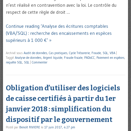
n’est réalisé en contravention avec la loi. Le contrôle du
respect de cette règle de droit …
Continue reading ‘Analyse des écritures comptables
(VBA/SQL) : recherche des encaissements en espèces
supérieurs à 1 000 €’ »
Archivé sous
Audit de données
,
Cas pratiques
,
Cycle Trésorerie
,
Fraude
,
SQL
,
VBA
|
Taggé
Analyse de données
,
Argent liquide
,
Fraude fiscale
,
PADoCC
,
Paiement en espèces
,
requête SQL
,
SQL
|
Commenter
Obligation d’utiliser des logiciels
de caisse certifiés à partir du 1er
janvier 2018 : simplification du
dispositif par le gouvernement
Posté par
Benoît RIVIERE
le
17 juin 2017, 4:27 pm