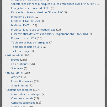
Collecter des données juridiques sur les entreprises avec l'API SIRENE
(2)
Enregistreur de macros d'EXCEL
(3)
Extraire les pistes audio d'un CD avec EAC
(3)
Initiation au Basic
(12)
Maîtriser ETAFI CONSO
(3)
Maîtriser EXCEL
(65)
Maîtriser le langage de requête SQL
(13)
Modernisation des états financiers (Règlement ANC 2022-06)
(7)
Programmer en VBA
(46)
Tableaux de bord dynamiques
(7)
Tableaux de bord visuels
(4)
TVA sur marge
(7)
Articles A&SI
(295)
Brèves
(238)
Cas pratiques
(58)
Sondages
(3)
Bibliographie
(115)
Articles
(15)
Livres & ouvrages
(33)
Sites internet
(71)
Contrôle des comptes
(197)
Comptabilité analytique
(2)
Comptes annuels
(47)
Comptes consolidés
(35)
Cycle Clients
(28)