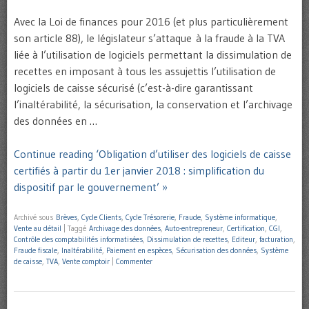
Avec la Loi de finances pour 2016 (et plus particulièrement
son article 88), le législateur s’attaque à la fraude à la TVA
liée à l’utilisation de logiciels permettant la dissimulation de
recettes en imposant à tous les assujettis l’utilisation de
logiciels de caisse sécurisé (c’est-à-dire garantissant
l’inaltérabilité, la sécurisation, la conservation et l’archivage
des données en …
Continue reading ‘Obligation d’utiliser des logiciels de caisse
certifiés à partir du 1er janvier 2018 : simplification du
dispositif par le gouvernement’ »
Archivé sous
Brèves
,
Cycle Clients
,
Cycle Trésorerie
,
Fraude
,
Système informatique
,
Vente au détail
|
Taggé
Archivage des données
,
Auto-entrepreneur
,
Certification
,
CGI
,
Contrôle des comptabilités informatisées
,
Dissimulation de recettes
,
Editeur
,
facturation
,
Fraude fiscale
,
Inaltérabilité
,
Paiement en espèces
,
Sécurisation des données
,
Système
de caisse
,
TVA
,
Vente comptoir
|
Commenter