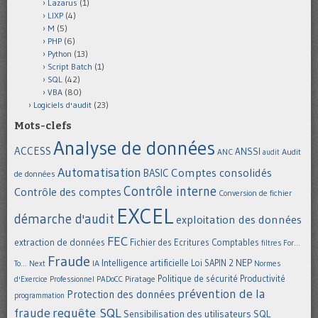
Lazarus
(1)
LIXP
(4)
M
(5)
PHP
(6)
Python
(13)
Script Batch
(1)
SQL
(42)
VBA
(80)
Logiciels d'audit
(23)
Mots-clefs
Analyse de données
ACCESS
ANSSI
Audit
ANC
audit
Automatisation
Comptes consolidés
BASIC
de données
Contrôle interne
Contrôle des comptes
Conversion de fichier
EXCEL
démarche d'audit
exploitation des données
FEC
extraction de données
Fichier des Ecritures Comptables
filtres
For...
Fraude
Intelligence artificielle
NEP
IA
Loi SAPIN 2
To... Next
Normes
Politique de sécurité
Piratage
Productivité
d'Exercice Professionnel
PADoCC
prévention de la
Protection des données
programmation
requête SQL
fraude
Sensibilisation des utilisateurs
SQL