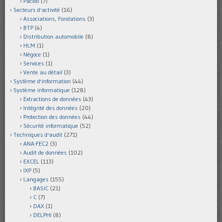
Pacioli
(7)
Secteurs d'activité
(16)
Associations, Fondations
(3)
BTP
(4)
Distribution automobile
(8)
HLM
(1)
Négoce
(1)
Services
(1)
Vente au détail
(3)
Système d'information
(44)
Système informatique
(128)
Extractions de données
(43)
Intégrité des données
(20)
Protection des données
(44)
Sécurité informatique
(52)
Techniques d'audit
(271)
ANA-FEC2
(3)
Audit de données
(102)
EXCEL
(113)
IXP
(5)
Langages
(155)
BASIC
(21)
C
(7)
DAX
(1)
DELPHI
(8)