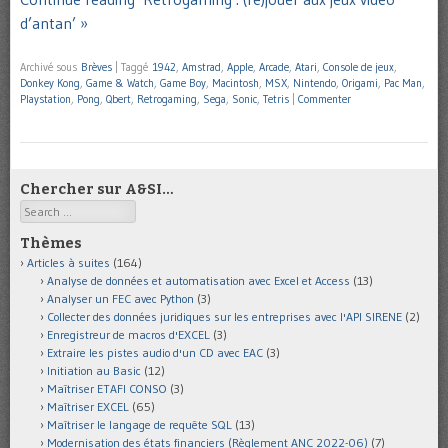
d’antan’ »
Archivé sous
Brèves
|
Taggé
1942
,
Amstrad
,
Apple
,
Arcade
,
Atari
,
Console de jeux
,
Donkey Kong
,
Game & Watch
,
Game Boy
,
Macintosh
,
MSX
,
Nintendo
,
Origami
,
Pac Man
,
Playstation
,
Pong
,
Qbert
,
Retrogaming
,
Sega
,
Sonic
,
Tetris
|
Commenter
Chercher sur A&SI…
Search
Thèmes
Articles à suites
(164)
Analyse de données et automatisation avec Excel et Access
(13)
Analyser un FEC avec Python
(3)
Collecter des données juridiques sur les entreprises avec l'API SIRENE
(2)
Enregistreur de macros d'EXCEL
(3)
Extraire les pistes audio d'un CD avec EAC
(3)
Initiation au Basic
(12)
Maîtriser ETAFI CONSO
(3)
Maîtriser EXCEL
(65)
Maîtriser le langage de requête SQL
(13)
Modernisation des états financiers (Règlement ANC 2022-06)
(7)