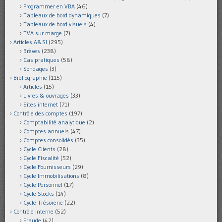
Programmer en VBA
(46)
Tableaux de bord dynamiques
(7)
Tableaux de bord visuels
(4)
TVA sur marge
(7)
Articles A&SI
(295)
Brèves
(238)
Cas pratiques
(58)
Sondages
(3)
Bibliographie
(115)
Articles
(15)
Livres & ouvrages
(33)
Sites internet
(71)
Contrôle des comptes
(197)
Comptabilité analytique
(2)
Comptes annuels
(47)
Comptes consolidés
(35)
Cycle Clients
(28)
Cycle Fiscalité
(52)
Cycle Fournisseurs
(29)
Cycle Immobilisations
(8)
Cycle Personnel
(17)
Cycle Stocks
(14)
Cycle Trésorerie
(22)
Contrôle interne
(52)
Fraude
(42)