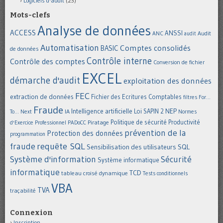
Logiciels d'audit
(23)
Mots-clefs
Analyse de données
ACCESS
ANSSI
Audit
ANC
audit
Automatisation
Comptes consolidés
BASIC
de données
Contrôle interne
Contrôle des comptes
Conversion de fichier
EXCEL
démarche d'audit
exploitation des données
FEC
extraction de données
Fichier des Ecritures Comptables
filtres
For...
Fraude
Intelligence artificielle
NEP
IA
Loi SAPIN 2
To... Next
Normes
Politique de sécurité
Piratage
Productivité
d'Exercice Professionnel
PADoCC
prévention de la
Protection des données
programmation
requête SQL
fraude
Sensibilisation des utilisateurs
SQL
Système d'information
Sécurité
Système informatique
informatique
TCD
tableau croisé dynamique
Tests conditionnels
VBA
TVA
traçabilité
Connexion
Inscription