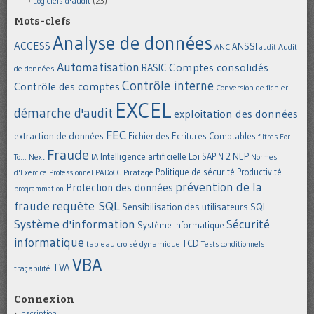
Logiciels d'audit
(23)
Mots-clefs
Analyse de données
ACCESS
ANSSI
Audit
ANC
audit
Automatisation
Comptes consolidés
BASIC
de données
Contrôle interne
Contrôle des comptes
Conversion de fichier
EXCEL
démarche d'audit
exploitation des données
FEC
extraction de données
Fichier des Ecritures Comptables
filtres
For...
Fraude
Intelligence artificielle
NEP
IA
Loi SAPIN 2
To... Next
Normes
Politique de sécurité
Piratage
Productivité
d'Exercice Professionnel
PADoCC
prévention de la
Protection des données
programmation
requête SQL
fraude
Sensibilisation des utilisateurs
SQL
Système d'information
Sécurité
Système informatique
informatique
TCD
tableau croisé dynamique
Tests conditionnels
VBA
TVA
traçabilité
Connexion
Inscription