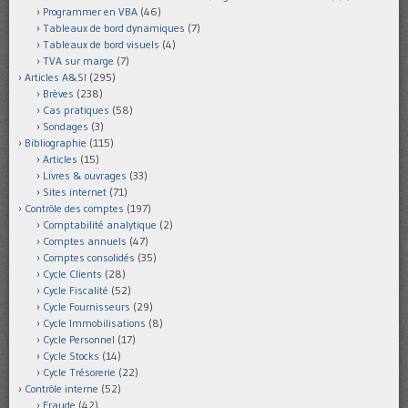
Programmer en VBA
(46)
Tableaux de bord dynamiques
(7)
Tableaux de bord visuels
(4)
TVA sur marge
(7)
Articles A&SI
(295)
Brèves
(238)
Cas pratiques
(58)
Sondages
(3)
Bibliographie
(115)
Articles
(15)
Livres & ouvrages
(33)
Sites internet
(71)
Contrôle des comptes
(197)
Comptabilité analytique
(2)
Comptes annuels
(47)
Comptes consolidés
(35)
Cycle Clients
(28)
Cycle Fiscalité
(52)
Cycle Fournisseurs
(29)
Cycle Immobilisations
(8)
Cycle Personnel
(17)
Cycle Stocks
(14)
Cycle Trésorerie
(22)
Contrôle interne
(52)
Fraude
(42)