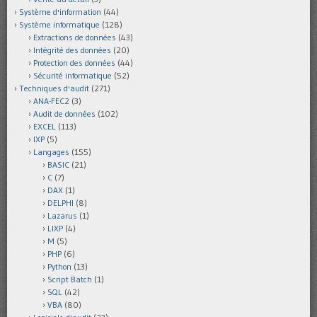
Système d'information
(44)
Système informatique
(128)
Extractions de données
(43)
Intégrité des données
(20)
Protection des données
(44)
Sécurité informatique
(52)
Techniques d'audit
(271)
ANA-FEC2
(3)
Audit de données
(102)
EXCEL
(113)
IXP
(5)
Langages
(155)
BASIC
(21)
C
(7)
DAX
(1)
DELPHI
(8)
Lazarus
(1)
LIXP
(4)
M
(5)
PHP
(6)
Python
(13)
Script Batch
(1)
SQL
(42)
VBA
(80)