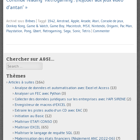
d’antan’ »
Archivé sous
Brèves
|
Taggé
1942
,
Amstrad
,
Apple
,
Arcade
,
Atari
,
Console de jeux
,
Donkey Kong
,
Game & Watch
,
Game Boy
,
Macintosh
,
MSX
,
Nintendo
,
Origami
,
Pac Man
,
Playstation
,
Pong
,
Qbert
,
Retrogaming
,
Sega
,
Sonic
,
Tetris
|
Commenter
Chercher sur A&SI…
Search
Thèmes
Articles à suites
(164)
Analyse de données et automatisation avec Excel et Access
(13)
Analyser un FEC avec Python
(3)
Collecter des données juridiques sur les entreprises avec l'API SIRENE
(2)
Enregistreur de macros d'EXCEL
(3)
Extraire les pistes audio d'un CD avec EAC
(3)
Initiation au Basic
(12)
Maîtriser ETAFI CONSO
(3)
Maîtriser EXCEL
(65)
Maîtriser le langage de requête SQL
(13)
Modernisation des états financiers (Règlement ANC 2022-06)
(7)