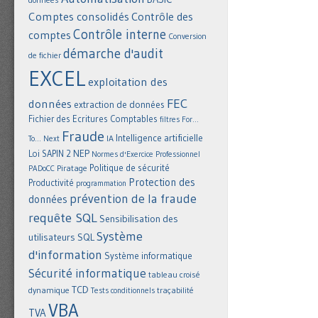
Comptes consolidés
Contrôle des
Contrôle interne
comptes
Conversion
démarche d'audit
de fichier
EXCEL
exploitation des
FEC
données
extraction de données
Fichier des Ecritures Comptables
filtres
For...
Fraude
Intelligence artificielle
IA
To... Next
NEP
Loi SAPIN 2
Normes d'Exercice Professionnel
Politique de sécurité
Piratage
PADoCC
Protection des
Productivité
programmation
prévention de la fraude
données
requête SQL
Sensibilisation des
Système
utilisateurs
SQL
d'information
Système informatique
Sécurité informatique
tableau croisé
TCD
dynamique
Tests conditionnels
traçabilité
VBA
TVA