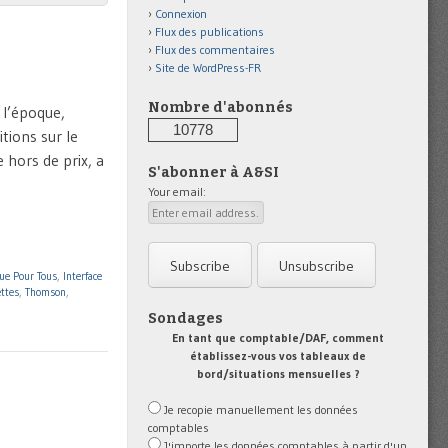
Connexion
Flux des publications
Flux des commentaires
Site de WordPress-FR
Nombre d'abonnés
 l’époque,
10778
tions sur le
 hors de prix, a
S'abonner à A&SI
Your email:
ue Pour Tous
,
Interface
ettes
,
Thomson
,
Sondages
En tant que comptable/DAF, comment
établissez-vous vos tableaux de
bord/situations mensuelles ?
Je recopie manuellement les données
comptables
J'importe les données comptables à partir d'un