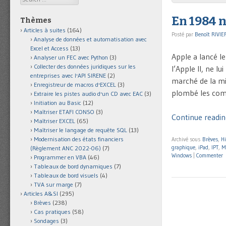
En 1984 n
Thèmes
Articles à suites
(164)
Posté par
Benoît RIVIE
Analyse de données et automatisation avec
Excel et Access
(13)
Apple a lancé le
Analyser un FEC avec Python
(3)
Collecter des données juridiques sur les
l’Apple II, ne l
entreprises avec l'API SIRENE
(2)
marché de la mic
Enregistreur de macros d'EXCEL
(3)
plombé les comp
Extraire les pistes audio d'un CD avec EAC
(3)
Initiation au Basic
(12)
Maîtriser ETAFI CONSO
(3)
Continue readin
Maîtriser EXCEL
(65)
Maîtriser le langage de requête SQL
(13)
Modernisation des états financiers
Archivé sous
Brèves
,
Hi
graphique
,
iPad
,
IPT
,
M
(Règlement ANC 2022-06)
(7)
Windows
|
Commenter
Programmer en VBA
(46)
Tableaux de bord dynamiques
(7)
Tableaux de bord visuels
(4)
TVA sur marge
(7)
Articles A&SI
(295)
Brèves
(238)
Cas pratiques
(58)
Sondages
(3)