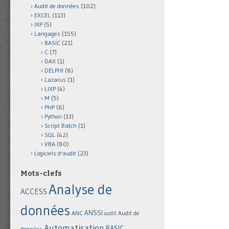
Audit de données
(102)
EXCEL
(113)
IXP
(5)
Langages
(155)
BASIC
(21)
C
(7)
DAX
(1)
DELPHI
(8)
Lazarus
(1)
LIXP
(4)
M
(5)
PHP
(6)
Python
(13)
Script Batch
(1)
SQL
(42)
VBA
(80)
Logiciels d'audit
(23)
Mots-clefs
Analyse de
ACCESS
données
ANSSI
Audit de
ANC
audit
Automatisation
BASIC
données