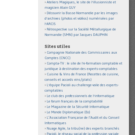
Ateliers Magiques, le site de l'illusionniste et
magicien Alain GUY
Découvrir la Basse-Normandie par les images
d'archives (photos et vidéos) numérisées par
l'ARCIS
Rétrospective sur la Société Métallurgique de
Normandie (SMN) par Jacques DAUPHIN
Sites utiles
Compagnie Nationale des Commissaires aux
Comptes (CNCC)
Compta-TV : le site de l'e-formation comptable et
juridique à destination des experts-comptables
Cuisine & Vins de France (Recettes de cuisine,
conseils et accords vins/plats)
L'équipe Pacioli au challenge-voile des experts-
comptables
Le club des professionnels de l'informatique
Le forum français de la comptabilité
Le Magazine de la Sécurité Informatique
Le Monde Diplomatique (Eo)
L’Association Française de l’Audit et du Conseil
Informatiques
Nuage Agile, la tribu(ne) des experts branchés
Pacioli, le réseau social de la profession sociale