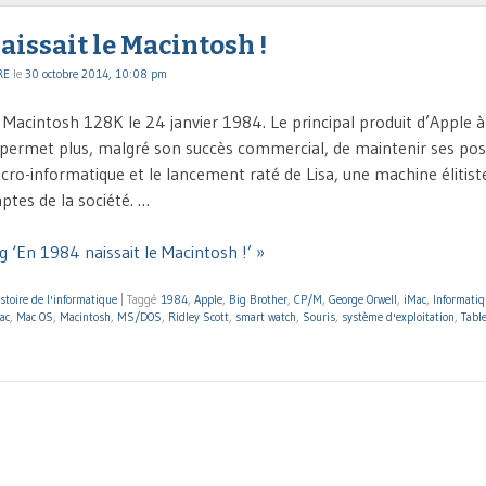
aissait le Macintosh !
RE
le
30 octobre 2014, 10:08 pm
 Macintosh 128K le 24 janvier 1984. Le principal produit d’Apple à
ui permet plus, malgré son succès commercial, de maintenir ses posi
ro-informatique et le lancement raté de Lisa, une machine élitiste
tes de la société. …
g ‘En 1984 naissait le Macintosh !’ »
stoire de l'informatique
|
Taggé
1984
,
Apple
,
Big Brother
,
CP/M
,
George Orwell
,
iMac
,
Informatiq
ac
,
Mac OS
,
Macintosh
,
MS/DOS
,
Ridley Scott
,
smart watch
,
Souris
,
système d'exploitation
,
Tabl