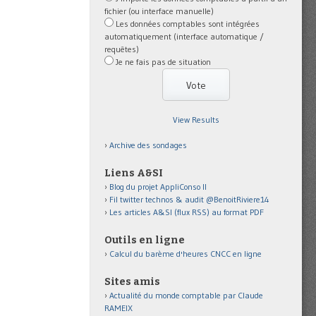
fichier (ou interface manuelle)
Les données comptables sont intégrées
automatiquement (interface automatique /
requêtes)
Je ne fais pas de situation
View Results
Archive des sondages
Liens A&SI
Blog du projet AppliConso II
Fil twitter technos & audit @BenoitRiviere14
Les articles A&SI (flux RSS) au format PDF
Outils en ligne
Calcul du barème d'heures CNCC en ligne
Sites amis
Actualité du monde comptable par Claude
RAMEIX