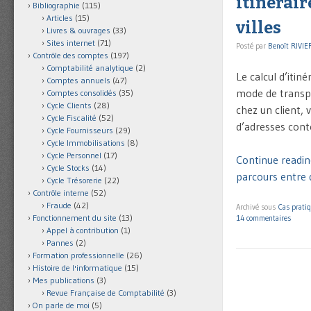
itinérair
Bibliographie
(115)
Articles
(15)
villes
Livres & ouvrages
(33)
Sites internet
(71)
Posté par
Benoît RIVIE
Contrôle des comptes
(197)
Comptabilité analytique
(2)
Le calcul d’itin
Comptes annuels
(47)
mode de transpor
Comptes consolidés
(35)
Cycle Clients
(28)
chez un client, v
Cycle Fiscalité
(52)
d’adresses con
Cycle Fournisseurs
(29)
Cycle Immobilisations
(8)
Cycle Personnel
(17)
Continue readin
Cycle Stocks
(14)
parcours entre d
Cycle Trésorerie
(22)
Contrôle interne
(52)
Fraude
(42)
Archivé sous
Cas prati
Fonctionnement du site
(13)
14 commentaires
Appel à contribution
(1)
Pannes
(2)
Formation professionnelle
(26)
Histoire de l'informatique
(15)
Mes publications
(3)
Revue Française de Comptabilité
(3)
On parle de moi
(5)