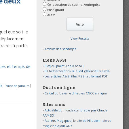
re deux
Collaborateur de cabinet/entreprise
Enseignant
Autre
uel que soit le
un déplacement
View Results
raires à partir
Archive des sondages
Liens A&SI
nces et temps de
Blog du projet AppliConso II
Fil twitter technos & audit @BenoitRiviere14
Les articles A&SI (flux RSS) au format PDF
TE
,
Temps de parcours
|
Outils en ligne
Calcul du barème d'heures CNCC en ligne
Sites amis
Actualité du monde comptable par Claude
RAMEIX
Ateliers Magiques, le site de l'illusionniste et
magicien Alain GUY