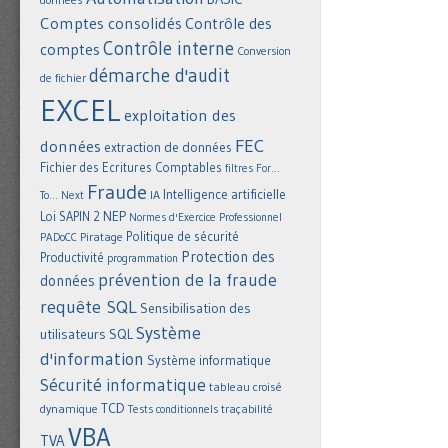
Comptes consolidés
Contrôle des
Contrôle interne
comptes
Conversion
démarche d'audit
de fichier
EXCEL
exploitation des
FEC
données
extraction de données
Fichier des Ecritures Comptables
filtres
For...
Fraude
Intelligence artificielle
IA
To... Next
NEP
Loi SAPIN 2
Normes d'Exercice Professionnel
Politique de sécurité
Piratage
PADoCC
Protection des
Productivité
programmation
prévention de la fraude
données
requête SQL
Sensibilisation des
Système
utilisateurs
SQL
d'information
Système informatique
Sécurité informatique
tableau croisé
TCD
dynamique
Tests conditionnels
traçabilité
VBA
TVA