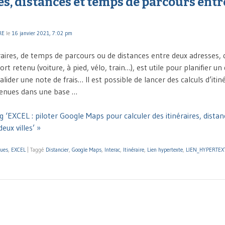
es, distances et temps de parcours ent
RE
le
16 janvier 2021, 7:02 pm
éraires, de temps de parcours ou de distances entre deux adresses, q
t retenu (voiture, à pied, vélo, train…), est utile pour planifier 
alider une note de frais… Il est possible de lancer des calculs d’itiné
tenues dans une base …
g ‘EXCEL : piloter Google Maps pour calculer des itinéraires, dista
eux villes’ »
ques
,
EXCEL
|
Taggé
Distancier
,
Google Maps
,
Interac
,
Itinéraire
,
Lien hypertexte
,
LIEN_HYPERTEX