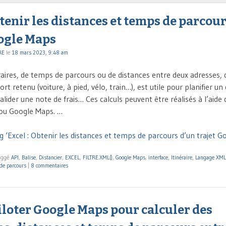
btenir les distances et temps de parcour
oogle Maps
RE
le
18 mars 2023, 9:48 am
éraires, de temps de parcours ou de distances entre deux adresses, q
t retenu (voiture, à pied, vélo, train…), est utile pour planifier 
valider une note de frais… Ces calculs peuvent être réalisés à l’aide 
u Google Maps. …
g ‘Excel : Obtenir les distances et temps de parcours d’un trajet G
aggé
API
,
Balise
,
Distancier
,
EXCEL
,
FILTRE.XML()
,
Google Maps
,
interface
,
Itinéraire
,
Langage XML
de parcours
|
8 commentaires
iloter Google Maps pour calculer des