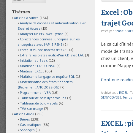
Excel : O
Thèmes
Articles à suites
(164)
trajet G
Analyse de données et automatisation avec
Excel et Access
(13)
Posté par
Benoît RIVIE
Analyser un FEC avec Python
(3)
Collecter des données juridiques sur les
Le calcul d’itin
entreprises avec l'API SIRENE
(2)
Enregistreur de macros d'EXCEL
(3)
mode de transpor
Extraire les pistes audio d'un CD avec EAC
(3)
chez un client, 
Initiation au Basic
(12)
comme Mappy o
Maîtriser ETAFI CONSO
(3)
Maîtriser EXCEL
(65)
Maîtriser le langage de requête SQL
(13)
Continue readin
Modernisation des états financiers
(Règlement ANC 2022-06)
(7)
Programmer en VBA
(46)
Archivé sous
EXCEL
|
T
SERVICEWEB()
,
Temps 
Tableaux de bord dynamiques
(7)
Tableaux de bord visuels
(4)
TVA sur marge
(7)
Articles A&SI
(295)
Brèves
(238)
EXCEL : p
Cas pratiques
(58)
Sondages
(3)