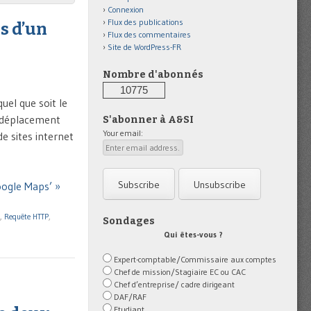
Connexion
Flux des publications
s d’un
Flux des commentaires
Site de WordPress-FR
Nombre d'abonnés
10775
uel que soit le
un déplacement
S'abonner à A&SI
Your email:
de sites internet
oogle Maps’ »
,
Requête HTTP
,
Sondages
Qui êtes-vous ?
Expert-comptable/Commissaire aux comptes
Chef de mission/Stagiaire EC ou CAC
Chef d’entreprise/ cadre dirigeant
DAF/RAF
Etudiant