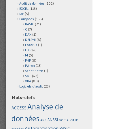
Audit de données
(102)
EXCEL
(113)
IXP
(5)
Langages
(155)
BASIC
(21)
C
(7)
DAX
(1)
DELPHI
(8)
Lazarus
(1)
LIXP
(4)
M
(5)
PHP
(6)
Python
(13)
Script Batch
(1)
SQL
(42)
VBA
(80)
Logiciels d'audit
(23)
Mots-clefs
Analyse de
ACCESS
données
ANSSI
Audit de
ANC
audit
Automatisation
BASIC
données