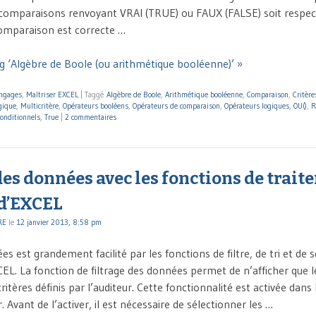
 comparaisons renvoyant VRAI (TRUE) ou FAUX (FALSE) soit respec
comparaison est correcte …
g ‘Algèbre de Boole (ou arithmétique booléenne)’ »
ngages
,
Maîtriser EXCEL
|
Taggé
Algèbre de Boole
,
Arithmétique booléenne
,
Comparaison
,
Critère
gique
,
Multicritère
,
Opérateurs booléens
,
Opérateurs de comparaison
,
Opérateurs logiques
,
OU()
,
R
conditionnels
,
True
|
2 commentaires
es données avec les fonctions de trait
d’EXCEL
RE
le
12 janvier 2013, 8:58 pm
es est grandement facilité par les fonctions de filtre, de tri et de 
CEL. La fonction de filtrage des données permet de n’afficher que 
itères définis par l’auditeur. Cette fonctionnalité est activée dan
 Avant de l’activer, il est nécessaire de sélectionner les …