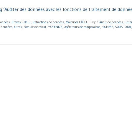
g ‘Auditer des données avec les fonctions de traitement de donné
données
,
Brèves
,
EXCEL
,
Extractions de données
,
Maîtriser EXCEL
|
Taggé
Audit de données
,
Critè
s données
,
filtres
,
Fomule de calcul
,
MOYENNE
,
Opérateurs de comparaison
,
SOMME
,
SOUS.TOTAL