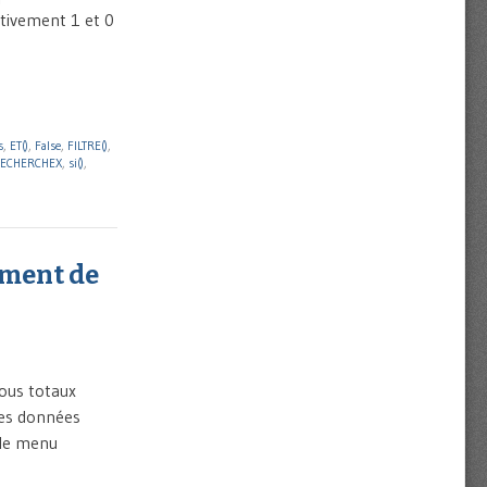
tivement 1 et 0
s
,
ET()
,
False
,
FILTRE()
,
ECHERCHEX
,
si()
,
ement de
sous totaux
les données
s le menu