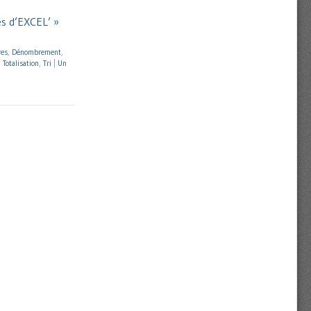
es d’EXCEL’ »
res
,
Dénombrement
,
,
Totalisation
,
Tri
|
Un