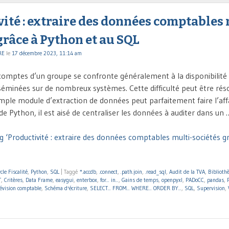
ité : extraire des données comptables
grâce à Python et au SQL
RE
le
17 décembre 2023, 11:14 am
 comptes d’un groupe se confronte généralement à la disponibilit
éminées sur de nombreux systèmes. Cette difficulté peut être réso
mple module d’extraction de données peut parfaitement faire l’affa
de Python, il est aisé de centraliser les données à auditer dans un 
g ‘Productivité : extraire des données comptables multi-sociétés g
cle Fiscalité
,
Python
,
SQL
|
Taggé
*.accdb
,
.connect
,
.path.join
,
.read_sql
,
Audit de la TVA
,
Biblioth
T
,
Critères
,
Data Frame
,
easygui
,
enterbox
,
for... in...
,
Gains de temps
,
openpyxl
,
PADoCC
,
pandas
,
évision comptable
,
Schéma d'écriture
,
SELECT... FROM... WHERE... ORDER BY...
,
SQL
,
Supervision
,