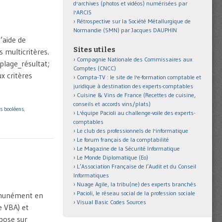
d'archives (photos et vidéos) numérisées par
l'ARCIS
Rétrospective sur la Société Métallurgique de
Normandie (SMN) par Jacques DAUPHIN
’aide de
Sites utiles
 multicritères.
Compagnie Nationale des Commissaires aux
plage_résultat;
Comptes (CNCC)
x critères
Compta-TV : le site de l'e-formation comptable et
juridique à destination des experts-comptables
Cuisine & Vins de France (Recettes de cuisine,
conseils et accords vins/plats)
s booléens
,
L'équipe Pacioli au challenge-voile des experts-
comptables
Le club des professionnels de l'informatique
Le forum français de la comptabilité
Le Magazine de la Sécurité Informatique
Le Monde Diplomatique (Eo)
L’Association Française de l’Audit et du Conseil
Informatiques
Nuage Agile, la tribu(ne) des experts branchés
Pacioli, le réseau social de la profession sociale
ommunément en
Visual Basic Codes Sources
e VBA) et
pose sur