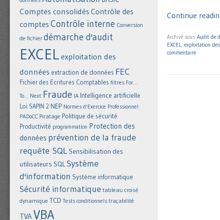
Comptes consolidés
Contrôle des
Continue readin
Contrôle interne
comptes
Conversion
démarche d'audit
Archivé sous
Audit de 
de fichier
EXCEL
,
exploitation de
EXCEL
commentaire
exploitation des
FEC
données
extraction de données
Fichier des Ecritures Comptables
filtres
For...
Fraude
Intelligence artificielle
IA
To... Next
NEP
Loi SAPIN 2
Normes d'Exercice Professionnel
Politique de sécurité
Piratage
PADoCC
Protection des
Productivité
programmation
prévention de la fraude
données
requête SQL
Sensibilisation des
Système
utilisateurs
SQL
d'information
Système informatique
Sécurité informatique
tableau croisé
TCD
dynamique
Tests conditionnels
traçabilité
VBA
TVA