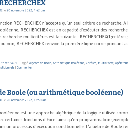
n RECHERCHEX
RE
le
20 novembre 2022, 4:42 pm
fonction RECHERCHEX n’accepte qu’un seul critère de recherche. A l
booléenne, RECHERCHEX est en capacité d’exécuter des recherches
e recherche multicritères est la suivante : RECHERCHEX(1;critères;
es ou non, RECHERCHEX renvoie la première ligne correspondant au
îtriser EXCEL
|
Taggé
Algèbre de Boole
,
Arithmétique booléenne
,
Critères
,
Multicritère
,
Opérateur
nditionnels
|
Commenter
de Boole (ou arithmétique booléenne)
RE
le
20 novembre 2022, 12:58 am
booléenne est une approche algébrique de la logique utilisée c
ec certaines fonctions d’Excel ainsi qu’en programmation (exempl
ns un processus d’exécution conditionnelle. L’algèbre de Boole re