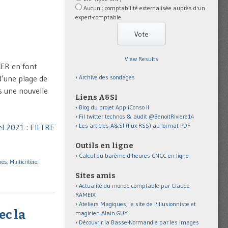
Aucun : comptabilité externalisée auprès d'un
expert-comptable
View Results
IER en font
Archive des sondages
 d’une plage de
s une nouvelle
Liens A&SI
Blog du projet AppliConso II
Fil twitter technos & audit @BenoitRiviere14
Les articles A&SI (flux RSS) au format PDF
el 2021 : FILTRE
Outils en ligne
Calcul du barème d'heures CNCC en ligne
tres
,
Multicritère
,
Sites amis
Actualité du monde comptable par Claude
RAMEIX
Ateliers Magiques, le site de l'illusionniste et
ec la
magicien Alain GUY
Découvrir la Basse-Normandie par les images