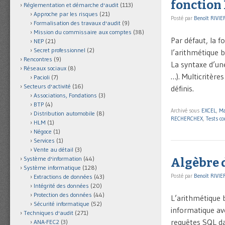
fonctio
Réglementation et démarche d'audit
(113)
Approche par les risques
(21)
Posté par
Benoît RIVIE
Formalisation des travaux d'audit
(9)
Mission du commissaire aux comptes
(38)
Par défaut, la 
NEP
(21)
Secret professionnel
(2)
l’arithmétique 
Rencontres
(9)
La syntaxe d’un
Réseaux sociaux
(8)
…). Multicritèr
Pacioli
(7)
Secteurs d'activité
(16)
définis.
Associations, Fondations
(3)
BTP
(4)
Archivé sous
EXCEL
,
Ma
Distribution automobile
(8)
RECHERCHEX
,
Tests co
HLM
(1)
Négoce
(1)
Services
(1)
Vente au détail
(3)
Système d'information
(44)
Algèbre 
Système informatique
(128)
Posté par
Benoît RIVIE
Extractions de données
(43)
Intégrité des données
(20)
Protection des données
(44)
L’arithmétique 
Sécurité informatique
(52)
informatique av
Techniques d'audit
(271)
requêtes SQL da
ANA-FEC2
(3)