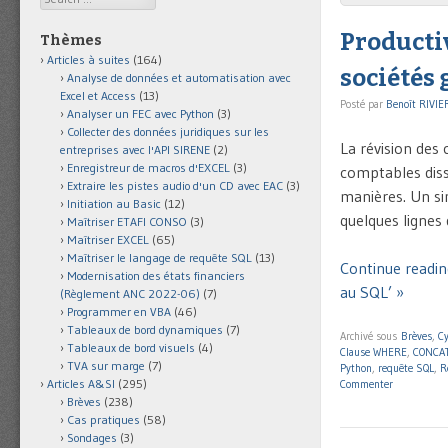
Productiv
Thèmes
Articles à suites
(164)
sociétés 
Analyse de données et automatisation avec
Excel et Access
(13)
Posté par
Benoît RIVIE
Analyser un FEC avec Python
(3)
Collecter des données juridiques sur les
La révision des
entreprises avec l'API SIRENE
(2)
Enregistreur de macros d'EXCEL
(3)
comptables diss
Extraire les pistes audio d'un CD avec EAC
(3)
manières. Un si
Initiation au Basic
(12)
quelques lignes 
Maîtriser ETAFI CONSO
(3)
Maîtriser EXCEL
(65)
Maîtriser le langage de requête SQL
(13)
Continue readin
Modernisation des états financiers
au SQL’ »
(Règlement ANC 2022-06)
(7)
Programmer en VBA
(46)
Tableaux de bord dynamiques
(7)
Archivé sous
Brèves
,
Cy
Tableaux de bord visuels
(4)
Clause WHERE
,
CONCA
TVA sur marge
(7)
Python
,
requête SQL
,
R
Articles A&SI
(295)
Commenter
Brèves
(238)
Cas pratiques
(58)
Sondages
(3)