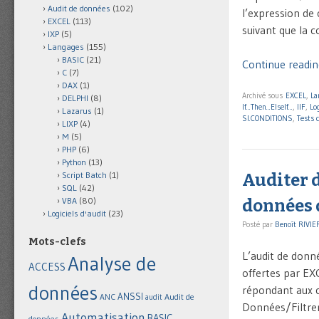
Audit de données
(102)
l’expression de
EXCEL
(113)
suivant que la 
IXP
(5)
Langages
(155)
BASIC
(21)
Continue readin
C
(7)
DAX
(1)
Archivé sous
EXCEL
,
La
DELPHI
(8)
If...Then...ElseIf...
,
IIF
,
Lo
Lazarus
(1)
SI.CONDITIONS
,
Tests 
LIXP
(4)
M
(5)
PHP
(6)
Python
(13)
Script Batch
(1)
Auditer d
SQL
(42)
VBA
(80)
données 
Logiciels d'audit
(23)
Posté par
Benoît RIVIE
Mots-clefs
L’audit de donné
Analyse de
ACCESS
offertes par EX
données
répondant aux cr
ANSSI
Audit de
ANC
audit
Données/Filtrer.
Automatisation
BASIC
données