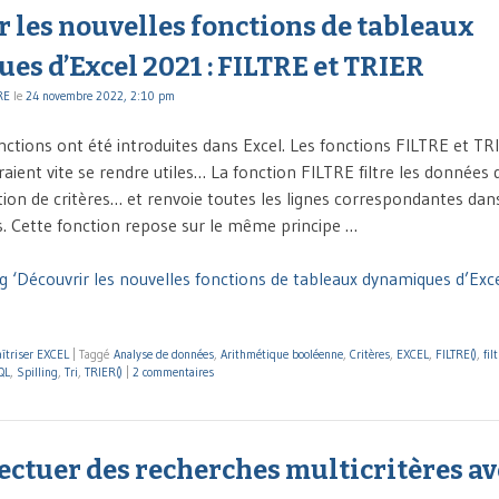
 les nouvelles fonctions de tableaux
s d’Excel 2021 : FILTRE et TRIER
RE
le
24 novembre 2022, 2:10 pm
nctions ont été introduites dans Excel. Les fonctions FILTRE et TR
vraient vite se rendre utiles… La fonction FILTRE filtre les données
ction de critères… et renvoie toutes les lignes correspondantes dan
es. Cette fonction repose sur le même principe …
g ‘Découvrir les nouvelles fonctions de tableaux dynamiques d’Exc
îtriser EXCEL
|
Taggé
Analyse de données
,
Arithmétique booléenne
,
Critères
,
EXCEL
,
FILTRE()
,
fil
QL
,
Spilling
,
Tri
,
TRIER()
|
2 commentaires
ffectuer des recherches multicritères av