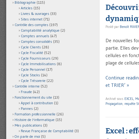
Bibliographie
(115)
Découvrir
Articles
(15)
Livres & ouvrages
(33)
dynamique
Sites internet
(71)
Contrôle des comptes
(197)
Posté par
Benoît RIVIE
Comptabilité analytique
(2)
Comptes annuels
(47)
De nouvelles fo
Comptes consolidés
(35)
partie. Elles de
Cycle Clients
(28)
Cycle Fiscalité
(52)
cellules en fon
Cycle Fournisseurs
(29)
plage de cellul
Cycle Immobilisations
(8)
Cycle Personnel
(17)
Cycle Stocks
(14)
Continue readin
Cycle Trésorerie
(22)
et TRIER’ »
Contrôle interne
(52)
Fraude
(42)
Fonctionnement du site
(13)
Archivé sous
EXCEL
,
Ma
Appel à contribution
(1)
Propagation
,
requête S
Pannes
(2)
Formation professionnelle
(26)
Histoire de l'informatique
(15)
Mes publications
(3)
Excel : e
Revue Française de Comptabilité
(3)
On parle de moi
(5)