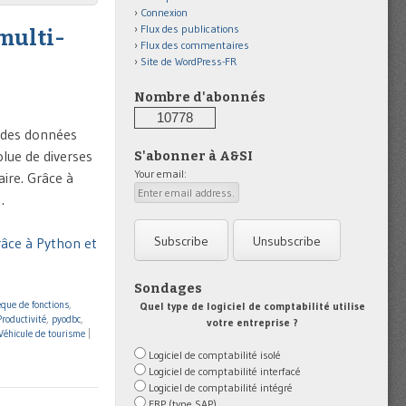
Connexion
Flux des publications
 multi-
Flux des commentaires
Site de WordPress-FR
Nombre d'abonnés
10778
é des données
lue de diverses
S'abonner à A&SI
Your email:
ire. Grâce à
…
râce à Python et
Sondages
èque de fonctions
,
Quel type de logiciel de comptabilité utilise
Productivité
,
pyodbc
,
votre entreprise ?
Véhicule de tourisme
|
Logiciel de comptabilité isolé
Logiciel de comptabilité interfacé
Logiciel de comptabilité intégré
ERP (type SAP)