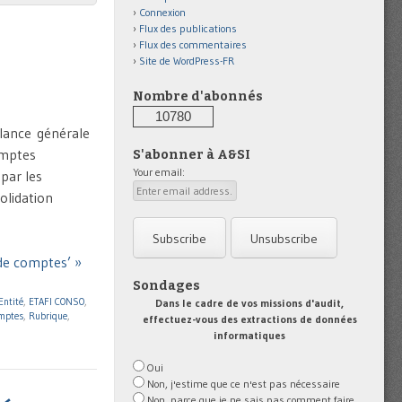
Connexion
Flux des publications
Flux des commentaires
Site de WordPress-FR
Nombre d'abonnés
10780
lance générale
omptes
S'abonner à A&SI
Your email:
 par les
olidation
de comptes’ »
Sondages
Entité
,
ETAFI CONSO
,
Dans le cadre de vos missions d'audit,
omptes
,
Rubrique
,
effectuez-vous des extractions de données
informatiques
Oui
Non, j'estime que ce n'est pas nécessaire
Non, parce que je ne sais pas comment faire