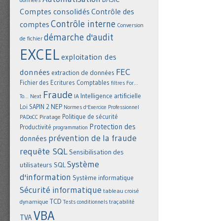
Comptes consolidés
Contrôle des
Contrôle interne
comptes
Conversion
démarche d'audit
de fichier
EXCEL
exploitation des
FEC
données
extraction de données
Fichier des Ecritures Comptables
filtres
For...
Fraude
Intelligence artificielle
IA
To... Next
NEP
Loi SAPIN 2
Normes d'Exercice Professionnel
Politique de sécurité
Piratage
PADoCC
Protection des
Productivité
programmation
prévention de la fraude
données
requête SQL
Sensibilisation des
Système
utilisateurs
SQL
d'information
Système informatique
Sécurité informatique
tableau croisé
TCD
dynamique
Tests conditionnels
traçabilité
VBA
TVA