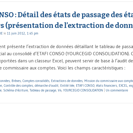
SO : Détail des états de passage des ét
s (présentation de l’extraction de donn
RE
le
11 juin 2012, 1:45 pm
ent présente l’extraction de données détaillant le tableau de pass
social au consolidé d’ETAFI CONSO (YOURCEGID CONSOLIDATION). 
xportées dans un classeur Excel, peuvent servir de base à l’audit 
le commissaire aux comptes. Voici les champs caractéristiques :
données
,
Brèves
,
Comptes consolidés
,
Extractions de données
,
Mission du commissaire aux compt
on
,
Contrôle des comptes
,
démarche d'audit
,
Entité liée
,
ETAFI CONSO
,
états financiers
,
EXCEL
,
ex
e
,
Schéma d'écriture
,
Tableau de passage
,
V4
,
YOURCEGID CONSOLIDATION
|
Un commentaire