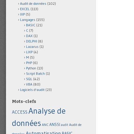
Audit de données
(102)
EXCEL
(113)
IXP
(5)
Langages
(155)
BASIC
(21)
C
(7)
DAX
(1)
DELPHI
(8)
Lazarus
(1)
LIXP
(4)
M
(5)
PHP
(6)
Python
(13)
Script Batch
(1)
SQL
(42)
VBA
(80)
Logiciels d'audit
(23)
Mots-clefs
Analyse de
ACCESS
données
ANSSI
Audit de
ANC
audit
Automatisation
BASIC
données