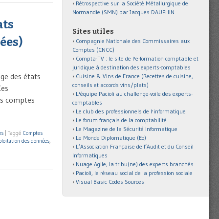
Rétrospective sur la Société Métallurgique de
Normandie (SMN) par Jacques DAUPHIN
ats
Sites utiles
ées)
Compagnie Nationale des Commissaires aux
Comptes (CNCC)
Compta-TV : le site de l'e-formation comptable et
juridique à destination des experts-comptables
age des états
Cuisine & Vins de France (Recettes de cuisine,
conseils et accords vins/plats)
Ces
L'équipe Pacioli au challenge-voile des experts-
des comptes
comptables
Le club des professionnels de l'informatique
Le forum français de la comptabilité
Le Magazine de la Sécurité Informatique
es
|
Taggé
Comptes
Le Monde Diplomatique (Eo)
ploitation des données
,
L’Association Française de l’Audit et du Conseil
Informatiques
Nuage Agile, la tribu(ne) des experts branchés
Pacioli, le réseau social de la profession sociale
Visual Basic Codes Sources