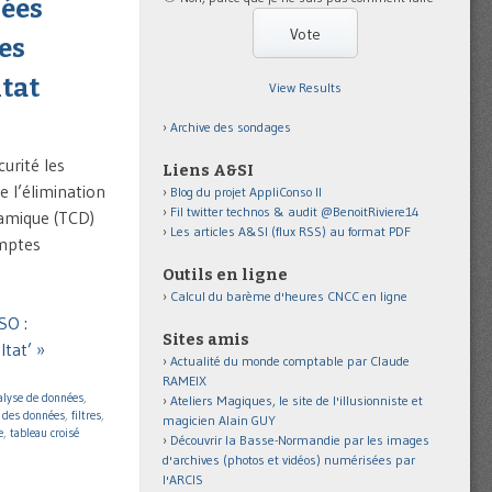
nées
es
ltat
View Results
Archive des sondages
urité les
Liens A&SI
 l’élimination
Blog du projet AppliConso II
Fil twitter technos & audit @BenoitRiviere14
namique (TCD)
Les articles A&SI (flux RSS) au format PDF
omptes
Outils en ligne
Calcul du barème d'heures CNCC en ligne
SO :
Sites amis
ltat’ »
Actualité du monde comptable par Claude
RAMEIX
alyse de données
,
Ateliers Magiques, le site de l'illusionniste et
n des données
,
filtres
,
magicien Alain GUY
e
,
tableau croisé
Découvrir la Basse-Normandie par les images
d'archives (photos et vidéos) numérisées par
l'ARCIS