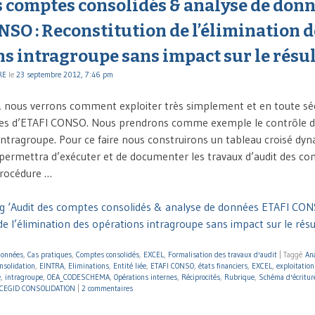
s comptes consolidés & analyse de don
SO : Reconstitution de l’élimination d
s intragroupe sans impact sur le résu
RE
le
23 septembre 2012, 7:46 pm
e, nous verrons comment exploiter très simplement et en toute séc
tes d’ETAFI CONSO. Nous prendrons comme exemple le contrôle de
intragroupe. Pour ce faire nous construirons un tableau croisé dy
permettra d’exécuter et de documenter les travaux d’audit des c
procédure …
g ‘Audit des comptes consolidés & analyse de données ETAFI CON
e l’élimination des opérations intragroupe sans impact sur le résu
données
,
Cas pratiques
,
Comptes consolidés
,
EXCEL
,
Formalisation des travaux d'audit
|
Taggé
An
nsolidation
,
EINTRA
,
Eliminations
,
Entité liée
,
ETAFI CONSO
,
états financiers
,
EXCEL
,
exploitatio
e
,
intragroupe
,
OEA_CODESCHEMA
,
Opérations internes
,
Réciprocités
,
Rubrique
,
Schéma d'écritur
CEGID CONSOLIDATION
|
2 commentaires