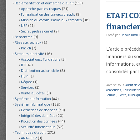
Réglementation et démarche d'audit
(113)
Approche par les risques
(21)
ETAFI CON
Formalisation des travaux d'audit
(9)
Mission du commissaire aux comptes
(38)
financier
NEP
(21)
Secret professionnel
(2)
Posté par
Benoît RIVIE
Rencontres
(9)
Réseaux sociaux
(8)
L’article précéd
Pacioli
(7)
Secteurs d'activité
(16)
financiers du 
Associations, Fondations
(3)
informations, e
BTP
(4)
consolidés par 
Distribution automobile
(8)
HLM
(1)
Négoce
(1)
Archivé sous
Audit de 
Services
(1)
consolidés
,
Consolidati
Vente au détail
(3)
Journal
,
Poste
,
Rubriqu
Système d'information
(44)
Système informatique
(128)
Extractions de données
(43)
Intégrité des données
(20)
Protection des données
(44)
Sécurité informatique
(52)
Techniques d'audit
(271)
ANA-FEC2
(3)