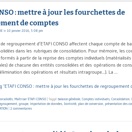
SO : mettre à jour les fourchettes de
ment de comptes
RE
le
10 janvier 2016, 5:08 pm
s de regroupement d’ETAFI CONSO affectent chaque compte de ba
solidées dans les rubriques de consolidation. Pour mémoire, les c
formés à partir de la reprise des comptes individuels (matérialisés
les) de chacune des entités consolidées et des opérations de cons
 élimination des opérations et résultats intragroupe…). La …
g ‘ETAFI CONSO : mettre à jour les fourchettes de regroupement 
onsolidés
,
Maîtriser ETAFI CONSO
|
Taggé
balance générale
,
Comptes individuels
,
Consolidation
,
regroupement
,
groupe
,
Importation de données
,
Jointivité
,
plan de conversion
,
présentation des c
ATION
|
2 commentaires