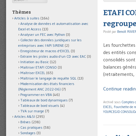
ETAFI CON
Thèmes
Articles à suites
(164)
regroupe
Analyse de données et automatisation avec
Excel et Access
(13)
Posté par
Benoît RIVIE
Analyser un FEC avec Python
(3)
Collecter des données juridiques sur les
Les fourchette
entreprises avec l'API SIRENE
(2)
Enregistreur de macros d'EXCEL
(3)
des entités con
Extraire les pistes audio d'un CD avec EAC
(3)
consolidés sont 
Initiation au Basic
(12)
balances généra
Maîtriser ETAFI CONSO
(3)
Maîtriser EXCEL
(65)
(retraitements,
Maîtriser le langage de requête SQL
(13)
Modernisation des états financiers
Continue readin
(Règlement ANC 2022-06)
(7)
Programmer en VBA
(46)
Tableaux de bord dynamiques
(7)
Archivé sous
Comptes c
Tableaux de bord visuels
(4)
EXCEL
,
Fourchette de 
TVA sur marge
(7)
YOURCEGID CONSOLID
Articles A&SI
(295)
Brèves
(238)
Cas pratiques
(58)
Sondages
(3)