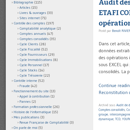
Audit de
Bibliographie
(115)
Articles
(15)
ETAFI CON
Livres & ouvrages
(33)
Sites internet
(71)
opération
Contrôle des comptes
(197)
Comptabilité analytique
(2)
Posté par
Benoît RIVIE
Comptes annuels
(47)
Comptes consolidés
(35)
Dans cet articl
Cycle Clients
(28)
Cycle Fiscalité
(52)
données extrai
Cycle Fournisseurs
(29)
des opérations 
Cycle Immobilisations
(8)
sous EXCEL qui 
Cycle Personnel
(17)
Cycle Stocks
(14)
consolidés. La 
Cycle Trésorerie
(22)
Contrôle interne
(52)
Continue readin
Fraude
(42)
Fonctionnement du site
(13)
Reconstitution d
Appel à contribution
(1)
Pannes
(2)
Archivé sous
Audit de 
Formation professionnelle
(26)
Comptes consolidés
,
Co
Histoire de l'informatique
(15)
groupe
,
intercompagni
Mes publications
(3)
dynamique
,
TCD
,
YOUR
Revue Française de Comptabilité
(3)
On parle de moi
(5)