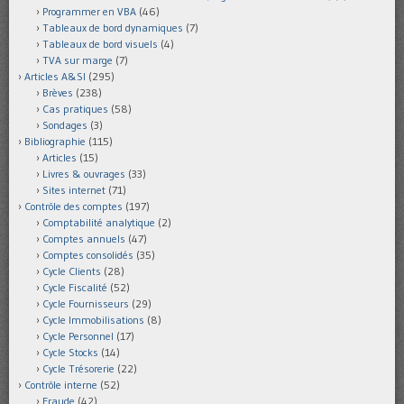
Programmer en VBA
(46)
Tableaux de bord dynamiques
(7)
Tableaux de bord visuels
(4)
TVA sur marge
(7)
Articles A&SI
(295)
Brèves
(238)
Cas pratiques
(58)
Sondages
(3)
Bibliographie
(115)
Articles
(15)
Livres & ouvrages
(33)
Sites internet
(71)
Contrôle des comptes
(197)
Comptabilité analytique
(2)
Comptes annuels
(47)
Comptes consolidés
(35)
Cycle Clients
(28)
Cycle Fiscalité
(52)
Cycle Fournisseurs
(29)
Cycle Immobilisations
(8)
Cycle Personnel
(17)
Cycle Stocks
(14)
Cycle Trésorerie
(22)
Contrôle interne
(52)
Fraude
(42)