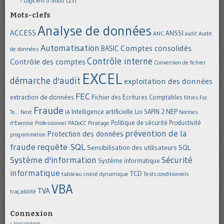
Logiciels d'audit
(23)
Mots-clefs
Analyse de données
ACCESS
ANSSI
Audit
ANC
audit
Automatisation
Comptes consolidés
BASIC
de données
Contrôle interne
Contrôle des comptes
Conversion de fichier
EXCEL
démarche d'audit
exploitation des données
FEC
extraction de données
Fichier des Ecritures Comptables
filtres
For...
Fraude
Intelligence artificielle
NEP
IA
Loi SAPIN 2
To... Next
Normes
Politique de sécurité
Piratage
Productivité
d'Exercice Professionnel
PADoCC
prévention de la
Protection des données
programmation
requête SQL
fraude
Sensibilisation des utilisateurs
SQL
Système d'information
Sécurité
Système informatique
informatique
TCD
tableau croisé dynamique
Tests conditionnels
VBA
TVA
traçabilité
Connexion
Inscription