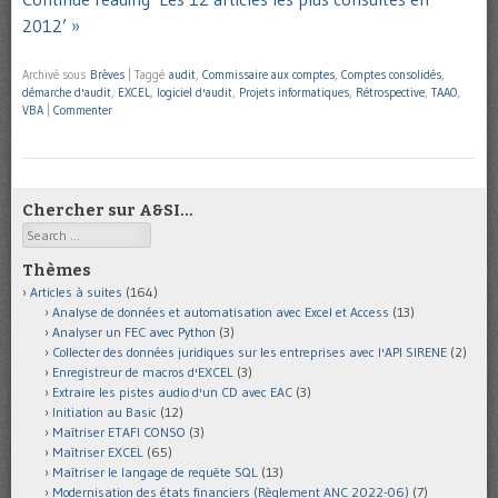
2012’ »
Archivé sous
Brèves
|
Taggé
audit
,
Commissaire aux comptes
,
Comptes consolidés
,
démarche d'audit
,
EXCEL
,
logiciel d'audit
,
Projets informatiques
,
Rétrospective
,
TAAO
,
VBA
|
Commenter
Chercher sur A&SI…
Search
Thèmes
Articles à suites
(164)
Analyse de données et automatisation avec Excel et Access
(13)
Analyser un FEC avec Python
(3)
Collecter des données juridiques sur les entreprises avec l'API SIRENE
(2)
Enregistreur de macros d'EXCEL
(3)
Extraire les pistes audio d'un CD avec EAC
(3)
Initiation au Basic
(12)
Maîtriser ETAFI CONSO
(3)
Maîtriser EXCEL
(65)
Maîtriser le langage de requête SQL
(13)
Modernisation des états financiers (Règlement ANC 2022-06)
(7)