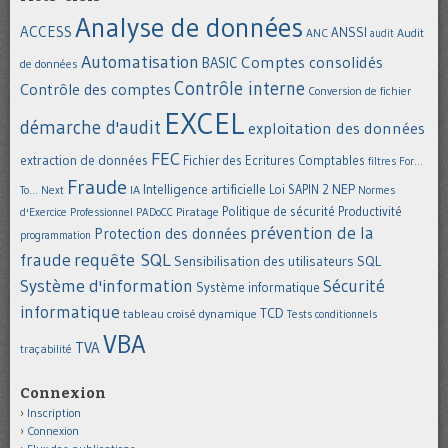
Analyse de données
ACCESS
ANSSI
Audit
ANC
audit
Automatisation
Comptes consolidés
BASIC
de données
Contrôle interne
Contrôle des comptes
Conversion de fichier
EXCEL
démarche d'audit
exploitation des données
FEC
extraction de données
Fichier des Ecritures Comptables
filtres
For...
Fraude
Intelligence artificielle
NEP
IA
Loi SAPIN 2
To... Next
Normes
Politique de sécurité
Piratage
Productivité
d'Exercice Professionnel
PADoCC
prévention de la
Protection des données
programmation
requête SQL
fraude
Sensibilisation des utilisateurs
SQL
Système d'information
Sécurité
Système informatique
informatique
TCD
tableau croisé dynamique
Tests conditionnels
VBA
TVA
traçabilité
Connexion
Inscription
Connexion