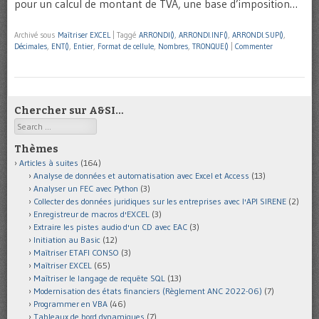
pour un calcul de montant de TVA, une base d’imposition…
Archivé sous
Maîtriser EXCEL
|
Taggé
ARRONDI()
,
ARRONDI.INF()
,
ARRONDI.SUP()
,
Décimales
,
ENT()
,
Entier
,
Format de cellule
,
Nombres
,
TRONQUE()
|
Commenter
Chercher sur A&SI…
Search
Thèmes
Articles à suites
(164)
Analyse de données et automatisation avec Excel et Access
(13)
Analyser un FEC avec Python
(3)
Collecter des données juridiques sur les entreprises avec l'API SIRENE
(2)
Enregistreur de macros d'EXCEL
(3)
Extraire les pistes audio d'un CD avec EAC
(3)
Initiation au Basic
(12)
Maîtriser ETAFI CONSO
(3)
Maîtriser EXCEL
(65)
Maîtriser le langage de requête SQL
(13)
Modernisation des états financiers (Règlement ANC 2022-06)
(7)
Programmer en VBA
(46)
Tableaux de bord dynamiques
(7)