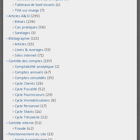
Tableaux de bord visuels
(4)
TVA sur marge
(7)
Articles A&SI
(295)
Brèves
(238)
Cas pratiques
(58)
Sondages
(3)
Bibliographie
(115)
Articles
(15)
Livres & ouvrages
(33)
Sites internet
(71)
Contrôle des comptes
(197)
Comptabilité analytique
(2)
Comptes annuels
(47)
Comptes consolidés
(35)
Cycle Clients
(28)
Cycle Fiscalité
(52)
Cycle Fournisseurs
(29)
Cycle Immobilisations
(8)
Cycle Personnel
(17)
Cycle Stocks
(14)
Cycle Trésorerie
(22)
Contrôle interne
(52)
Fraude
(42)
Fonctionnement du site
(13)
Appel à contribution
(1)