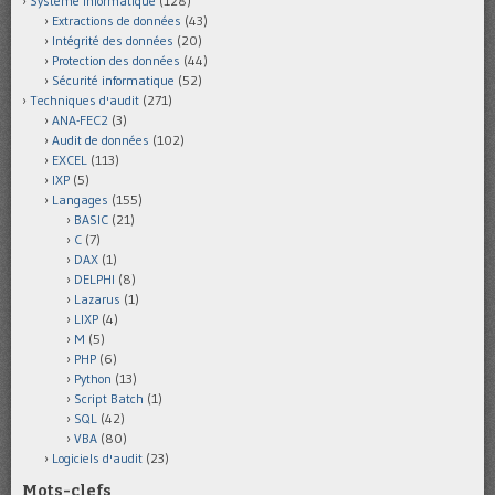
Système informatique
(128)
Extractions de données
(43)
Intégrité des données
(20)
Protection des données
(44)
Sécurité informatique
(52)
Techniques d'audit
(271)
ANA-FEC2
(3)
Audit de données
(102)
EXCEL
(113)
IXP
(5)
Langages
(155)
BASIC
(21)
C
(7)
DAX
(1)
DELPHI
(8)
Lazarus
(1)
LIXP
(4)
M
(5)
PHP
(6)
Python
(13)
Script Batch
(1)
SQL
(42)
VBA
(80)
Logiciels d'audit
(23)
Mots-clefs