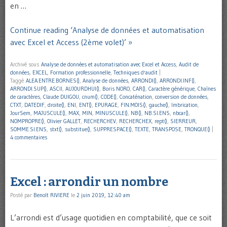
en …
Continue reading ‘Analyse de données et automatisation
avec Excel et Access (2ème volet)’ »
Archivé sous
Analyse de données et automatisation avec Excel et Access
,
Audit de
données
,
EXCEL
,
Formation professionnelle
,
Techniques d'audit
|
Taggé
ALEA.ENTRE.BORNES()
,
Analyse de données
,
ARRONDI()
,
ARRONDI.INF()
,
ARRONDI.SUP()
,
ASCII
,
AUJOURDHUI()
,
Boris NORO
,
CAR()
,
Caractère générique
,
Chaînes
de caractères
,
Claude DUIGOU
,
cnum()
,
CODE()
,
Concaténation
,
conversion de données
,
CTXT
,
DATEDIF
,
droite()
,
ENI
,
ENT()
,
EPURAGE
,
FIN.MOIS()
,
gauche()
,
Imbrication
,
JourSem
,
MAJUSCULE()
,
MAX
,
MIN
,
MINUSCULE()
,
NB()
,
NB.SI.ENS
,
nbcar()
,
NOMPROPRE()
,
Olivier GALLET
,
RECHERCHEV
,
RECHERCHEX
,
rept()
,
SIERREUR
,
SOMME.SI.ENS
,
stxt()
,
substitue()
,
SUPPRESPACE()
,
TEXTE
,
TRANSPOSE
,
TRONQUE()
|
4 commentaires
Excel : arrondir un nombre
Posté par
Benoît RIVIERE
le
2 juin 2019, 12:40 am
L’arrondi est d’usage quotidien en comptabilité, que ce soit