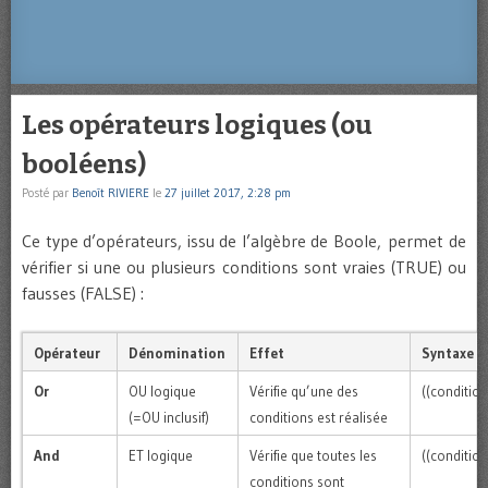
Les opérateurs logiques (ou
booléens)
Posté par
Benoît RIVIERE
le
27 juillet 2017, 2:28 pm
Ce type d’opérateurs, issu de l’algèbre de Boole, permet de
vérifier si une ou plusieurs conditions sont vraies (TRUE) ou
fausses (FALSE) :
Opérateur
Dénomination
Effet
Syntaxe
Or
OU logique
Vérifie qu’une des
((conditio
(=OU inclusif)
conditions est réalisée
And
ET logique
Vérifie que toutes les
((conditio
conditions sont