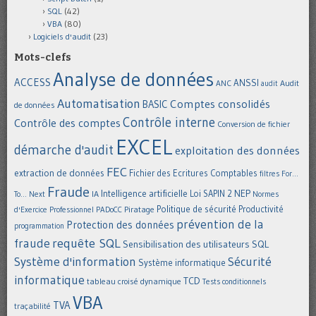
SQL
(42)
VBA
(80)
Logiciels d'audit
(23)
Mots-clefs
Analyse de données
ACCESS
ANSSI
Audit
ANC
audit
Automatisation
Comptes consolidés
BASIC
de données
Contrôle interne
Contrôle des comptes
Conversion de fichier
EXCEL
démarche d'audit
exploitation des données
FEC
extraction de données
Fichier des Ecritures Comptables
filtres
For...
Fraude
Intelligence artificielle
NEP
IA
Loi SAPIN 2
To... Next
Normes
Politique de sécurité
Piratage
Productivité
d'Exercice Professionnel
PADoCC
prévention de la
Protection des données
programmation
requête SQL
fraude
Sensibilisation des utilisateurs
SQL
Système d'information
Sécurité
Système informatique
informatique
TCD
tableau croisé dynamique
Tests conditionnels
VBA
TVA
traçabilité