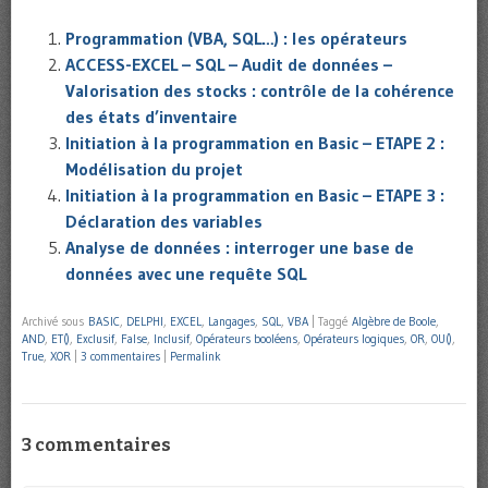
Programmation (VBA, SQL…) : les opérateurs
ACCESS-EXCEL – SQL – Audit de données –
Valorisation des stocks : contrôle de la cohérence
des états d’inventaire
Initiation à la programmation en Basic – ETAPE 2 :
Modélisation du projet
Initiation à la programmation en Basic – ETAPE 3 :
Déclaration des variables
Analyse de données : interroger une base de
données avec une requête SQL
Archivé sous
BASIC
,
DELPHI
,
EXCEL
,
Langages
,
SQL
,
VBA
|
Taggé
Algèbre de Boole
,
AND
,
ET()
,
Exclusif
,
False
,
Inclusif
,
Opérateurs booléens
,
Opérateurs logiques
,
OR
,
OU()
,
True
,
XOR
|
3 commentaires
|
Permalink
3 commentaires