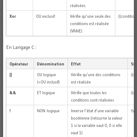
réalisées
Xor
OU exclusif
Vérifie qu’une seule des
((conditio
conditions est réalisée
(VRAIE)
En Langage C :
Opérateur
Dénomination
Effet
Sy
||
OU logique
Vérifie qu’une des conditions
((c
(=OU inclusif)
est réalisée
&&
ET logique
Vérifie que toutes les
((c
conditions sont réalisées
!
NON logique
Inverse l’état d’une variable
!(c
booléenne (retourne la valeur
1 si la variable vaut 0, 0 si elle
vaut 1)