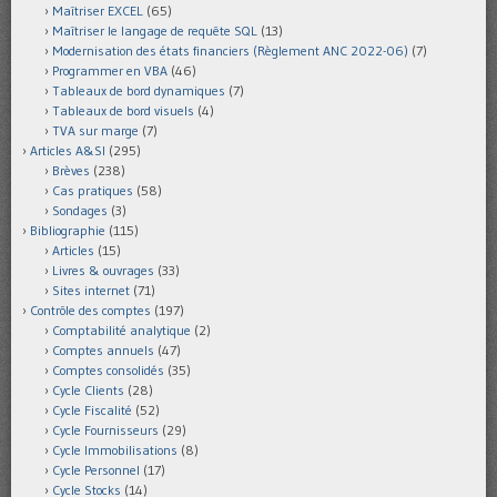
Maîtriser EXCEL
(65)
Maîtriser le langage de requête SQL
(13)
Modernisation des états financiers (Règlement ANC 2022-06)
(7)
Programmer en VBA
(46)
Tableaux de bord dynamiques
(7)
Tableaux de bord visuels
(4)
TVA sur marge
(7)
Articles A&SI
(295)
Brèves
(238)
Cas pratiques
(58)
Sondages
(3)
Bibliographie
(115)
Articles
(15)
Livres & ouvrages
(33)
Sites internet
(71)
Contrôle des comptes
(197)
Comptabilité analytique
(2)
Comptes annuels
(47)
Comptes consolidés
(35)
Cycle Clients
(28)
Cycle Fiscalité
(52)
Cycle Fournisseurs
(29)
Cycle Immobilisations
(8)
Cycle Personnel
(17)
Cycle Stocks
(14)