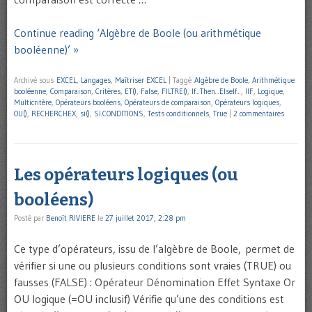
Continue reading ‘Algèbre de Boole (ou arithmétique
booléenne)’ »
Archivé sous
EXCEL
,
Langages
,
Maîtriser EXCEL
|
Taggé
Algèbre de Boole
,
Arithmétique
booléenne
,
Comparaison
,
Critères
,
ET()
,
False
,
FILTRE()
,
If...Then...ElseIf...
,
IIF
,
Logique
,
Multicritère
,
Opérateurs booléens
,
Opérateurs de comparaison
,
Opérateurs logiques
,
OU()
,
RECHERCHEX
,
si()
,
SI.CONDITIONS
,
Tests conditionnels
,
True
|
2 commentaires
Les opérateurs logiques (ou
booléens)
Posté par
Benoît RIVIERE
le
27 juillet 2017, 2:28 pm
Ce type d’opérateurs, issu de l’algèbre de Boole, permet de
vérifier si une ou plusieurs conditions sont vraies (TRUE) ou
fausses (FALSE) : Opérateur Dénomination Effet Syntaxe Or
OU logique (=OU inclusif) Vérifie qu’une des conditions est