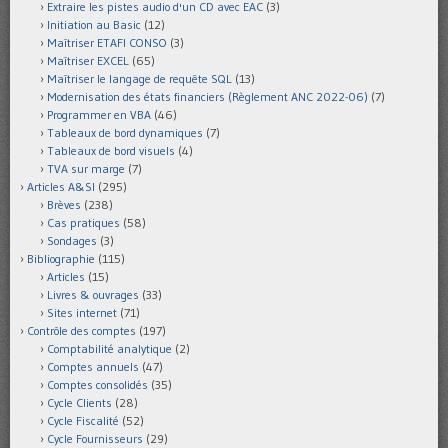
Extraire les pistes audio d'un CD avec EAC
(3)
Initiation au Basic
(12)
Maîtriser ETAFI CONSO
(3)
Maîtriser EXCEL
(65)
Maîtriser le langage de requête SQL
(13)
Modernisation des états financiers (Règlement ANC 2022-06)
(7)
Programmer en VBA
(46)
Tableaux de bord dynamiques
(7)
Tableaux de bord visuels
(4)
TVA sur marge
(7)
Articles A&SI
(295)
Brèves
(238)
Cas pratiques
(58)
Sondages
(3)
Bibliographie
(115)
Articles
(15)
Livres & ouvrages
(33)
Sites internet
(71)
Contrôle des comptes
(197)
Comptabilité analytique
(2)
Comptes annuels
(47)
Comptes consolidés
(35)
Cycle Clients
(28)
Cycle Fiscalité
(52)
Cycle Fournisseurs
(29)