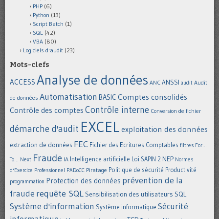
PHP
(6)
Python
(13)
Script Batch
(1)
SQL
(42)
VBA
(80)
Logiciels d'audit
(23)
Mots-clefs
Analyse de données
ACCESS
ANSSI
Audit
ANC
audit
Automatisation
Comptes consolidés
BASIC
de données
Contrôle interne
Contrôle des comptes
Conversion de fichier
EXCEL
démarche d'audit
exploitation des données
FEC
extraction de données
Fichier des Ecritures Comptables
filtres
For...
Fraude
Intelligence artificielle
NEP
IA
Loi SAPIN 2
To... Next
Normes
Politique de sécurité
Piratage
Productivité
d'Exercice Professionnel
PADoCC
prévention de la
Protection des données
programmation
requête SQL
fraude
Sensibilisation des utilisateurs
SQL
Système d'information
Sécurité
Système informatique
informatique