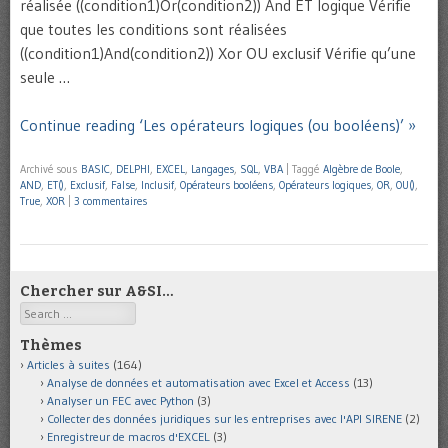
réalisée ((condition1)Or(condition2)) And ET logique Vérifie
que toutes les conditions sont réalisées
((condition1)And(condition2)) Xor OU exclusif Vérifie qu’une
seule …
Continue reading ‘Les opérateurs logiques (ou booléens)’ »
Archivé sous
BASIC
,
DELPHI
,
EXCEL
,
Langages
,
SQL
,
VBA
|
Taggé
Algèbre de Boole
,
AND
,
ET()
,
Exclusif
,
False
,
Inclusif
,
Opérateurs booléens
,
Opérateurs logiques
,
OR
,
OU()
,
True
,
XOR
|
3 commentaires
Chercher sur A&SI…
Search
Thèmes
Articles à suites
(164)
Analyse de données et automatisation avec Excel et Access
(13)
Analyser un FEC avec Python
(3)
Collecter des données juridiques sur les entreprises avec l'API SIRENE
(2)
Enregistreur de macros d'EXCEL
(3)