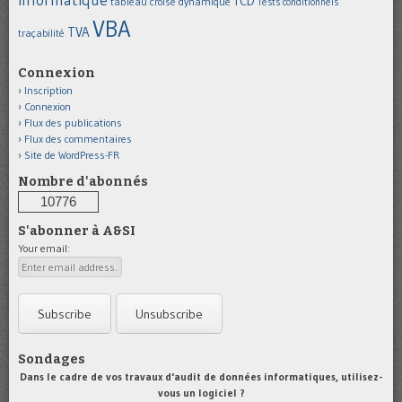
TCD
tableau croisé dynamique
Tests conditionnels
VBA
TVA
traçabilité
Connexion
Inscription
Connexion
Flux des publications
Flux des commentaires
Site de WordPress-FR
Nombre d'abonnés
10776
S'abonner à A&SI
Your email:
Sondages
Dans le cadre de vos travaux d'audit de données informatiques, utilisez-
vous un logiciel ?