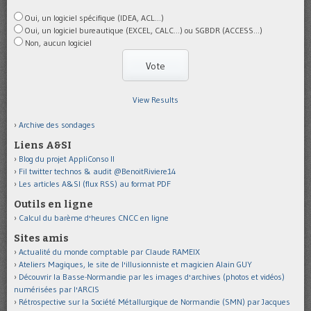
Oui, un logiciel spécifique (IDEA, ACL...)
Oui, un logiciel bureautique (EXCEL, CALC...) ou SGBDR (ACCESS...)
Non, aucun logiciel
View Results
Archive des sondages
Liens A&SI
Blog du projet AppliConso II
Fil twitter technos & audit @BenoitRiviere14
Les articles A&SI (flux RSS) au format PDF
Outils en ligne
Calcul du barème d'heures CNCC en ligne
Sites amis
Actualité du monde comptable par Claude RAMEIX
Ateliers Magiques, le site de l'illusionniste et magicien Alain GUY
Découvrir la Basse-Normandie par les images d'archives (photos et vidéos)
numérisées par l'ARCIS
Rétrospective sur la Société Métallurgique de Normandie (SMN) par Jacques