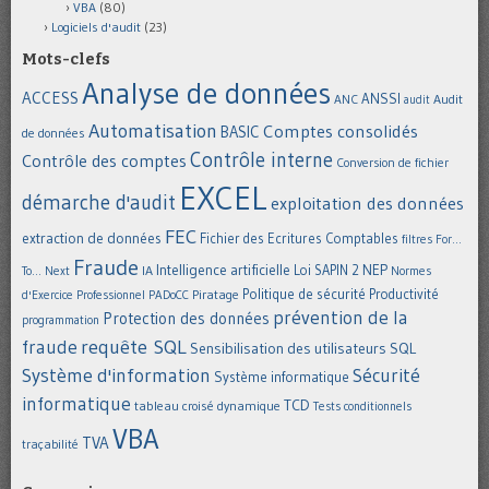
VBA
(80)
Logiciels d'audit
(23)
Mots-clefs
Analyse de données
ACCESS
ANSSI
Audit
ANC
audit
Automatisation
Comptes consolidés
BASIC
de données
Contrôle interne
Contrôle des comptes
Conversion de fichier
EXCEL
démarche d'audit
exploitation des données
FEC
extraction de données
Fichier des Ecritures Comptables
filtres
For...
Fraude
Intelligence artificielle
NEP
IA
Loi SAPIN 2
To... Next
Normes
Politique de sécurité
Piratage
Productivité
d'Exercice Professionnel
PADoCC
prévention de la
Protection des données
programmation
requête SQL
fraude
Sensibilisation des utilisateurs
SQL
Système d'information
Sécurité
Système informatique
informatique
TCD
tableau croisé dynamique
Tests conditionnels
VBA
TVA
traçabilité