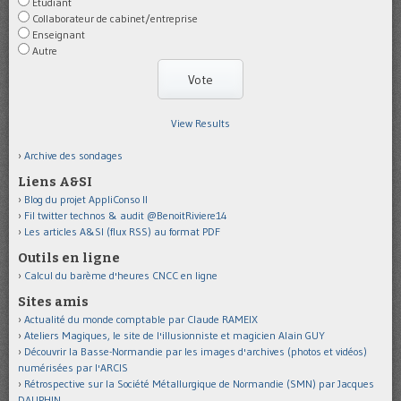
Etudiant
Collaborateur de cabinet/entreprise
Enseignant
Autre
View Results
Archive des sondages
Liens A&SI
Blog du projet AppliConso II
Fil twitter technos & audit @BenoitRiviere14
Les articles A&SI (flux RSS) au format PDF
Outils en ligne
Calcul du barème d'heures CNCC en ligne
Sites amis
Actualité du monde comptable par Claude RAMEIX
Ateliers Magiques, le site de l'illusionniste et magicien Alain GUY
Découvrir la Basse-Normandie par les images d'archives (photos et vidéos)
numérisées par l'ARCIS
Rétrospective sur la Société Métallurgique de Normandie (SMN) par Jacques
DAUPHIN