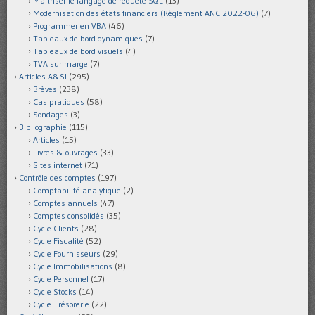
Maîtriser le langage de requête SQL
(13)
Modernisation des états financiers (Règlement ANC 2022-06)
(7)
Programmer en VBA
(46)
Tableaux de bord dynamiques
(7)
Tableaux de bord visuels
(4)
TVA sur marge
(7)
Articles A&SI
(295)
Brèves
(238)
Cas pratiques
(58)
Sondages
(3)
Bibliographie
(115)
Articles
(15)
Livres & ouvrages
(33)
Sites internet
(71)
Contrôle des comptes
(197)
Comptabilité analytique
(2)
Comptes annuels
(47)
Comptes consolidés
(35)
Cycle Clients
(28)
Cycle Fiscalité
(52)
Cycle Fournisseurs
(29)
Cycle Immobilisations
(8)
Cycle Personnel
(17)
Cycle Stocks
(14)
Cycle Trésorerie
(22)