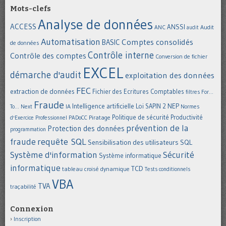
Mots-clefs
Analyse de données
ACCESS
ANSSI
Audit
ANC
audit
Automatisation
Comptes consolidés
BASIC
de données
Contrôle interne
Contrôle des comptes
Conversion de fichier
EXCEL
démarche d'audit
exploitation des données
FEC
extraction de données
Fichier des Ecritures Comptables
filtres
For...
Fraude
Intelligence artificielle
NEP
IA
Loi SAPIN 2
To... Next
Normes
Politique de sécurité
Piratage
Productivité
d'Exercice Professionnel
PADoCC
prévention de la
Protection des données
programmation
requête SQL
fraude
Sensibilisation des utilisateurs
SQL
Système d'information
Sécurité
Système informatique
informatique
TCD
tableau croisé dynamique
Tests conditionnels
VBA
TVA
traçabilité
Connexion
Inscription