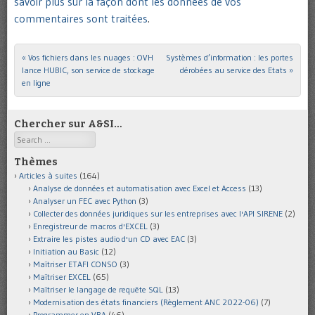
savoir plus sur la façon dont les données de vos
commentaires sont traitées
.
«
Vos fichiers dans les nuages : OVH
Systèmes d’information : les portes
Post navigation
lance HUBIC, son service de stockage
dérobées au service des Etats
»
en ligne
Chercher sur A&SI…
Search
Thèmes
Articles à suites
(164)
Analyse de données et automatisation avec Excel et Access
(13)
Analyser un FEC avec Python
(3)
Collecter des données juridiques sur les entreprises avec l'API SIRENE
(2)
Enregistreur de macros d'EXCEL
(3)
Extraire les pistes audio d'un CD avec EAC
(3)
Initiation au Basic
(12)
Maîtriser ETAFI CONSO
(3)
Maîtriser EXCEL
(65)
Maîtriser le langage de requête SQL
(13)
Modernisation des états financiers (Règlement ANC 2022-06)
(7)
Programmer en VBA
(46)