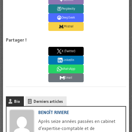
Perplexity
DeepSeek
Mistral
Partager !
X (Twitter)
LinkedIn
WhatsApp
Email
Bio
Derniers articles
BENOÎT RIVIERE
Après seize années passées en cabinet
d’expertise-comptable et de