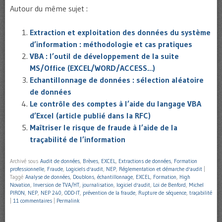
Autour du même sujet :
Extraction et exploitation des données du système
d’information : méthodologie et cas pratiques
VBA : l’outil de développement de la suite
MS/Office (EXCEL/WORD/ACCESS…)
Echantillonnage de données : sélection aléatoire
de données
Le contrôle des comptes à l’aide du langage VBA
d’Excel (article publié dans la RFC)
Maîtriser le risque de fraude à l’aide de la
traçabilité de l’information
Archivé sous
Audit de données
,
Brèves
,
EXCEL
,
Extractions de données
,
Formation
professionnelle
,
Fraude
,
Logiciels d'audit
,
NEP
,
Réglementation et démarche d'audit
|
Taggé
Analyse de données
,
Doublons
,
échantillonnage
,
EXCEL
,
Formation
,
High
Novation
,
Inversion de TVA/HT
,
journalisation
,
logiciel d'audit
,
Loi de Benford
,
Michel
PIRON
,
NEP
,
NEP 240
,
ODD-IT
,
prévention de la fraude
,
Rupture de séquence
,
traçabilité
|
11 commentaires
|
Permalink