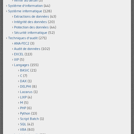
Vente au détail
(3)
Système d'information
(44)
Système informatique
(128)
Extractions de données
(43)
Intégrité des données
(20)
Protection des données
(44)
Sécurité informatique
(52)
Techniques d'audit
(271)
ANA-FEC2
(3)
Audit de données
(102)
EXCEL
(113)
IXP
(5)
Langages
(155)
BASIC
(21)
C
(7)
DAX
(1)
DELPHI
(8)
Lazarus
(1)
LIXP
(4)
M
(5)
PHP
(6)
Python
(13)
Script Batch
(1)
SQL
(42)
VBA
(80)