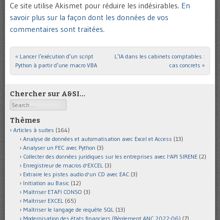
Ce site utilise Akismet pour réduire les indésirables.
En
savoir plus sur la façon dont les données de vos
commentaires sont traitées
.
«
Lancer l’exécution d’un script
L’IA dans les cabinets comptables :
Post navigation
Python à partir d’une macro VBA
cas concrets
»
Chercher sur A&SI…
Search
Thèmes
Articles à suites
(164)
Analyse de données et automatisation avec Excel et Access
(13)
Analyser un FEC avec Python
(3)
Collecter des données juridiques sur les entreprises avec l'API SIRENE
(2)
Enregistreur de macros d'EXCEL
(3)
Extraire les pistes audio d'un CD avec EAC
(3)
Initiation au Basic
(12)
Maîtriser ETAFI CONSO
(3)
Maîtriser EXCEL
(65)
Maîtriser le langage de requête SQL
(13)
Modernisation des états financiers (Règlement ANC 2022-06)
(7)