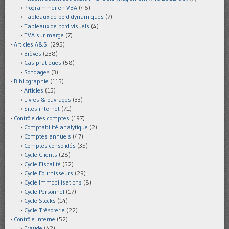
Programmer en VBA
(46)
Tableaux de bord dynamiques
(7)
Tableaux de bord visuels
(4)
TVA sur marge
(7)
Articles A&SI
(295)
Brèves
(238)
Cas pratiques
(58)
Sondages
(3)
Bibliographie
(115)
Articles
(15)
Livres & ouvrages
(33)
Sites internet
(71)
Contrôle des comptes
(197)
Comptabilité analytique
(2)
Comptes annuels
(47)
Comptes consolidés
(35)
Cycle Clients
(28)
Cycle Fiscalité
(52)
Cycle Fournisseurs
(29)
Cycle Immobilisations
(8)
Cycle Personnel
(17)
Cycle Stocks
(14)
Cycle Trésorerie
(22)
Contrôle interne
(52)
Fraude
(42)