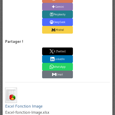
Gemini
Perplexity
DeepSeek
Mistral
Partager !
X (Twitter)
LinkedIn
WhatsApp
Email
Excel Fonction Image
Excel-fonction-Image.xlsx