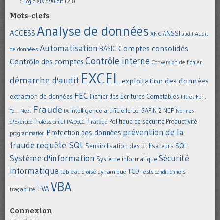
Logiciels d'audit
(23)
Mots-clefs
Analyse de données
ACCESS
ANSSI
Audit
ANC
audit
Automatisation
Comptes consolidés
BASIC
de données
Contrôle interne
Contrôle des comptes
Conversion de fichier
EXCEL
démarche d'audit
exploitation des données
FEC
extraction de données
Fichier des Ecritures Comptables
filtres
For...
Fraude
Intelligence artificielle
NEP
IA
Loi SAPIN 2
To... Next
Normes
Politique de sécurité
Piratage
Productivité
d'Exercice Professionnel
PADoCC
prévention de la
Protection des données
programmation
requête SQL
fraude
Sensibilisation des utilisateurs
SQL
Système d'information
Sécurité
Système informatique
informatique
TCD
tableau croisé dynamique
Tests conditionnels
VBA
TVA
traçabilité
Connexion