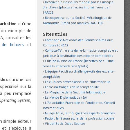
Découvrir la Basse-Normandie par les images
d'archives (photos et vidéos) numérisées par
l'ARCIS
Rétrospective sur la Société Métallurgique de
Normandie (SMN) par Jacques DAUPHIN
arbative
qu’une
it un exemple de
Sites utiles
A, consulter les
Compagnie Nationale des Commissaires aux
de fichiers
et
Comptes (CNCC)
Compta-TV : le site de l'e-formation comptable et
juridique à destination des experts-comptables
Cuisine & Vins de France (Recettes de cuisine,
conseils et accords vins/plats)
L'équipe Pacioli au challenge-voile des experts-
comptables
ndes
qui une fois
Le club des professionnels de l'informatique
pécialisé sur la
Le forum français de la comptabilité
Le Magazine de la Sécurité Informatique
à peu remplacé
Le Monde Diplomatique (Eo)
 Operating System
,
L’Association Française de l’Audit et du Conseil
Informatiques
Nuage Agile, la tribu(ne) des experts branchés
Pacioli, le réseau social de la profession sociale
un simple éditeur
Visual Basic Codes Sources
c et s’exécute à