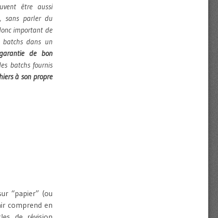
vent être aussi
s, sans parler du
 donc important de
s batchs dans un
garantie de bon
des batchs fournis
hiers à son propre
sur “papier” (ou
enir comprend en
cles de révision