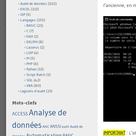
Audit de données
(102)
l’ancienne, en 
EXCEL
(113)
IXP
(5)
Langages
(155)
BASIC
(21)
C
(7)
DAX
(1)
DELPHI
(8)
Lazarus
(1)
LIXP
(4)
M
(5)
PHP
(6)
Python
(13)
Script Batch
(1)
SQL
(42)
VBA
(80)
Logiciels d'audit
(23)
Mots-clefs
Analyse de
ACCESS
données
ANSSI
Audit de
ANC
audit
IMPORTANT
: L’at
Automatisation
BASIC
données