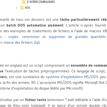
nuelle de tous ces dossiers est une
tâche particulièrement réb
 un
batch DOS automatise aisément
. L’article ci-après fourn
 des exemples de traitements de fichiers à l’aide de macros VB
nts :
copier, renommer et supprimer de grandes quantités 
 masse des fichiers Zip
).
ée en anglais) est un script comprenant un
ensemble de comma
se
l’exécution de tâches préprogrammées. Ce langage de script, s
iers
, est une survivance du
système d’exploitation MS/DOS
peu 
s la fin des années 90. L’acronyme MS/DOS signifie
Microsoft Disk
stème d’exploitation du disque (édité par Microsoft).
érialise par un
fichier texte
(extension *.bat) éditable à l’aide d’
mage de Bloc-note (
notepad
). Il se lance d’un simple double cli