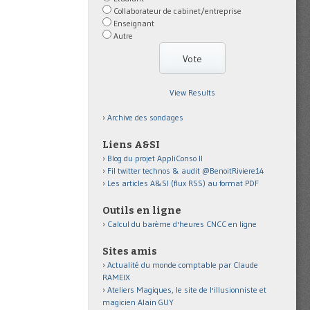
Collaborateur de cabinet/entreprise
Enseignant
Autre
View Results
Archive des sondages
Liens A&SI
Blog du projet AppliConso II
Fil twitter technos & audit @BenoitRiviere14
Les articles A&SI (flux RSS) au format PDF
Outils en ligne
Calcul du barème d'heures CNCC en ligne
Sites amis
Actualité du monde comptable par Claude
RAMEIX
Ateliers Magiques, le site de l'illusionniste et
magicien Alain GUY