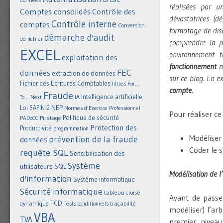
réalisées par 
Comptes consolidés
Contrôle des
dévastatrices (d
Contrôle interne
comptes
Conversion
formatage de disq
démarche d'audit
de fichier
comprendre la p
EXCEL
environnement 
exploitation des
fonctionnement
ne
FEC
données
extraction de données
sur ce blog. En e
Fichier des Ecritures Comptables
filtres
For...
compte
.
Fraude
Intelligence artificielle
IA
To... Next
NEP
Loi SAPIN 2
Normes d'Exercice Professionnel
Pour réaliser ce
Politique de sécurité
Piratage
PADoCC
Protection des
Productivité
programmation
Modéliser 
prévention de la fraude
données
Coder le s
requête SQL
Sensibilisation des
Système
utilisateurs
SQL
Modélisation de l
d'information
Système informatique
Sécurité informatique
tableau croisé
Avant de passer
TCD
dynamique
Tests conditionnels
traçabilité
modéliser) l’ar
VBA
TVA
premier niveau 