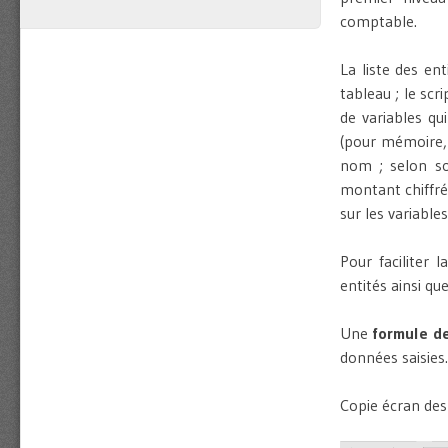
comptable.
La liste des en
tableau ; le scr
de variables q
(pour mémoire,
nom ; selon so
montant chiffr
sur les variable
Pour faciliter 
entités ainsi qu
Une
formule de
données saisies.
Copie écran des 