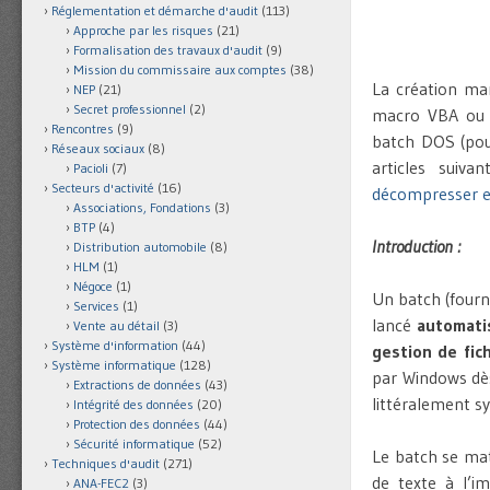
Réglementation et démarche d'audit
(113)
Approche par les risques
(21)
Formalisation des travaux d'audit
(9)
Mission du commissaire aux comptes
(38)
La création ma
NEP
(21)
Secret professionnel
(2)
macro VBA ou
Rencontres
(9)
batch DOS (pour
Réseaux sociaux
(8)
articles suiva
Pacioli
(7)
Secteurs d'activité
(16)
décompresser en
Associations, Fondations
(3)
BTP
(4)
Introduction :
Distribution automobile
(8)
HLM
(1)
Négoce
(1)
Un batch (fourn
Services
(1)
lancé
automati
Vente au détail
(3)
Système d'information
(44)
gestion de fich
Système informatique
(128)
par Windows dè
Extractions de données
(43)
littéralement sy
Intégrité des données
(20)
Protection des données
(44)
Sécurité informatique
(52)
Le batch se mat
Techniques d'audit
(271)
de texte à l’i
ANA-FEC2
(3)