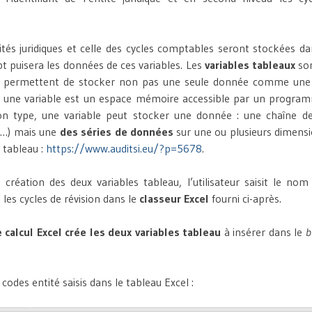
tités juridiques et celle des cycles comptables seront stockées da
ipt puisera les données de ces variables. Les
variables tableaux
son
ui permettent de stocker non pas une seule donnée comme une 
 une variable est un espace mémoire accessible par un programm
n type, une variable peut stocker une donnée : une chaîne de
é…) mais une
des séries de données
sur une ou plusieurs dimensio
s tableau :
https://www.auditsi.eu/?p=5678
.
la création des deux variables tableau, l’utilisateur saisit le no
e les cycles de révision dans le
classeur Excel
fourni ci-après.
 calcul Excel crée les deux variables tableau
à insérer dans le
b
codes entité saisis dans le tableau Excel :