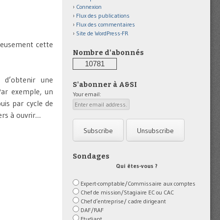
Connexion
Flux des publications
Flux des commentaires
Site de WordPress-FR
reusement cette
Nombre d'abonnés
10781
d’obtenir une
S'abonner à A&SI
ar exemple, un
Your email:
uis par cycle de
ers à ouvrir…
Sondages
Qui êtes-vous ?
Expert-comptable/Commissaire aux comptes
Chef de mission/Stagiaire EC ou CAC
Chef d’entreprise/ cadre dirigeant
DAF/RAF
Etudiant