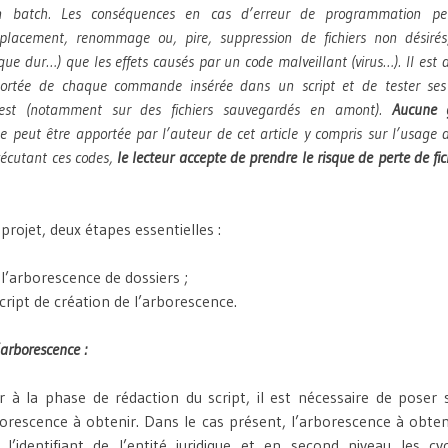
un batch. Les conséquences en cas d’erreur de programmation peu
éplacement, renommage ou, pire, suppression de fichiers non désiré
ue dur…) que les effets causés par un code malveillant (virus…). Il est
ortée de chaque commande insérée dans un script et de tester se
test (notamment sur des fichiers sauvegardés en amont).
Aucune 
 peut être apportée par l’auteur de cet article y compris sur l’usage 
xécutant ces codes,
le lecteur accepte de prendre le risque de perte de fic
 projet, deux étapes essentielles :
l’arborescence de dossiers ;
cript de création de l’arborescence.
’arborescence :
 à la phase de rédaction du script, il est nécessaire de poser 
borescence à obtenir. Dans le cas présent, l’arborescence à obt
l’identifiant de l’entité juridique et en second niveau les cy