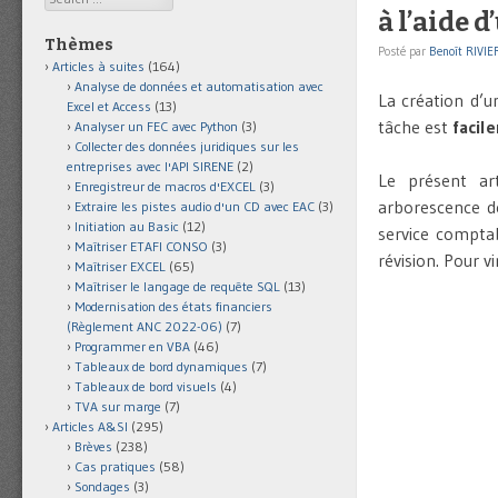
à l’aide 
Thèmes
Posté par
Benoît RIVIE
Articles à suites
(164)
Analyse de données et automatisation avec
La création d’
Excel et Access
(13)
tâche est
facil
Analyser un FEC avec Python
(3)
Collecter des données juridiques sur les
entreprises avec l'API SIRENE
(2)
Le présent ar
Enregistreur de macros d'EXCEL
(3)
arborescence 
Extraire les pistes audio d'un CD avec EAC
(3)
Initiation au Basic
(12)
service comptab
Maîtriser ETAFI CONSO
(3)
révision. Pour v
Maîtriser EXCEL
(65)
Maîtriser le langage de requête SQL
(13)
Modernisation des états financiers
(Règlement ANC 2022-06)
(7)
Programmer en VBA
(46)
Tableaux de bord dynamiques
(7)
Tableaux de bord visuels
(4)
TVA sur marge
(7)
Articles A&SI
(295)
Brèves
(238)
Cas pratiques
(58)
Sondages
(3)