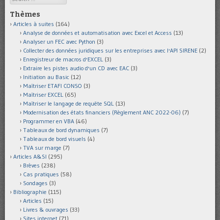
Thèmes
Articles à suites
(164)
Analyse de données et automatisation avec Excel et Access
(13)
Analyser un FEC avec Python
(3)
Collecter des données juridiques sur les entreprises avec l'API SIRENE
(2)
Enregistreur de macros d'EXCEL
(3)
Extraire les pistes audio d'un CD avec EAC
(3)
Initiation au Basic
(12)
Maîtriser ETAFI CONSO
(3)
Maîtriser EXCEL
(65)
Maîtriser le langage de requête SQL
(13)
Modernisation des états financiers (Règlement ANC 2022-06)
(7)
Programmer en VBA
(46)
Tableaux de bord dynamiques
(7)
Tableaux de bord visuels
(4)
TVA sur marge
(7)
Articles A&SI
(295)
Brèves
(238)
Cas pratiques
(58)
Sondages
(3)
Bibliographie
(115)
Articles
(15)
Livres & ouvrages
(33)
Sites internet
(71)