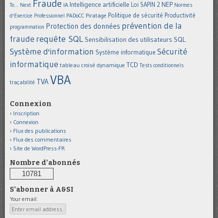
Fraude
Intelligence artificielle
NEP
IA
Loi SAPIN 2
To... Next
Normes
Politique de sécurité
Piratage
Productivité
d'Exercice Professionnel
PADoCC
prévention de la
Protection des données
programmation
requête SQL
fraude
Sensibilisation des utilisateurs
SQL
Système d'information
Sécurité
Système informatique
informatique
TCD
tableau croisé dynamique
Tests conditionnels
VBA
TVA
traçabilité
Connexion
Inscription
Connexion
Flux des publications
Flux des commentaires
Site de WordPress-FR
Nombre d'abonnés
10781
S'abonner à A&SI
Your email: