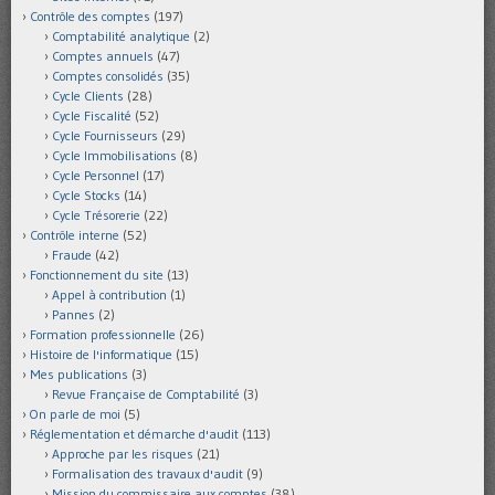
Contrôle des comptes
(197)
Comptabilité analytique
(2)
Comptes annuels
(47)
Comptes consolidés
(35)
Cycle Clients
(28)
Cycle Fiscalité
(52)
Cycle Fournisseurs
(29)
Cycle Immobilisations
(8)
Cycle Personnel
(17)
Cycle Stocks
(14)
Cycle Trésorerie
(22)
Contrôle interne
(52)
Fraude
(42)
Fonctionnement du site
(13)
Appel à contribution
(1)
Pannes
(2)
Formation professionnelle
(26)
Histoire de l'informatique
(15)
Mes publications
(3)
Revue Française de Comptabilité
(3)
On parle de moi
(5)
Réglementation et démarche d'audit
(113)
Approche par les risques
(21)
Formalisation des travaux d'audit
(9)
Mission du commissaire aux comptes
(38)