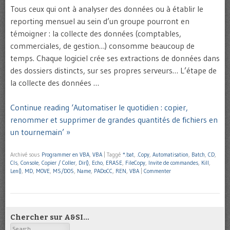
Tous ceux qui ont à analyser des données ou à établir le
reporting mensuel au sein d’un groupe pourront en
témoigner : la collecte des données (comptables,
commerciales, de gestion…) consomme beaucoup de
temps. Chaque logiciel crée ses extractions de données dans
des dossiers distincts, sur ses propres serveurs… L’étape de
la collecte des données …
Continue reading ‘Automatiser le quotidien : copier,
renommer et supprimer de grandes quantités de fichiers en
un tournemain’ »
Archivé sous
Programmer en VBA
,
VBA
|
Taggé
*.bat
,
.Copy
,
Automatisation
,
Batch
,
CD
,
Cls
,
Console
,
Copier / Coller
,
Dir()
,
Echo
,
ERASE
,
FileCopy
,
Invite de commandes
,
Kill
,
Len()
,
MD
,
MOVE
,
MS/DOS
,
Name
,
PADoCC
,
REN
,
VBA
|
Commenter
Chercher sur A&SI…
Search