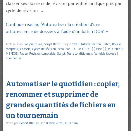
classer ses dossiers de révision par entité juridique puis par
cycle de révision. …
Continue reading ‘Automatiser la création d’une
arborescence de dossiers à l’aide d’un batch DOS’ »
Archivé sous
Cas pratiques
,
Script Batch
|
Taggé
*.bat
,
Automatisation
,
Batch
,
Boucle
compteur
,
Console
,
Cycles de révision
,
Echo
,
For... In... Do (...)
,
If... (...) Else (...)
,
MD
,
Mkdir
,
MS/DOS
,
Pause
,
Révision comptable
,
Script
,
Tests conditionnels
,
Variable tableau
|
Commenter
Automatiser le quotidien : copier,
renommer et supprimer de
grandes quantités de fichiers en
un tournemain
Posté par
Benoît RIVIERE
le
10 avril 2021, 10:17 am