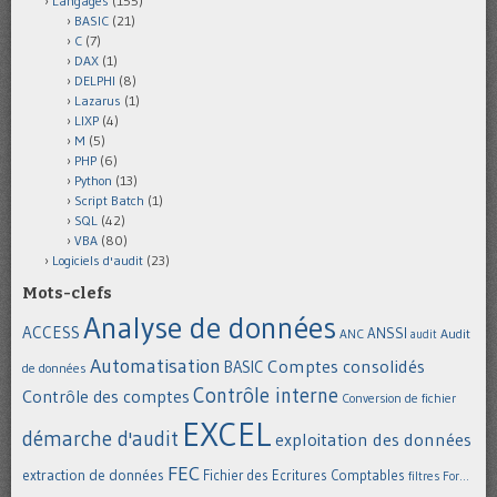
Langages
(155)
BASIC
(21)
C
(7)
DAX
(1)
DELPHI
(8)
Lazarus
(1)
LIXP
(4)
M
(5)
PHP
(6)
Python
(13)
Script Batch
(1)
SQL
(42)
VBA
(80)
Logiciels d'audit
(23)
Mots-clefs
Analyse de données
ACCESS
ANSSI
Audit
ANC
audit
Automatisation
Comptes consolidés
BASIC
de données
Contrôle interne
Contrôle des comptes
Conversion de fichier
EXCEL
démarche d'audit
exploitation des données
FEC
extraction de données
Fichier des Ecritures Comptables
filtres
For...