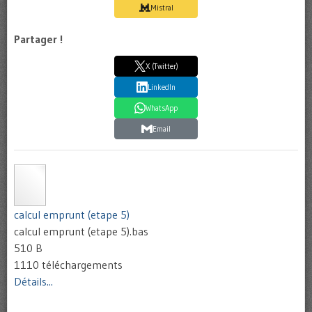
Mistral
Partager !
X (Twitter)
LinkedIn
WhatsApp
Email
calcul emprunt (etape 5)
calcul emprunt (etape 5).bas
510 B
1110 téléchargements
Détails...