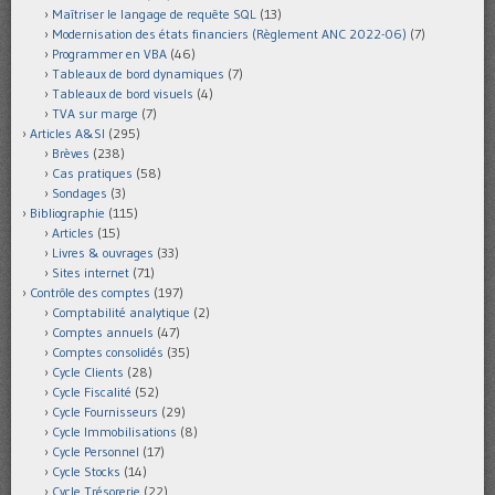
Maîtriser le langage de requête SQL
(13)
Modernisation des états financiers (Règlement ANC 2022-06)
(7)
Programmer en VBA
(46)
Tableaux de bord dynamiques
(7)
Tableaux de bord visuels
(4)
TVA sur marge
(7)
Articles A&SI
(295)
Brèves
(238)
Cas pratiques
(58)
Sondages
(3)
Bibliographie
(115)
Articles
(15)
Livres & ouvrages
(33)
Sites internet
(71)
Contrôle des comptes
(197)
Comptabilité analytique
(2)
Comptes annuels
(47)
Comptes consolidés
(35)
Cycle Clients
(28)
Cycle Fiscalité
(52)
Cycle Fournisseurs
(29)
Cycle Immobilisations
(8)
Cycle Personnel
(17)
Cycle Stocks
(14)
Cycle Trésorerie
(22)