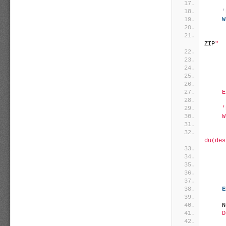
'
W
     
     
ZIP
"
     
     
     
     
     
    E
    '
    W
     
     
du(des
     
E
    N
    D
     