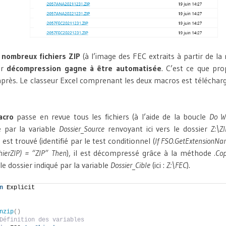
e
nombreux fichiers ZIP
(à l’image des FEC extraits à partir de la
ur
décompression gagne à être automatisée
. C’est ce que pr
près. Le classeur Excel comprenant les deux macros est téléchar
acro
passe en revue tous les fichiers (à l’aide de la boucle
Do W
é par la variable
Dossier_Source
renvoyant ici vers le dossier
Z:\Z
 est trouvé (identifié par le test conditionnel (
If FSO.GetExtensionNa
ierZIP) = “ZIP” Then
), il est décompressé grâce à la méthode
.Co
le dossier indiqué par la variable
Dossier_Cible
(ici :
Z:\FEC
).
n
 Explicit
nzip
()
Définition des variables