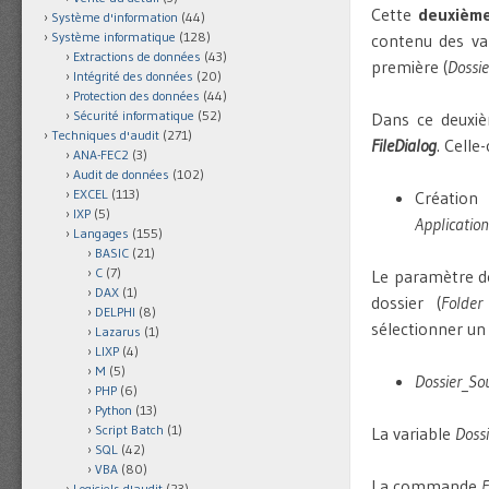
Cette
deuxièm
Système d'information
(44)
Système informatique
(128)
contenu des va
Extractions de données
(43)
première (
Dossi
Intégrité des données
(20)
Protection des données
(44)
Sécurité informatique
(52)
Dans ce deuxiè
Techniques d'audit
(271)
FileDialog
. Celle
ANA-FEC2
(3)
Audit de données
(102)
EXCEL
(113)
Créatio
IXP
(5)
Application
Langages
(155)
BASIC
(21)
C
(7)
Le paramètre 
DAX
(1)
dossier (
Folder
DELPHI
(8)
sélectionner un f
Lazarus
(1)
LIXP
(4)
M
(5)
Dossier_So
PHP
(6)
Python
(13)
Script Batch
(1)
La variable
Doss
SQL
(42)
VBA
(80)
La commande
F
Logiciels d'audit
(23)