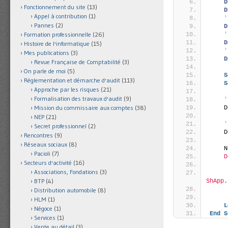
D
Fonctionnement du site
(13)
D
Appel à contribution
(1)
'
Pannes
(2)
D
Formation professionnelle
(26)
'
D
Histoire de l'informatique
(15)
'
Mes publications
(3)
D
Revue Française de Comptabilité
(3)
On parle de moi
(5)
S
Réglementation et démarche d'audit
(113)
S
Approche par les risques
(21)
Formalisation des travaux d'audit
(9)
'
Mission du commissaire aux comptes
(38)
    D
NEP
(21)
'
Secret professionnel
(2)
    D
Rencontres
(9)
Réseaux sociaux
(8)
    N
Pacioli
(7)
    D
Secteurs d'activité
(16)
     
Associations, Fondations
(3)
     
BTP
(4)
ShApp.
Distribution automobile
(8)
     
HLM
(1)
L
Négoce
(1)
End
S
Services
(1)
Vente au détail
(3)