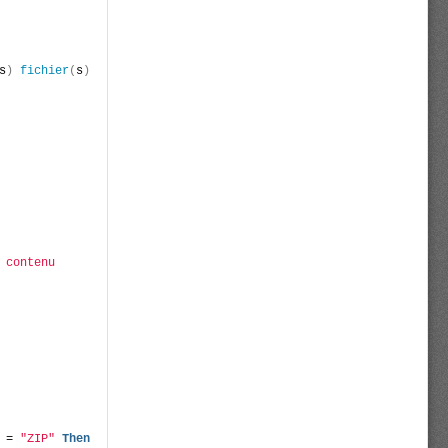
s
)
fichier
(
s
)
 contenu 
 = 
"ZIP"
Then