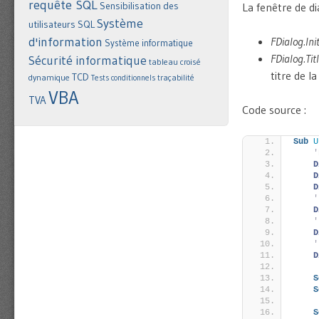
requête SQL
Sensibilisation des
La fenêtre de d
Système
utilisateurs
SQL
FDialog.Ini
d'information
Système informatique
FDialog.Tit
Sécurité informatique
tableau croisé
titre de l
TCD
dynamique
Tests conditionnels
traçabilité
VBA
TVA
Code source :
Sub
U
'
D
D
D
'
D
'
D
'
D
S
S
S