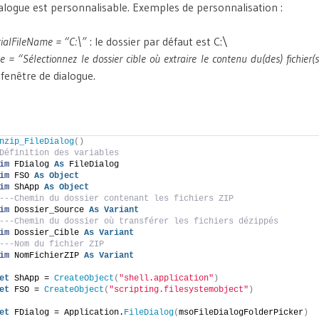
ialogue est personnalisable. Exemples de personnalisation :
tialFileName = “C:\”
: le dossier par défaut est C:\
le = “Sélectionnez le dossier cible où extraire le contenu du(des) fichier(s
a fenêtre de dialogue.
nzip_FileDialog
()
Définition des variables
im
 FDialog 
As
 FileDialog
im
 FSO 
As
Object
im
 ShApp 
As
Object
---Chemin du dossier contenant les fichiers ZIP
im
 Dossier_Source 
As
Variant
---Chemin du dossier où transférer les fichiers dézippés
im
 Dossier_Cible 
As
Variant
---Nom du fichier ZIP
im
 NomFichierZIP 
As
Variant
et
 ShApp = 
CreateObject
(
"shell.application"
)
et
 FSO = 
CreateObject
(
"scripting.filesystemobject"
)
et
 FDialog = Application.
FileDialog
(
msoFileDialogFolderPicker
)