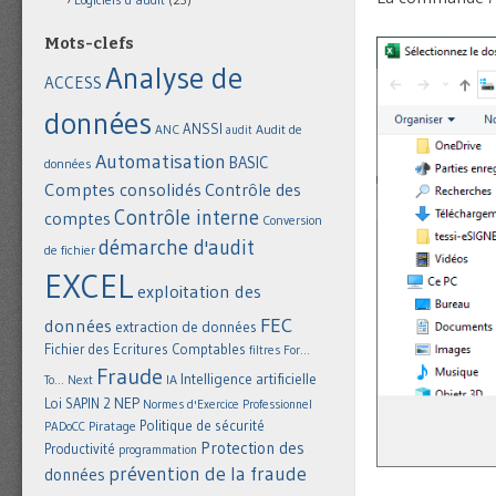
Mots-clefs
Analyse de
ACCESS
données
ANSSI
Audit de
ANC
audit
Automatisation
BASIC
données
Comptes consolidés
Contrôle des
Contrôle interne
comptes
Conversion
démarche d'audit
de fichier
EXCEL
exploitation des
FEC
données
extraction de données
Fichier des Ecritures Comptables
filtres
For...
Fraude
Intelligence artificielle
IA
To... Next
NEP
Loi SAPIN 2
Normes d'Exercice Professionnel
Politique de sécurité
Piratage
PADoCC
Protection des
Productivité
programmation
prévention de la fraude
données