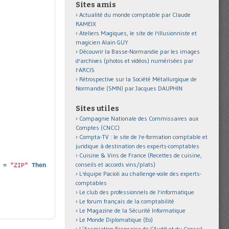
Sites amis
Actualité du monde comptable par Claude
RAMEIX
Ateliers Magiques, le site de l'illusionniste et
magicien Alain GUY
Découvrir la Basse-Normandie par les images
d'archives (photos et vidéos) numérisées par
l'ARCIS
Rétrospective sur la Société Métallurgique de
Normandie (SMN) par Jacques DAUPHIN
Sites utiles
Compagnie Nationale des Commissaires aux
Comptes (CNCC)
Compta-TV : le site de l'e-formation comptable et
juridique à destination des experts-comptables
Cuisine & Vins de France (Recettes de cuisine,
conseils et accords vins/plats)
 = 
"ZIP"
Then
L'équipe Pacioli au challenge-voile des experts-
comptables
Le club des professionnels de l'informatique
Le forum français de la comptabilité
Le Magazine de la Sécurité Informatique
Le Monde Diplomatique (Eo)
L’Association Française de l’Audit et du Conseil