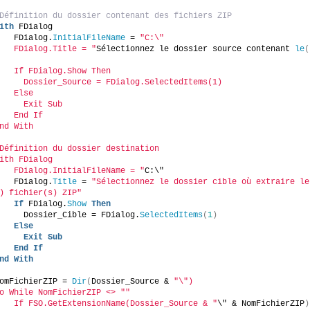
Définition du dossier contenant des fichiers ZIP
ith
 FDialog
   FDialog.
InitialFileName
 = 
"C:\"
   FDialog.Title = "
Sélectionnez le dossier source contenant 
le
(
   If FDialog.Show Then
     Dossier_Source = FDialog.SelectedItems(1)
   Else
     Exit Sub
   End If
nd With
Définition du dossier destination
ith FDialog
   FDialog.InitialFileName = "
C:\"
   FDialog.
Title
 = 
"Sélectionnez le dossier cible où extraire le
) fichier(s) ZIP"
If
 FDialog.
Show
Then
     Dossier_Cible = FDialog.
SelectedItems
(
1
)
Else
Exit
Sub
End
If
nd
With
omFichierZIP = 
Dir
(
Dossier_Source & 
"\")
o While NomFichierZIP <> "
"
   If FSO.GetExtensionName(Dossier_Source & "
\" & NomFichierZIP
)