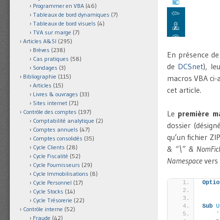
Programmer en VBA
(46)
Tableaux de bord dynamiques
(7)
Tableaux de bord visuels
(4)
TVA sur marge
(7)
Articles A&SI
(295)
Brèves
(238)
En présence d
Cas pratiques
(58)
de
DCSnet
), le
Sondages
(3)
Bibliographie
(115)
macros VBA ci-a
Articles
(15)
cet article.
Livres & ouvrages
(33)
Sites internet
(71)
Contrôle des comptes
(197)
Le
première m
Comptabilité analytique
(2)
dossier (désign
Comptes annuels
(47)
qu’un fichier ZIP
Comptes consolidés
(35)
Cycle Clients
(28)
& “\” & NomFich
Cycle Fiscalité
(52)
Namespace
vers 
Cycle Fournisseurs
(29)
Cycle Immobilisations
(8)
Cycle Personnel
(17)
Optio
Cycle Stocks
(14)
Cycle Trésorerie
(22)
Sub
U
Contrôle interne
(52)
'
Fraude
(42)