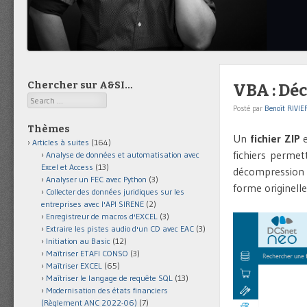
Chercher sur A&SI…
VBA : Déc
Search
Posté par
Benoît RIVIE
Thèmes
Un
fichier ZIP
e
Articles à suites
(164)
fichiers perme
Analyse de données et automatisation avec
Excel et Access
(13)
décompression d
Analyser un FEC avec Python
(3)
forme originelle
Collecter des données juridiques sur les
entreprises avec l'API SIRENE
(2)
Enregistreur de macros d'EXCEL
(3)
Extraire les pistes audio d'un CD avec EAC
(3)
Initiation au Basic
(12)
Maîtriser ETAFI CONSO
(3)
Maîtriser EXCEL
(65)
Maîtriser le langage de requête SQL
(13)
Modernisation des états financiers
(Règlement ANC 2022-06)
(7)