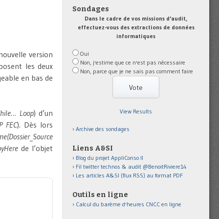
Sondages
Dans le cadre de vos missions d'audit,
effectuez-vous des extractions de données
informatiques
 nouvelle version
Oui
Non, j'estime que ce n'est pas nécessaire
oposent les deux
Non, parce que je ne sais pas comment faire
geable en bas de
View Results
hile… Loop
) d’un
IP FEC
). Dès lors
Archive des sondages
me(Dossier_Source
pyHere
de l’objet
Liens A&SI
Blog du projet AppliConso II
Fil twitter technos & audit @BenoitRiviere14
Les articles A&SI (flux RSS) au format PDF
Outils en ligne
Calcul du barème d'heures CNCC en ligne