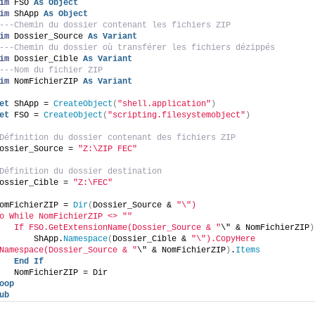
im
 FSO 
As
Object
im
 ShApp 
As
Object
---Chemin du dossier contenant les fichiers ZIP
im
 Dossier_Source 
As
Variant
---Chemin du dossier où transférer les fichiers dézippés
im
 Dossier_Cible 
As
Variant
---Nom du fichier ZIP
im
 NomFichierZIP 
As
Variant
et
 ShApp = 
CreateObject
(
"shell.application"
)
et
 FSO = 
CreateObject
(
"scripting.filesystemobject"
)
Définition du dossier contenant des fichiers ZIP
ossier_Source = 
"Z:\ZIP FEC"
Définition du dossier destination
ossier_Cible = 
"Z:\FEC"
omFichierZIP = 
Dir
(
Dossier_Source & 
"\")
o While NomFichierZIP <> "
"
   If FSO.GetExtensionName(Dossier_Source & "
\" & NomFichierZIP
)
       ShApp.
Namespace
(
Dossier_Cible & 
"\").CopyHere 
Namespace(Dossier_Source & "
\" & NomFichierZIP
)
.
Items
End
If
   NomFichierZIP = Dir
oop
ub