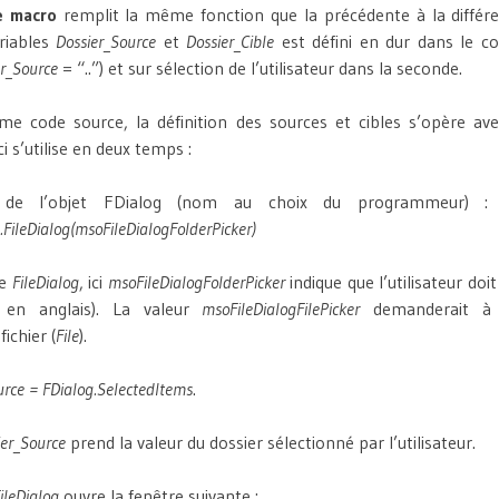
e macro
remplit la même fonction que la précédente à la différe
riables
Dossier_Source
et
Dossier_Cible
est défini en dur dans le co
er_Source
= “..”) et sur sélection de l’utilisateur dans la seconde.
me code source, la définition des sources et cibles s’opère av
-ci s’utilise en deux temps :
n de l’objet FDialog (nom au choix du programmeur) 
.FileDialog(msoFileDialogFolderPicker)
de
FileDialog
, ici
msoFileDialogFolderPicker
indique que l’utilisateur doi
en anglais). La valeur
msoFileDialogFilePicker
demanderait à l’
ichier (
File
).
urce = FDialog.SelectedItems
.
ier_Source
prend la valeur du dossier sélectionné par l’utilisateur.
ileDialog
ouvre la fenêtre suivante :