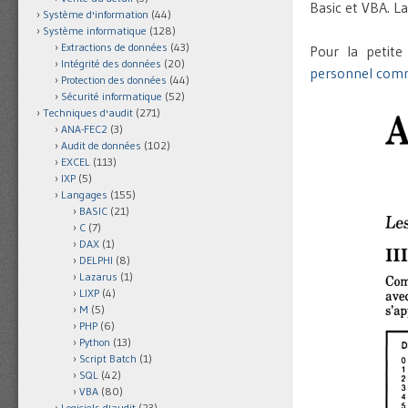
Basic et VBA. La
Système d'information
(44)
Système informatique
(128)
Extractions de données
(43)
Pour la petite 
Intégrité des données
(20)
personnel comm
Protection des données
(44)
Sécurité informatique
(52)
Techniques d'audit
(271)
ANA-FEC2
(3)
Audit de données
(102)
EXCEL
(113)
IXP
(5)
Langages
(155)
BASIC
(21)
C
(7)
DAX
(1)
DELPHI
(8)
Lazarus
(1)
LIXP
(4)
M
(5)
PHP
(6)
Python
(13)
Script Batch
(1)
SQL
(42)
VBA
(80)
Logiciels d'audit
(23)