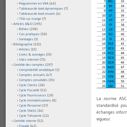
Programmer en VBA
(46)
Tableaux de bord dynamiques
(7)
Tableaux de bord visuels
(4)
TVA sur marge
(7)
Articles A&SI
(295)
Brèves
(238)
Cas pratiques
(58)
Sondages
(3)
Bibliographie
(115)
Articles
(15)
Livres & ouvrages
(33)
Sites internet
(71)
Contrôle des comptes
(197)
Comptabilité analytique
(2)
Comptes annuels
(47)
Comptes consolidés
(35)
Cycle Clients
(28)
Cycle Fiscalité
(52)
Cycle Fournisseurs
(29)
La norme ASC
Cycle Immobilisations
(8)
standardisé pou
Cycle Personnel
(17)
Cycle Stocks
(14)
échanges infor
Cycle Trésorerie
(22)
vigueur.
Contrôle interne
(52)
Fraude
(42)