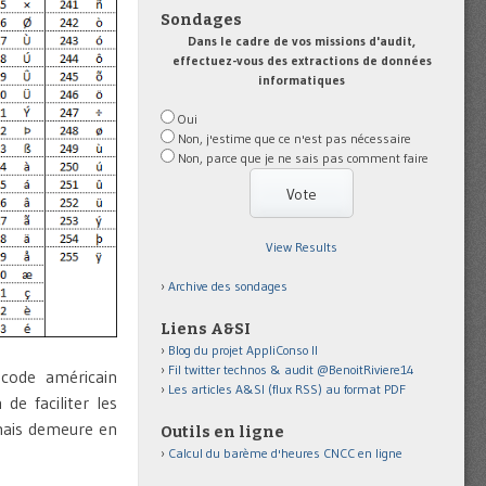
Sondages
Dans le cadre de vos missions d'audit,
effectuez-vous des extractions de données
informatiques
Oui
Non, j'estime que ce n'est pas nécessaire
Non, parce que je ne sais pas comment faire
View Results
Archive des sondages
Liens A&SI
Blog du projet AppliConso II
Fil twitter technos & audit @BenoitRiviere14
ode américain
Les articles A&SI (flux RSS) au format PDF
de faciliter les
mais demeure en
Outils en ligne
Calcul du barème d'heures CNCC en ligne