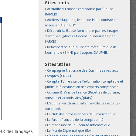
Sites amis
Actualité du monde comptable par Claude
RAMEIX
Ateliers Magiques, le site de l'illusionniste et
magicien Alain GUY
Découvrir la Basse-Normandie par les images
d'archives (photos et vidéos) numérisées par
l'ARCIS
Rétrospective sur la Société Métallurgique de
Normandie (SMN) par Jacques DAUPHIN
Sites utiles
Compagnie Nationale des Commissaires aux
Comptes (CNCC)
Compta-TV : le site de l'e-formation comptable et
juridique à destination des experts-comptables
Cuisine & Vins de France (Recettes de cuisine,
conseils et accords vins/plats)
L'équipe Pacioli au challenge-voile des experts-
comptables
Le club des professionnels de l'informatique
Le forum français de la comptabilité
Le Magazine de la Sécurité Informatique
Le Monde Diplomatique (Eo)
CHR des langages
L’Association Française de l’Audit et du Conseil