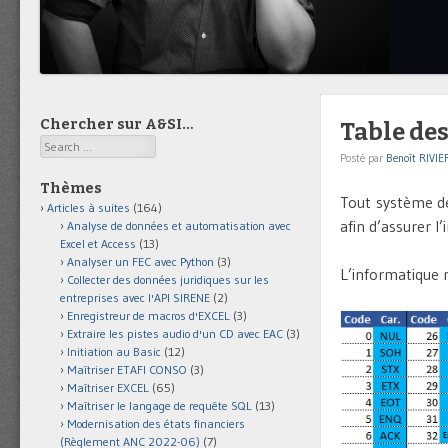
Chercher sur A&SI…
Table des
Search
Posté par
Benoît RIVIE
Thèmes
Tout système d
Articles à suites
(164)
afin d’assurer 
Analyse de données et automatisation avec
Excel et Access
(13)
Analyser un FEC avec Python
(3)
L’informatique 
Collecter des données juridiques sur les
entreprises avec l'API SIRENE
(2)
Enregistreur de macros d'EXCEL
(3)
Extraire les pistes audio d'un CD avec EAC
(3)
Initiation au Basic
(12)
Maîtriser ETAFI CONSO
(3)
Maîtriser EXCEL
(65)
Maîtriser le langage de requête SQL
(13)
Modernisation des états financiers
(Règlement ANC 2022-06)
(7)