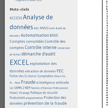
Mots-clefs
Analyse de
ACCESS
données
ANSSI
Audit de
ANC
audit
Automatisation
BASIC
données
Comptes consolidés
Contrôle des
Contrôle interne
comptes
Conversion
démarche d'audit
de fichier
EXCEL
exploitation des
FEC
données
extraction de données
Fichier des Ecritures Comptables
filtres
For...
Fraude
Intelligence artificielle
IA
To... Next
NEP
Loi SAPIN 2
Normes d'Exercice Professionnel
Politique de sécurité
Piratage
PADoCC
Protection des
Productivité
programmation
prévention de la fraude
données