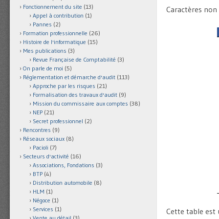
Fonctionnement du site
(13)
Caractères non 
Appel à contribution
(1)
Pannes
(2)
Formation professionnelle
(26)
Histoire de l'informatique
(15)
Mes publications
(3)
Revue Française de Comptabilité
(3)
On parle de moi
(5)
Réglementation et démarche d'audit
(113)
Approche par les risques
(21)
Formalisation des travaux d'audit
(9)
Mission du commissaire aux comptes
(38)
NEP
(21)
Secret professionnel
(2)
Rencontres
(9)
Réseaux sociaux
(8)
Pacioli
(7)
Secteurs d'activité
(16)
Associations, Fondations
(3)
BTP
(4)
Distribution automobile
(8)
HLM
(1)
Négoce
(1)
Services
(1)
Cette table est
Vente au détail
(3)