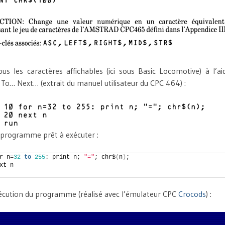
ous les caractères affichables (ici sous Basic Locomotive) à l’a
o… Next… (extrait du manuel utilisateur du CPC 464) :
 programme prêt à exécuter :
r n=
32
to
255
: print n; 
"="
; chr$
(
n
)
;
xt n
xécution du programme (réalisé avec l’émulateur CPC
Crocods
) :