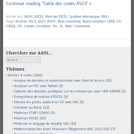
Continue reading ‘Table des codes ASCII’ »
Archivé sous
BASIC
,
EXCEL
,
Maîtriser EXCEL
,
Système informatique
,
VBA
|
Taggé
Amstrad
,
ASC()
,
ASCII
,
BASIC
,
Basic Locomotive
,
Boucle compteur
,
CAR()
,
Chr
,
CODE()
,
CPC
,
Crocods
,
Emulateur
,
For... To... Next
|
Commenter
Chercher sur A&SI…
Search
Thèmes
Articles à suites
(164)
Analyse de données et automatisation avec Excel et Access
(13)
Analyser un FEC avec Python
(3)
Collecter des données juridiques sur les entreprises avec l'API SIRENE
(2)
Enregistreur de macros d'EXCEL
(3)
Extraire les pistes audio d'un CD avec EAC
(3)
Initiation au Basic
(12)
Maîtriser ETAFI CONSO
(3)
Maîtriser EXCEL
(65)
Maîtriser le langage de requête SQL
(13)
Modernisation des états financiers (Règlement ANC 2022-06)
(7)