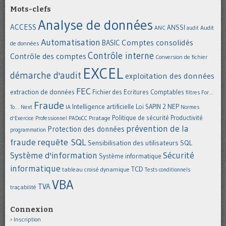
Mots-clefs
Analyse de données
ACCESS
ANSSI
Audit
ANC
audit
Automatisation
Comptes consolidés
BASIC
de données
Contrôle interne
Contrôle des comptes
Conversion de fichier
EXCEL
démarche d'audit
exploitation des données
FEC
extraction de données
Fichier des Ecritures Comptables
filtres
For...
Fraude
Intelligence artificielle
NEP
IA
Loi SAPIN 2
To... Next
Normes
Politique de sécurité
Piratage
Productivité
d'Exercice Professionnel
PADoCC
prévention de la
Protection des données
programmation
requête SQL
fraude
Sensibilisation des utilisateurs
SQL
Système d'information
Sécurité
Système informatique
informatique
TCD
tableau croisé dynamique
Tests conditionnels
VBA
TVA
traçabilité
Connexion
Inscription