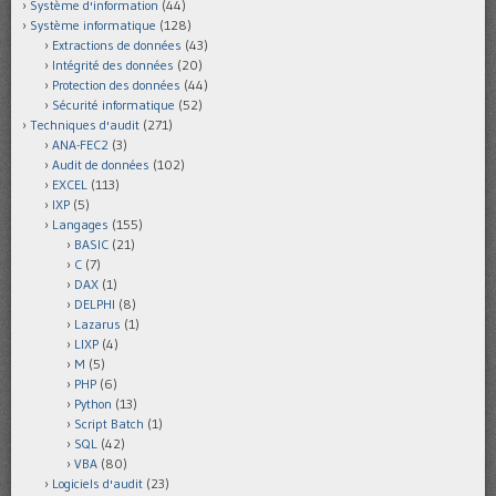
Système d'information
(44)
Système informatique
(128)
Extractions de données
(43)
Intégrité des données
(20)
Protection des données
(44)
Sécurité informatique
(52)
Techniques d'audit
(271)
ANA-FEC2
(3)
Audit de données
(102)
EXCEL
(113)
IXP
(5)
Langages
(155)
BASIC
(21)
C
(7)
DAX
(1)
DELPHI
(8)
Lazarus
(1)
LIXP
(4)
M
(5)
PHP
(6)
Python
(13)
Script Batch
(1)
SQL
(42)
VBA
(80)
Logiciels d'audit
(23)