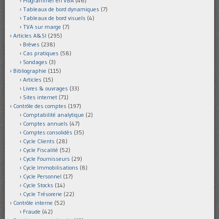
Programmer en VBA
(46)
Tableaux de bord dynamiques
(7)
Tableaux de bord visuels
(4)
TVA sur marge
(7)
Articles A&SI
(295)
Brèves
(238)
Cas pratiques
(58)
Sondages
(3)
Bibliographie
(115)
Articles
(15)
Livres & ouvrages
(33)
Sites internet
(71)
Contrôle des comptes
(197)
Comptabilité analytique
(2)
Comptes annuels
(47)
Comptes consolidés
(35)
Cycle Clients
(28)
Cycle Fiscalité
(52)
Cycle Fournisseurs
(29)
Cycle Immobilisations
(8)
Cycle Personnel
(17)
Cycle Stocks
(14)
Cycle Trésorerie
(22)
Contrôle interne
(52)
Fraude
(42)