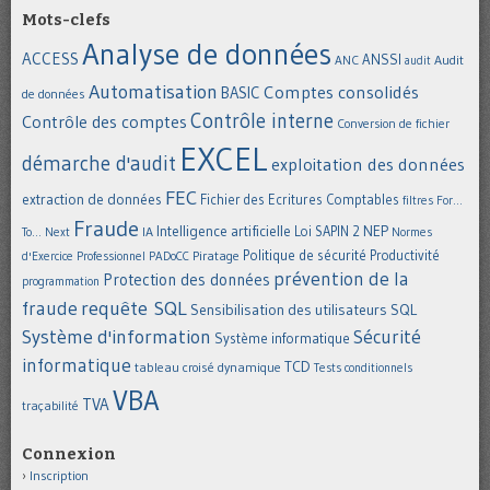
Mots-clefs
Analyse de données
ACCESS
ANSSI
Audit
ANC
audit
Automatisation
Comptes consolidés
BASIC
de données
Contrôle interne
Contrôle des comptes
Conversion de fichier
EXCEL
démarche d'audit
exploitation des données
FEC
extraction de données
Fichier des Ecritures Comptables
filtres
For...
Fraude
Intelligence artificielle
NEP
IA
Loi SAPIN 2
To... Next
Normes
Politique de sécurité
Piratage
Productivité
d'Exercice Professionnel
PADoCC
prévention de la
Protection des données
programmation
requête SQL
fraude
Sensibilisation des utilisateurs
SQL
Système d'information
Sécurité
Système informatique
informatique
TCD
tableau croisé dynamique
Tests conditionnels
VBA
TVA
traçabilité
Connexion
Inscription