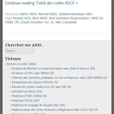
Continue reading ‘Table des codes ASCII’ »
Archivé sous
BASIC
,
EXCEL
,
Maîtriser EXCEL
,
Système informatique
,
VBA
|
Taggé
Amstrad
,
ASC()
,
ASCII
,
BASIC
,
Basic Locomotive
,
Boucle compteur
,
CAR()
,
Chr
,
CODE()
,
CPC
,
Crocods
,
Emulateur
,
For... To... Next
|
Commenter
Chercher sur A&SI…
Search
Thèmes
Articles à suites
(164)
Analyse de données et automatisation avec Excel et Access
(13)
Analyser un FEC avec Python
(3)
Collecter des données juridiques sur les entreprises avec l'API SIRENE
(2)
Enregistreur de macros d'EXCEL
(3)
Extraire les pistes audio d'un CD avec EAC
(3)
Initiation au Basic
(12)
Maîtriser ETAFI CONSO
(3)
Maîtriser EXCEL
(65)
Maîtriser le langage de requête SQL
(13)
Modernisation des états financiers (Règlement ANC 2022-06)
(7)