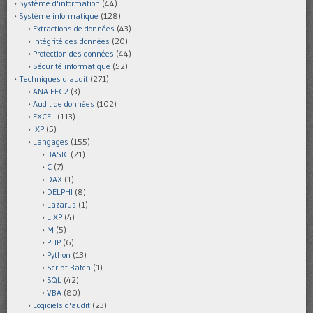
Système d'information
(44)
Système informatique
(128)
Extractions de données
(43)
Intégrité des données
(20)
Protection des données
(44)
Sécurité informatique
(52)
Techniques d'audit
(271)
ANA-FEC2
(3)
Audit de données
(102)
EXCEL
(113)
IXP
(5)
Langages
(155)
BASIC
(21)
C
(7)
DAX
(1)
DELPHI
(8)
Lazarus
(1)
LIXP
(4)
M
(5)
PHP
(6)
Python
(13)
Script Batch
(1)
SQL
(42)
VBA
(80)
Logiciels d'audit
(23)