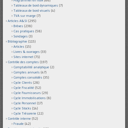
Programmer en VBA
(46)
Tableaux de bord dynamiques
(7)
Tableaux de bord visuels
(4)
TVA sur marge
(7)
Articles A&SI
(295)
Brèves
(238)
Cas pratiques
(58)
Sondages
(3)
Bibliographie
(115)
Articles
(15)
Livres & ouvrages
(33)
Sites internet
(71)
Contrôle des comptes
(197)
Comptabilité analytique
(2)
Comptes annuels
(47)
Comptes consolidés
(35)
Cycle Clients
(28)
Cycle Fiscalité
(52)
Cycle Fournisseurs
(29)
Cycle Immobilisations
(8)
Cycle Personnel
(17)
Cycle Stocks
(14)
Cycle Trésorerie
(22)
Contrôle interne
(52)
Fraude
(42)