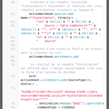
'Création d'une requête (intutulée 
"ToutesTables") fusionnant le résultat des trois 
requêtes précédentes (toujours en langeg M)
    ActiveWorkbook.
Queries
.
Add
Name:=
"ToutesTables"
, Formula:= _
"let"
 & 
Chr
(
13
)
 & 
""
 & 
Chr
(
10
)
 & _
"    Source = Table.Combine({#"
""
 & 
Tables
(
1
)
 & 
""
", #"
""
 & 
Tables
(
2
)
 & 
""
", #"
""
 & 
Tables
(
3
)
 & 
""
"})"
 & 
Chr
(
13
)
 & 
""
 & 
Chr
(
10
)
 & _
"in"
 & 
Chr
(
13
)
 & 
""
 & 
Chr
(
10
)
 & _
"    Source"
'Création d'une nouvelle feuille de travail 
dans le classeur en curs
    ActiveWorkbook.
Worksheets
.
Add
'Le résultat de la requête "ToutesTables" 
est affiché dans l'onglet nouvellement créé sous 
la forme d'un tableau de données
With
ActiveSheet.
ListObjects
.
Add
(
SourceType:=
0
, 
Source:= _
"OLEDB;Provider=Microsoft.Mashup.OleDb.1;Data 
Source=$Workbook$;Location=ToutesTables;Extended 
Properties="
""
""
 _
        , Destination:=
Range
(
"$A$1"
))
.
QueryTable
        .CommandType = xlCmdSql