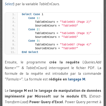
Select
) par la variable
TableEnCours
.
Select
Case
 i
Case
1
:
        TableEnCours = 
"Table003 (Page 2)"
        SourceEnCours = 
"Table003"
Case
2
:
        TableEnCours = 
"Table005 (Page 3)"
        SourceEnCours = 
"Table005"
Case
3
:
        TableEnCours = 
"Table007 (Page 4)"
        SourceEnCours = 
"Table007"
End
Select
Ensuite, le programme
crée la requête
(
.Queries.Add
Name:=”” & TableEnCours
) interrogeant le fichier PDF. La
formule de la requête est introduite par la commande
“
Formula:=
“. La formule est
rédigée en
langage M
.
Le
langage M est le langage de manipulation de données
implémenté par Microsoft sur le module ETL
(
Extract-
Transform-Load
)
Power Query d’Excel
. Power Query permet à