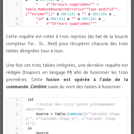
"    #"
"Erreurs supprimées"
" = 
Table.RemoveRowsWithErrors(#"
"Type modifié"
", 
{"
"Volume"
"})"
 & 
Chr
(
13
)
 & 
""
 & 
Chr
(
10
)
 & _
"in"
 & 
Chr
(
13
)
 & 
""
 & 
Chr
(
10
)
 & _
"    #"
"Erreurs supprimées"
""
Cette requête est créée à trois reprises (du fait de la boucle
compteur
For… To… Next
) pour récupérer chacune des trois
tables désignées tour à tour.
Une fois ces trois tables intégrées, une dernière requête est
rédigée (toujours en langage M) afin de fusionner les trois
premières. Cette
fusion est opérée à l’aide de la
commande
.Combine
suivie du nom des tables à fusionner :
let
//Fusion des trois tables précédemment 
importées
    Source = Table.
Combine
({
#"Table003 (Page 
2)", #"Table005 (Page 3)", #"Table007 (Page 
4)"})
in
    Source