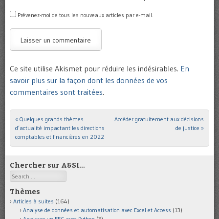
Prévenez-moi de tous les nouveaux articles par e-mail.
Ce site utilise Akismet pour réduire les indésirables.
En
savoir plus sur la façon dont les données de vos
commentaires sont traitées
.
«
Quelques grands thèmes
Accéder gratuitement aux décisions
Post navigation
d’actualité impactant les directions
de justice
»
comptables et financières en 2022
Chercher sur A&SI…
Search
Thèmes
Articles à suites
(164)
Analyse de données et automatisation avec Excel et Access
(13)
Analyser un FEC avec Python
(3)