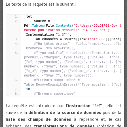
Le texte de la requête est le suivant :
let
    Source = 
Pdf.
Tables
(
File.
Contents
(
"C:\Users\COLDIR01\Downloa
Marche-publication-mensuelle-PFA-0522.pdf"
)
, 
[
Implementation=
"1.3"
])
,
    TableDonnées = Source
{[
Id=
"Table003"
]}[
Data
]
,
#"En-têtes promus" = Table.PromoteHeaders(Table
[PromoteAllScalars=true]),
#"Type modifié" = Table.TransformColumnTypes(#"
promus",{{"Marque", type text}, {"Volume", Int64.Typ
{"%", type number}, {"Volume_1", Int64.Type}, {"%_2"
number}, {"%Var", type number}, {"Volume_3", Int64.T
{"%_4", type number}, {"Volume_5", Int64.Type}, {"%_
number}, {"%Var_7", type number}}),
#"Erreurs supprimées" = 
Table.RemoveRowsWithErrors(#"Type modifié", {"Volum
in
#"Erreurs supprimées"
La requête est introduite par l’
instruction “
Let
“
; elle est
suivie de la
définition de la source de données
puis de la
liste des champs de données
à reprendre et, le cas
échéant, des
transformations de données
(création de