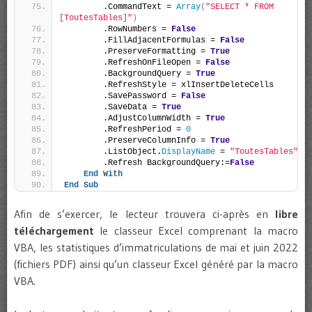
        .CommandText = 
Array
(
"SELECT * FROM 
[ToutesTables]"
)
        .RowNumbers = 
False
        .FillAdjacentFormulas = 
False
        .PreserveFormatting = 
True
        .RefreshOnFileOpen = 
False
        .BackgroundQuery = 
True
        .RefreshStyle = xlInsertDeleteCells
        .SavePassword = 
False
        .SaveData = 
True
        .AdjustColumnWidth = 
True
        .RefreshPeriod = 
0
        .PreserveColumnInfo = 
True
        .ListObject.
DisplayName
 = 
"ToutesTables"
        .Refresh BackgroundQuery:=
False
End
With
End
Sub
Afin de s’exercer, le lecteur trouvera ci-après en
libre
téléchargement
le classeur Excel comprenant la macro
VBA, les statistiques d’immatriculations de mai et juin 2022
(fichiers PDF) ainsi qu’un classeur Excel généré par la macro
VBA.