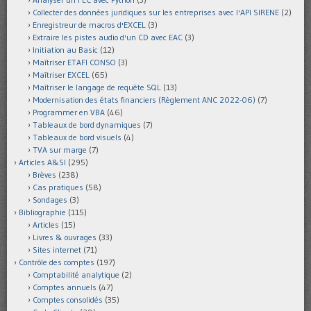
Collecter des données juridiques sur les entreprises avec l'API SIRENE
(2)
Enregistreur de macros d'EXCEL
(3)
Extraire les pistes audio d'un CD avec EAC
(3)
Initiation au Basic
(12)
Maîtriser ETAFI CONSO
(3)
Maîtriser EXCEL
(65)
Maîtriser le langage de requête SQL
(13)
Modernisation des états financiers (Règlement ANC 2022-06)
(7)
Programmer en VBA
(46)
Tableaux de bord dynamiques
(7)
Tableaux de bord visuels
(4)
TVA sur marge
(7)
Articles A&SI
(295)
Brèves
(238)
Cas pratiques
(58)
Sondages
(3)
Bibliographie
(115)
Articles
(15)
Livres & ouvrages
(33)
Sites internet
(71)
Contrôle des comptes
(197)
Comptabilité analytique
(2)
Comptes annuels
(47)
Comptes consolidés
(35)