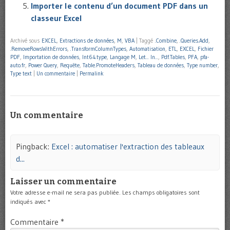
Importer le contenu d’un document PDF dans un
classeur Excel
Archivé sous
EXCEL
,
Extractions de données
,
M
,
VBA
|
Taggé
.Combine
,
.Queries.Add
,
.RemoveRowsWithErrors
,
.TransformColumnTypes
,
Automatisation
,
ETL
,
EXCEL
,
Fichier
PDF
,
Importation de données
,
Int64.type
,
Langage M
,
Let... In...
,
Pdf.Tables
,
PFA
,
pfa-
auto.fr
,
Power Query
,
Requête
,
Table.PromoteHeaders
,
Tableau de données
,
Type number
,
Type text
|
Un commentaire
|
Permalink
Un commentaire
Pingback:
Excel : automatiser l'extraction des tableaux
d...
Laisser un commentaire
Votre adresse e-mail ne sera pas publiée.
Les champs obligatoires sont
indiqués avec
*
Commentaire
*