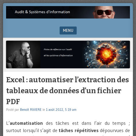
Pistes
AUDIT
de
&
réflexion
sur
MENU
SYSTÈMES
l’audit
et
SKIP TO CONTENT
D'INFORMATION
les
systèmes
d’information
Excel : automatiser l’extraction des
tableaux de données d’un fichier
PDF
Posté par
Benoît RIVIERE
le
1 août 2022, 5:19 am
L’
automatisation
des tâches est dans l’air du temps ;
surtout lorsqu’il s’agit de
tâches répétitives
dépourvues de