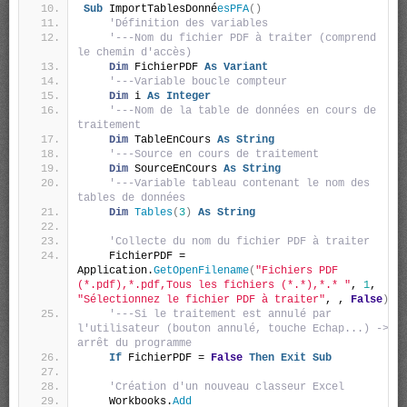
Sub
 ImportTablesDonné
esPFA
()
'Définition des variables
'---Nom du fichier PDF à traiter (comprend 
le chemin d'accès)
Dim
 FichierPDF 
As
Variant
'---Variable boucle compteur
Dim
 i 
As
Integer
'---Nom de la table de données en cours de 
traitement
Dim
 TableEnCours 
As
String
'---Source en cours de traitement
Dim
 SourceEnCours 
As
String
'---Variable tableau contenant le nom des 
tables de données
Dim
Tables
(
3
)
As
String
'Collecte du nom du fichier PDF à traiter
    FichierPDF = 
Application.
GetOpenFilename
(
"Fichiers PDF 
(*.pdf),*.pdf,Tous les fichiers (*.*),*.* "
, 
1
, 
"Sélectionnez le fichier PDF à traiter"
, , 
False
)
'---Si le traitement est annulé par 
l'utilisateur (bouton annulé, touche Echap...) -> 
arrêt du programme
If
 FichierPDF = 
False
Then
Exit
Sub
'Création d'un nouveau classeur Excel
    Workbooks.
Add