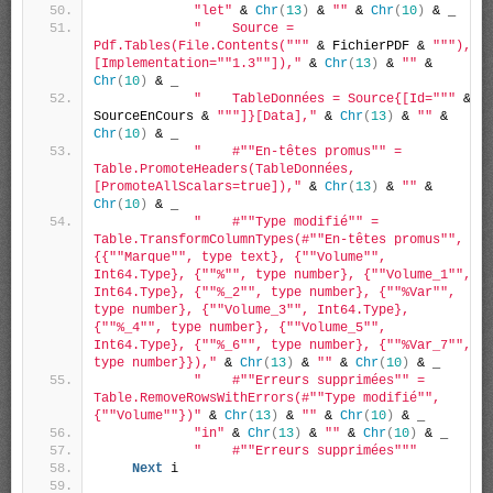
"let"
 & 
Chr
(
13
)
 & 
""
 & 
Chr
(
10
)
 & _
"    Source = 
Pdf.Tables(File.Contents("
""
 & FichierPDF & 
""
"), 
[Implementation="
"1.3"
"]),"
 & 
Chr
(
13
)
 & 
""
 & 
Chr
(
10
)
 & _
"    TableDonnées = Source{[Id="
""
 & 
SourceEnCours & 
""
"]}[Data],"
 & 
Chr
(
13
)
 & 
""
 & 
Chr
(
10
)
 & _
"    #"
"En-têtes promus"
" = 
Table.PromoteHeaders(TableDonnées, 
[PromoteAllScalars=true]),"
 & 
Chr
(
13
)
 & 
""
 & 
Chr
(
10
)
 & _
"    #"
"Type modifié"
" = 
Table.TransformColumnTypes(#"
"En-têtes promus"
",
{{"
"Marque"
", type text}, {"
"Volume"
", 
Int64.Type}, {"
"%"
", type number}, {"
"Volume_1"
", 
Int64.Type}, {"
"%_2"
", type number}, {"
"%Var"
", 
type number}, {"
"Volume_3"
", Int64.Type}, 
{"
"%_4"
", type number}, {"
"Volume_5"
", 
Int64.Type}, {"
"%_6"
", type number}, {"
"%Var_7"
", 
type number}}),"
 & 
Chr
(
13
)
 & 
""
 & 
Chr
(
10
)
 & _
"    #"
"Erreurs supprimées"
" = 
Table.RemoveRowsWithErrors(#"
"Type modifié"
", 
{"
"Volume"
"})"
 & 
Chr
(
13
)
 & 
""
 & 
Chr
(
10
)
 & _
"in"
 & 
Chr
(
13
)
 & 
""
 & 
Chr
(
10
)
 & _
"    #"
"Erreurs supprimées"
""
Next
 i