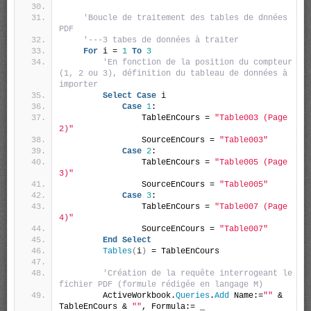
'Boucle de traitement des tables de dnnées 
PDF
'---3 tabes de données à traiter
For
 i = 
1
To
3
'En fonction de la position du compteur 
(1, 2 ou 3), définition du tableau de données à 
importer
Select
Case
 i
Case
1
:
                TableEnCours = 
"Table003 (Page 
2)"
                SourceEnCours = 
"Table003"
Case
2
:
                TableEnCours = 
"Table005 (Page 
3)"
                SourceEnCours = 
"Table005"
Case
3
:
                TableEnCours = 
"Table007 (Page 
4)"
                SourceEnCours = 
"Table007"
End
Select
Tables
(
i
)
 = TableEnCours
'Création de la requête interrogeant le 
fichier PDF (formule rédigée en langage M)
        ActiveWorkbook.
Queries
.
Add
 Name:=
""
 & 
TableEnCours & 
""
, Formula:= _