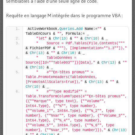
semblables à l’aide d’une seule ligne de code.
Requête en langage M intégrée dans le programme VBA :
ActiveWorkbook.
Queries
.
Add
 Name:=
""
 & 
TableEnCours & 
""
, Formula:= _
"let"
 & 
Chr
(
13
)
 & 
""
 & 
Chr
(
10
)
 & _
"    Source = Pdf.Tables(File.Contents("
""
& FichierPDF & 
""
"), [Implementation="
"1.3"
"]),"
& 
Chr
(
13
)
 & 
""
 & 
Chr
(
10
)
 & _
"    TableDonnées = 
Source{[Id="
"Table003"
"]}[Data],"
 & 
Chr
(
13
)
 & 
""
& 
Chr
(
10
)
 & _
"    #"
"En-têtes promus"
" = 
Table.PromoteHeaders(TableDonnées, 
[PromoteAllScalars=true]),"
 & 
Chr
(
13
)
 & 
""
 & 
Chr
(
10
)
 & _
"    #"
"Type modifié"
" = 
Table.TransformColumnTypes(#"
"En-têtes promus"
",
{{"
"Marque"
", type text}, {"
"Volume"
", 
Int64.Type}, {"
"%"
", type number}, 
{"
"Volume_1"
", Int64.Type}, {"
"%_2"
", type 
number}, {"
"%Var"
", type number}, {"
"Volume_3"
", 
Int64.Type}, {"
"%_4"
", type number}, 
{"
"Volume_5"
", Int64.Type}, {"
"%_6"
", type 
number}, {"
"%Var_7"
", type number}}),"
 & 
Chr
(
13
)
& 
""
 & 
Chr
(
10
)
 & _