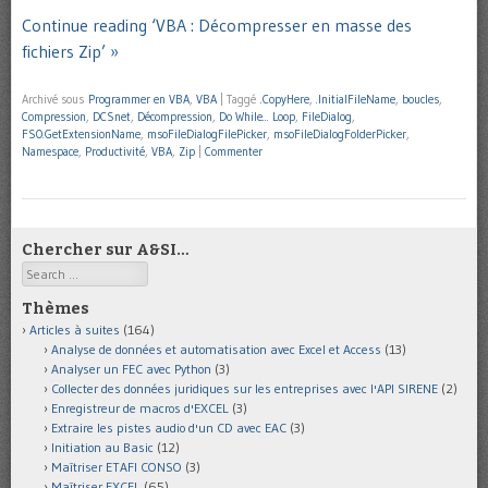
Continue reading ‘VBA : Décompresser en masse des
fichiers Zip’ »
Archivé sous
Programmer en VBA
,
VBA
|
Taggé
.CopyHere
,
.InitialFileName
,
boucles
,
Compression
,
DCSnet
,
Décompression
,
Do While... Loop
,
FileDialog
,
FSO.GetExtensionName
,
msoFileDialogFilePicker
,
msoFileDialogFolderPicker
,
Namespace
,
Productivité
,
VBA
,
Zip
|
Commenter
Chercher sur A&SI…
Search
Thèmes
Articles à suites
(164)
Analyse de données et automatisation avec Excel et Access
(13)
Analyser un FEC avec Python
(3)
Collecter des données juridiques sur les entreprises avec l'API SIRENE
(2)
Enregistreur de macros d'EXCEL
(3)
Extraire les pistes audio d'un CD avec EAC
(3)
Initiation au Basic
(12)
Maîtriser ETAFI CONSO
(3)
Maîtriser EXCEL
(65)