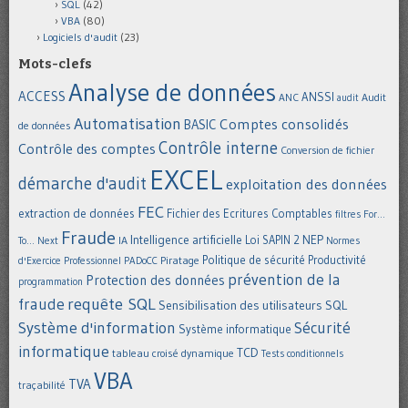
SQL
(42)
VBA
(80)
Logiciels d'audit
(23)
Mots-clefs
Analyse de données
ACCESS
ANSSI
Audit
ANC
audit
Automatisation
Comptes consolidés
BASIC
de données
Contrôle interne
Contrôle des comptes
Conversion de fichier
EXCEL
démarche d'audit
exploitation des données
FEC
extraction de données
Fichier des Ecritures Comptables
filtres
For...
Fraude
Intelligence artificielle
NEP
IA
Loi SAPIN 2
To... Next
Normes
Politique de sécurité
Piratage
Productivité
d'Exercice Professionnel
PADoCC
prévention de la
Protection des données
programmation
requête SQL
fraude
Sensibilisation des utilisateurs
SQL
Système d'information
Sécurité
Système informatique
informatique
TCD
tableau croisé dynamique
Tests conditionnels
VBA
TVA
traçabilité