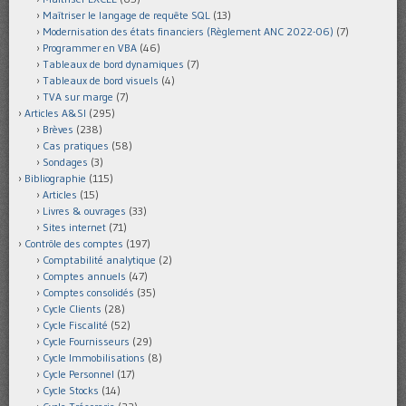
Maîtriser le langage de requête SQL
(13)
Modernisation des états financiers (Règlement ANC 2022-06)
(7)
Programmer en VBA
(46)
Tableaux de bord dynamiques
(7)
Tableaux de bord visuels
(4)
TVA sur marge
(7)
Articles A&SI
(295)
Brèves
(238)
Cas pratiques
(58)
Sondages
(3)
Bibliographie
(115)
Articles
(15)
Livres & ouvrages
(33)
Sites internet
(71)
Contrôle des comptes
(197)
Comptabilité analytique
(2)
Comptes annuels
(47)
Comptes consolidés
(35)
Cycle Clients
(28)
Cycle Fiscalité
(52)
Cycle Fournisseurs
(29)
Cycle Immobilisations
(8)
Cycle Personnel
(17)
Cycle Stocks
(14)