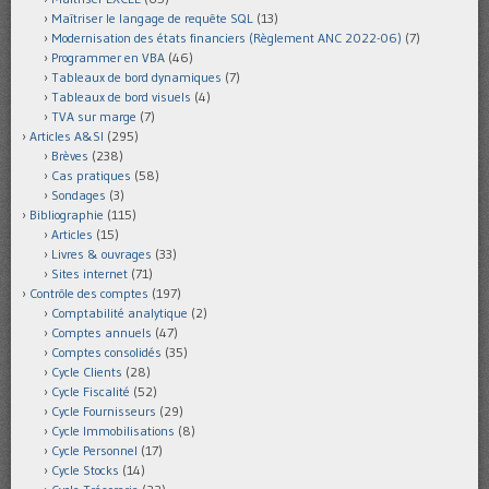
Maîtriser le langage de requête SQL
(13)
Modernisation des états financiers (Règlement ANC 2022-06)
(7)
Programmer en VBA
(46)
Tableaux de bord dynamiques
(7)
Tableaux de bord visuels
(4)
TVA sur marge
(7)
Articles A&SI
(295)
Brèves
(238)
Cas pratiques
(58)
Sondages
(3)
Bibliographie
(115)
Articles
(15)
Livres & ouvrages
(33)
Sites internet
(71)
Contrôle des comptes
(197)
Comptabilité analytique
(2)
Comptes annuels
(47)
Comptes consolidés
(35)
Cycle Clients
(28)
Cycle Fiscalité
(52)
Cycle Fournisseurs
(29)
Cycle Immobilisations
(8)
Cycle Personnel
(17)
Cycle Stocks
(14)