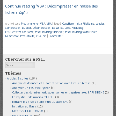
Continue reading ‘VBA : Décompresser en masse des
fichiers Zip’ »
Archivé sous
Programmer en VBA
,
VBA
|
Taggé
.CopyHere
,
.InitialFileName
,
boucles
,
Compression
,
DCSnet
,
Décompression
,
Do While... Loop
,
FileDialog
,
FSO.GetExtensionName
,
msoFileDialogFilePicker
,
msoFileDialogFolderPicker
,
Namespace
,
Productivité
,
VBA
,
Zip
|
Commenter
Chercher sur A&SI…
Search
Thèmes
Articles à suites
(164)
Analyse de données et automatisation avec Excel et Access
(13)
Analyser un FEC avec Python
(3)
Collecter des données juridiques sur les entreprises avec l'API SIRENE
(2)
Enregistreur de macros d'EXCEL
(3)
Extraire les pistes audio d'un CD avec EAC
(3)
Initiation au Basic
(12)
Maîtriser ETAFI CONSO
(3)
Maîtriser EXCEL
(65)