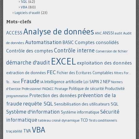
SQL
(42)
VBA
(80)
Logiciels d'audit
(23)
Mots-clefs
Analyse de données
ACCESS
ANSSI
Audit
ANC
audit
Automatisation
Comptes consolidés
BASIC
de données
Contrôle interne
Contrôle des comptes
Conversion de fichier
EXCEL
démarche d'audit
exploitation des données
FEC
extraction de données
Fichier des Ecritures Comptables
filtres
For...
Fraude
Intelligence artificielle
NEP
IA
Loi SAPIN 2
To... Next
Normes
Politique de sécurité
Piratage
Productivité
d'Exercice Professionnel
PADoCC
prévention de la
Protection des données
programmation
requête SQL
fraude
Sensibilisation des utilisateurs
SQL
Système d'information
Sécurité
Système informatique
informatique
TCD
tableau croisé dynamique
Tests conditionnels
VBA
TVA
traçabilité