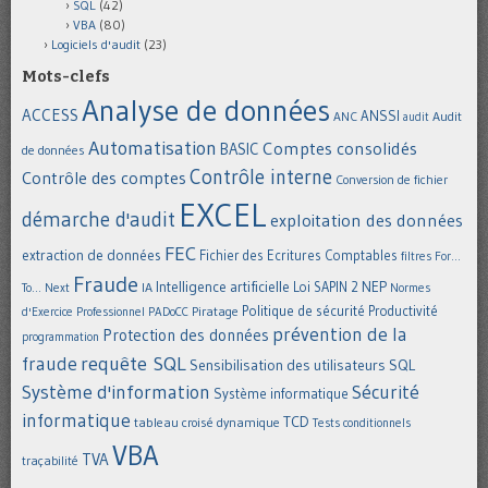
SQL
(42)
VBA
(80)
Logiciels d'audit
(23)
Mots-clefs
Analyse de données
ACCESS
ANSSI
Audit
ANC
audit
Automatisation
Comptes consolidés
BASIC
de données
Contrôle interne
Contrôle des comptes
Conversion de fichier
EXCEL
démarche d'audit
exploitation des données
FEC
extraction de données
Fichier des Ecritures Comptables
filtres
For...
Fraude
Intelligence artificielle
NEP
IA
Loi SAPIN 2
To... Next
Normes
Politique de sécurité
Piratage
Productivité
d'Exercice Professionnel
PADoCC
prévention de la
Protection des données
programmation
requête SQL
fraude
Sensibilisation des utilisateurs
SQL
Système d'information
Sécurité
Système informatique
informatique
TCD
tableau croisé dynamique
Tests conditionnels
VBA
TVA
traçabilité