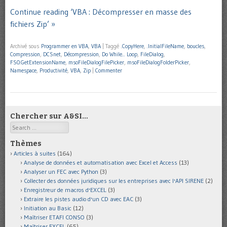
Continue reading ‘VBA : Décompresser en masse des
fichiers Zip’ »
Archivé sous
Programmer en VBA
,
VBA
|
Taggé
.CopyHere
,
.InitialFileName
,
boucles
,
Compression
,
DCSnet
,
Décompression
,
Do While... Loop
,
FileDialog
,
FSO.GetExtensionName
,
msoFileDialogFilePicker
,
msoFileDialogFolderPicker
,
Namespace
,
Productivité
,
VBA
,
Zip
|
Commenter
Chercher sur A&SI…
Search
Thèmes
Articles à suites
(164)
Analyse de données et automatisation avec Excel et Access
(13)
Analyser un FEC avec Python
(3)
Collecter des données juridiques sur les entreprises avec l'API SIRENE
(2)
Enregistreur de macros d'EXCEL
(3)
Extraire les pistes audio d'un CD avec EAC
(3)
Initiation au Basic
(12)
Maîtriser ETAFI CONSO
(3)
Maîtriser EXCEL
(65)