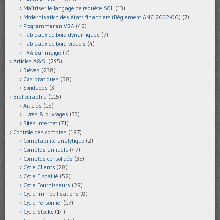
Maîtriser le langage de requête SQL
(13)
Modernisation des états financiers (Règlement ANC 2022-06)
(7)
Programmer en VBA
(46)
Tableaux de bord dynamiques
(7)
Tableaux de bord visuels
(4)
TVA sur marge
(7)
Articles A&SI
(295)
Brèves
(238)
Cas pratiques
(58)
Sondages
(3)
Bibliographie
(115)
Articles
(15)
Livres & ouvrages
(33)
Sites internet
(71)
Contrôle des comptes
(197)
Comptabilité analytique
(2)
Comptes annuels
(47)
Comptes consolidés
(35)
Cycle Clients
(28)
Cycle Fiscalité
(52)
Cycle Fournisseurs
(29)
Cycle Immobilisations
(8)
Cycle Personnel
(17)
Cycle Stocks
(14)