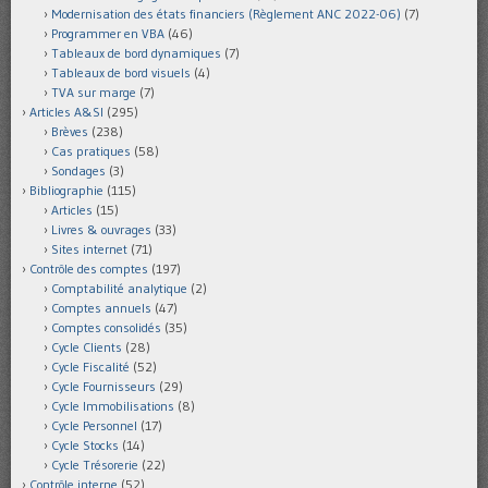
Modernisation des états financiers (Règlement ANC 2022-06)
(7)
Programmer en VBA
(46)
Tableaux de bord dynamiques
(7)
Tableaux de bord visuels
(4)
TVA sur marge
(7)
Articles A&SI
(295)
Brèves
(238)
Cas pratiques
(58)
Sondages
(3)
Bibliographie
(115)
Articles
(15)
Livres & ouvrages
(33)
Sites internet
(71)
Contrôle des comptes
(197)
Comptabilité analytique
(2)
Comptes annuels
(47)
Comptes consolidés
(35)
Cycle Clients
(28)
Cycle Fiscalité
(52)
Cycle Fournisseurs
(29)
Cycle Immobilisations
(8)
Cycle Personnel
(17)
Cycle Stocks
(14)
Cycle Trésorerie
(22)
Contrôle interne
(52)