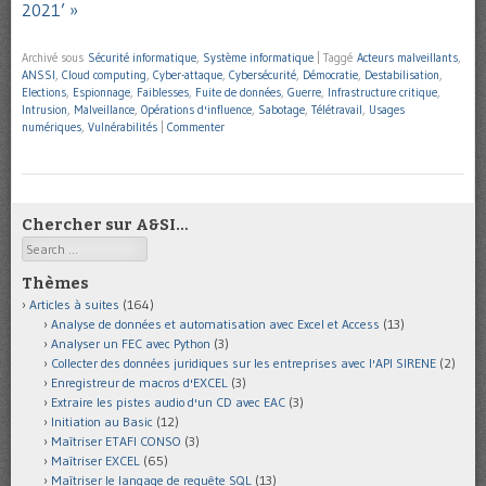
2021’ »
Archivé sous
Sécurité informatique
,
Système informatique
|
Taggé
Acteurs malveillants
,
ANSSI
,
Cloud computing
,
Cyber-attaque
,
Cybersécurité
,
Démocratie
,
Destabilisation
,
Elections
,
Espionnage
,
Faiblesses
,
Fuite de données
,
Guerre
,
Infrastructure critique
,
Intrusion
,
Malveillance
,
Opérations d'influence
,
Sabotage
,
Télétravail
,
Usages
numériques
,
Vulnérabilités
|
Commenter
Chercher sur A&SI…
Search
Thèmes
Articles à suites
(164)
Analyse de données et automatisation avec Excel et Access
(13)
Analyser un FEC avec Python
(3)
Collecter des données juridiques sur les entreprises avec l'API SIRENE
(2)
Enregistreur de macros d'EXCEL
(3)
Extraire les pistes audio d'un CD avec EAC
(3)
Initiation au Basic
(12)
Maîtriser ETAFI CONSO
(3)
Maîtriser EXCEL
(65)
Maîtriser le langage de requête SQL
(13)