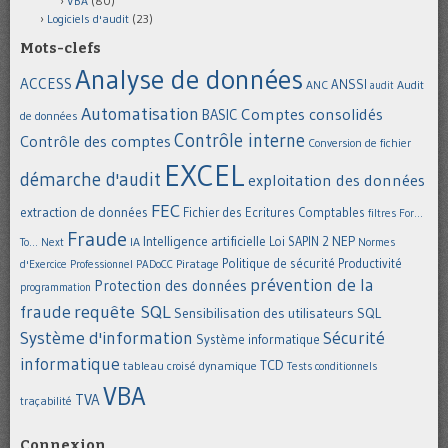
VBA
(80)
Logiciels d'audit
(23)
Mots-clefs
Analyse de données
ACCESS
ANSSI
Audit
ANC
audit
Automatisation
Comptes consolidés
BASIC
de données
Contrôle interne
Contrôle des comptes
Conversion de fichier
EXCEL
démarche d'audit
exploitation des données
FEC
extraction de données
Fichier des Ecritures Comptables
filtres
For...
Fraude
Intelligence artificielle
NEP
IA
Loi SAPIN 2
To... Next
Normes
Politique de sécurité
Piratage
Productivité
d'Exercice Professionnel
PADoCC
prévention de la
Protection des données
programmation
requête SQL
fraude
Sensibilisation des utilisateurs
SQL
Système d'information
Sécurité
Système informatique
informatique
TCD
tableau croisé dynamique
Tests conditionnels
VBA
TVA
traçabilité
Connexion