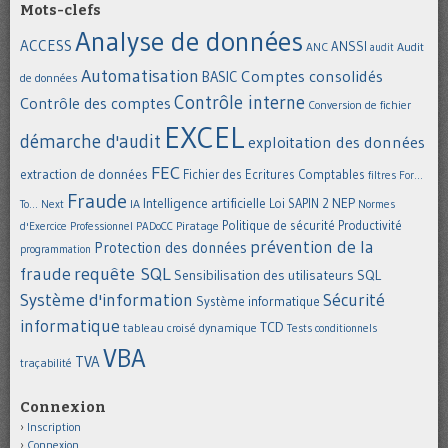
Mots-clefs
Analyse de données
ACCESS
ANSSI
Audit
ANC
audit
Automatisation
Comptes consolidés
BASIC
de données
Contrôle interne
Contrôle des comptes
Conversion de fichier
EXCEL
démarche d'audit
exploitation des données
FEC
extraction de données
Fichier des Ecritures Comptables
filtres
For...
Fraude
Intelligence artificielle
NEP
IA
Loi SAPIN 2
To... Next
Normes
Politique de sécurité
Piratage
Productivité
d'Exercice Professionnel
PADoCC
prévention de la
Protection des données
programmation
requête SQL
fraude
Sensibilisation des utilisateurs
SQL
Système d'information
Sécurité
Système informatique
informatique
TCD
tableau croisé dynamique
Tests conditionnels
VBA
TVA
traçabilité
Connexion
Inscription
Connexion