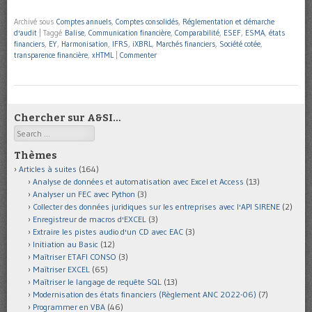
Archivé sous
Comptes annuels
,
Comptes consolidés
,
Réglementation et démarche
d'audit
|
Taggé
Balise
,
Communication financière
,
Comparabilité
,
ESEF
,
ESMA
,
états
financiers
,
EY
,
Harmonisation
,
IFRS
,
iXBRL
,
Marchés financiers
,
Société cotée
,
transparence financière
,
xHTML
|
Commenter
Chercher sur A&SI…
Search
Thèmes
Articles à suites
(164)
Analyse de données et automatisation avec Excel et Access
(13)
Analyser un FEC avec Python
(3)
Collecter des données juridiques sur les entreprises avec l'API SIRENE
(2)
Enregistreur de macros d'EXCEL
(3)
Extraire les pistes audio d'un CD avec EAC
(3)
Initiation au Basic
(12)
Maîtriser ETAFI CONSO
(3)
Maîtriser EXCEL
(65)
Maîtriser le langage de requête SQL
(13)
Modernisation des états financiers (Règlement ANC 2022-06)
(7)
Programmer en VBA
(46)