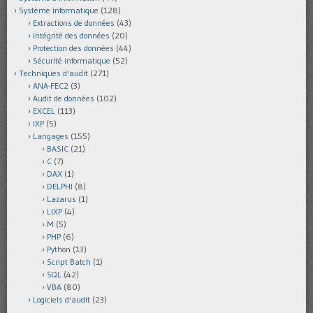
Système informatique
(128)
Extractions de données
(43)
Intégrité des données
(20)
Protection des données
(44)
Sécurité informatique
(52)
Techniques d'audit
(271)
ANA-FEC2
(3)
Audit de données
(102)
EXCEL
(113)
IXP
(5)
Langages
(155)
BASIC
(21)
C
(7)
DAX
(1)
DELPHI
(8)
Lazarus
(1)
LIXP
(4)
M
(5)
PHP
(6)
Python
(13)
Script Batch
(1)
SQL
(42)
VBA
(80)
Logiciels d'audit
(23)