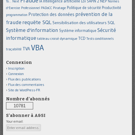
Fraude
Intelligence artificielle
NEP
IA
Loi SAPIN 2
To... Next
Normes
Politique de sécurité
Piratage
Productivité
d'Exercice Professionnel
PADoCC
prévention de la
Protection des données
programmation
requête SQL
fraude
Sensibilisation des utilisateurs
SQL
Système d'information
Sécurité
Système informatique
informatique
TCD
tableau croisé dynamique
Tests conditionnels
VBA
TVA
traçabilité
Connexion
Inscription
Connexion
Flux des publications
Flux des commentaires
Site de WordPress-FR
Nombre d'abonnés
10781
S'abonner à A&SI
Your email: