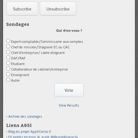
Sondages
Qui êtes-vous ?
Expert-comptable/Commissaire aux comptes
Chef de mission/Stagiaire EC ou CAC
Chef d’entreprise/ cadre dirigeant
DAF/RAF
Etudiant
Collaborateur de cabinet/entreprise
Enseignant
Autre
View Results
Archive des sondages
Liens A&SI
Blog du projet AppliConso II
Fil twitter technos & audit @BenoitRiviere14