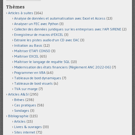
Thèmes
Articles à suites
(164)
Analyse de données et automatisation avec Excel et Access
(13)
Analyser un FEC avec Python
(3)
Collecter des données juridiques sur les entreprises avec l'API SIRENE
(2)
Enregistreur de macros d'EXCEL
(3)
Extraire les pistes audio d'un CD avec EAC
(3)
Initiation au Basic
(12)
Maîtriser ETAFI CONSO
(3)
Maîtriser EXCEL
(65)
Maîtriser le langage de requête SQL
(13)
Modernisation des états financiers (Règlement ANC 2022-06)
(7)
Programmer en VBA
(46)
Tableaux de bord dynamiques
(7)
Tableaux de bord visuels
(4)
TVA sur marge
(7)
Articles A&SI
(295)
Brèves
(238)
Cas pratiques
(58)
Sondages
(3)
Bibliographie
(115)
Articles
(15)
Livres & ouvrages
(33)
Sites internet
(71)