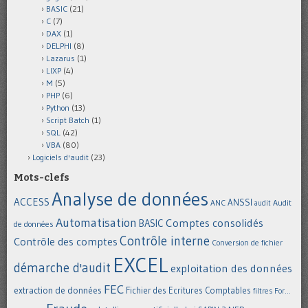
BASIC
(21)
C
(7)
DAX
(1)
DELPHI
(8)
Lazarus
(1)
LIXP
(4)
M
(5)
PHP
(6)
Python
(13)
Script Batch
(1)
SQL
(42)
VBA
(80)
Logiciels d'audit
(23)
Mots-clefs
Analyse de données
ACCESS
ANSSI
Audit
ANC
audit
Automatisation
Comptes consolidés
BASIC
de données
Contrôle interne
Contrôle des comptes
Conversion de fichier
EXCEL
démarche d'audit
exploitation des données
FEC
extraction de données
Fichier des Ecritures Comptables
filtres
For...