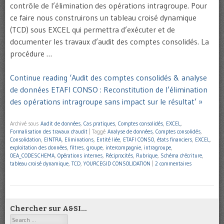
contrôle de l’élimination des opérations intragroupe. Pour
ce faire nous construirons un tableau croisé dynamique
(TCD) sous EXCEL qui permettra d’exécuter et de
documenter les travaux d’audit des comptes consolidés. La
procédure …
Continue reading ‘Audit des comptes consolidés & analyse
de données ETAFI CONSO : Reconstitution de l’élimination
des opérations intragroupe sans impact sur le résultat’ »
Archivé sous
Audit de données
,
Cas pratiques
,
Comptes consolidés
,
EXCEL
,
Formalisation des travaux d'audit
|
Taggé
Analyse de données
,
Comptes consolidés
,
Consolidation
,
EINTRA
,
Eliminations
,
Entité liée
,
ETAFI CONSO
,
états financiers
,
EXCEL
,
exploitation des données
,
filtres
,
groupe
,
intercompagnie
,
intragroupe
,
OEA_CODESCHEMA
,
Opérations internes
,
Réciprocités
,
Rubrique
,
Schéma d'écriture
,
tableau croisé dynamique
,
TCD
,
YOURCEGID CONSOLIDATION
|
2 commentaires
Chercher sur A&SI…
Search