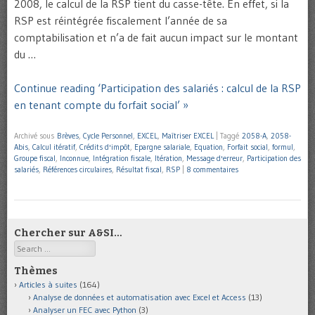
2008, le calcul de la RSP tient du casse-tête. En effet, si la
RSP est réintégrée fiscalement l’année de sa
comptabilisation et n’a de fait aucun impact sur le montant
du …
Continue reading ‘Participation des salariés : calcul de la RSP
en tenant compte du forfait social’ »
Archivé sous
Brèves
,
Cycle Personnel
,
EXCEL
,
Maîtriser EXCEL
|
Taggé
2058-A
,
2058-
Abis
,
Calcul itératif
,
Crédits d'impôt
,
Epargne salariale
,
Equation
,
Forfait social
,
formul
,
Groupe fiscal
,
Inconnue
,
Intégration fiscale
,
Itération
,
Message d'erreur
,
Participation des
salariés
,
Références circulaires
,
Résultat fiscal
,
RSP
|
8 commentaires
Chercher sur A&SI…
Search
Thèmes
Articles à suites
(164)
Analyse de données et automatisation avec Excel et Access
(13)
Analyser un FEC avec Python
(3)