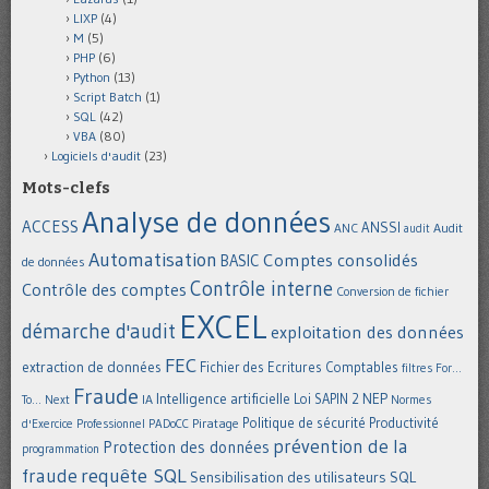
LIXP
(4)
M
(5)
PHP
(6)
Python
(13)
Script Batch
(1)
SQL
(42)
VBA
(80)
Logiciels d'audit
(23)
Mots-clefs
Analyse de données
ACCESS
ANSSI
Audit
ANC
audit
Automatisation
Comptes consolidés
BASIC
de données
Contrôle interne
Contrôle des comptes
Conversion de fichier
EXCEL
démarche d'audit
exploitation des données
FEC
extraction de données
Fichier des Ecritures Comptables
filtres
For...
Fraude
Intelligence artificielle
NEP
IA
Loi SAPIN 2
To... Next
Normes
Politique de sécurité
Piratage
Productivité
d'Exercice Professionnel
PADoCC
prévention de la
Protection des données
programmation
requête SQL
fraude
Sensibilisation des utilisateurs
SQL