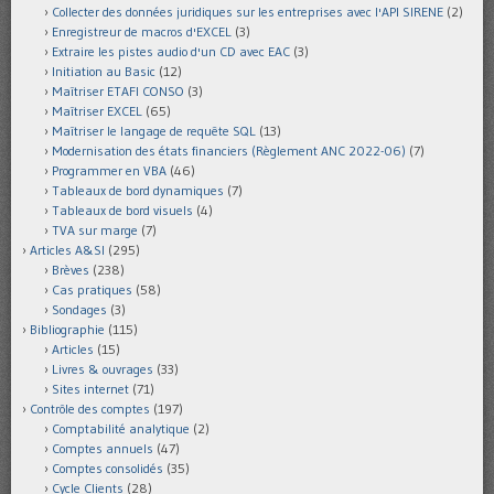
Collecter des données juridiques sur les entreprises avec l'API SIRENE
(2)
Enregistreur de macros d'EXCEL
(3)
Extraire les pistes audio d'un CD avec EAC
(3)
Initiation au Basic
(12)
Maîtriser ETAFI CONSO
(3)
Maîtriser EXCEL
(65)
Maîtriser le langage de requête SQL
(13)
Modernisation des états financiers (Règlement ANC 2022-06)
(7)
Programmer en VBA
(46)
Tableaux de bord dynamiques
(7)
Tableaux de bord visuels
(4)
TVA sur marge
(7)
Articles A&SI
(295)
Brèves
(238)
Cas pratiques
(58)
Sondages
(3)
Bibliographie
(115)
Articles
(15)
Livres & ouvrages
(33)
Sites internet
(71)
Contrôle des comptes
(197)
Comptabilité analytique
(2)
Comptes annuels
(47)
Comptes consolidés
(35)
Cycle Clients
(28)