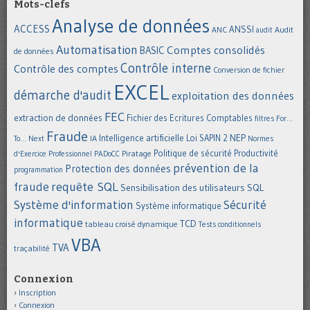
Mots-clefs
Analyse de données
ACCESS
ANSSI
Audit
ANC
audit
Automatisation
Comptes consolidés
BASIC
de données
Contrôle interne
Contrôle des comptes
Conversion de fichier
EXCEL
démarche d'audit
exploitation des données
FEC
extraction de données
Fichier des Ecritures Comptables
filtres
For...
Fraude
Intelligence artificielle
NEP
IA
Loi SAPIN 2
To... Next
Normes
Politique de sécurité
Piratage
Productivité
d'Exercice Professionnel
PADoCC
prévention de la
Protection des données
programmation
requête SQL
fraude
Sensibilisation des utilisateurs
SQL
Système d'information
Sécurité
Système informatique
informatique
TCD
tableau croisé dynamique
Tests conditionnels
VBA
TVA
traçabilité
Connexion
Inscription
Connexion