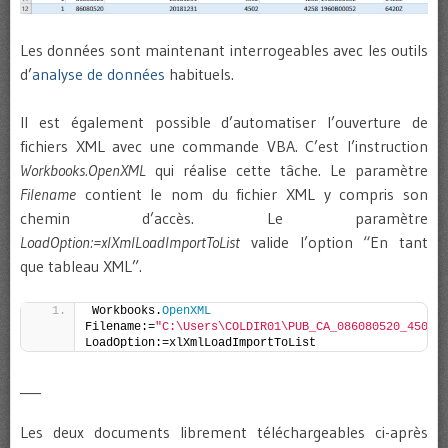
Les données sont maintenant interrogeables avec les outils
d’
analyse de données
habituels.
Il est également possible d’automatiser l’ouverture de
fichiers XML avec une commande VBA. C’est l’instruction
Workbooks.OpenXML
qui réalise cette tâche. Le paramètre
Filename
contient le nom du fichier XML y compris son
chemin d’accès. Le paramètre
LoadOption:=xlXmlLoadImportToList
valide l’option “En tant
que tableau XML”.
Workbooks.
OpenXML
Filename:=
"C:\Users\COLDIR01\PUB_CA_086080520_4502_
LoadOption:=xlXmlLoadImportToList
___
Les deux documents librement téléchargeables ci-après