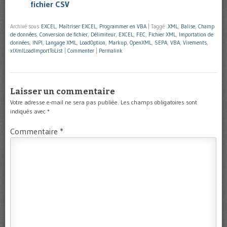
fichier CSV
Archivé sous
EXCEL
,
Maîtriser EXCEL
,
Programmer en VBA
|
Taggé
.XML
,
Balise
,
Champ
de données
,
Conversion de fichier
,
Délimiteur
,
EXCEL
,
FEC
,
Fichier XML
,
Importation de
données
,
INPI
,
Langage XML
,
LoadOption
,
Markup
,
OpenXML
,
SEPA
,
VBA
,
Virements
,
xlXmlLoadImportToList
|
Commenter
|
Permalink
Laisser un commentaire
Votre adresse e-mail ne sera pas publiée.
Les champs obligatoires sont
indiqués avec
*
Commentaire
*