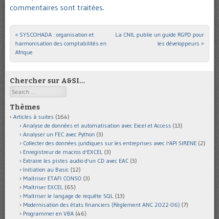
commentaires sont traitées
.
«
SYSCOHADA : organisation et
La CNIL publie un guide RGPD pour
Post navigation
harmonisation des comptabilités en
les développeurs
»
Afrique
Chercher sur A&SI…
Search
Thèmes
Articles à suites
(164)
Analyse de données et automatisation avec Excel et Access
(13)
Analyser un FEC avec Python
(3)
Collecter des données juridiques sur les entreprises avec l'API SIRENE
(2)
Enregistreur de macros d'EXCEL
(3)
Extraire les pistes audio d'un CD avec EAC
(3)
Initiation au Basic
(12)
Maîtriser ETAFI CONSO
(3)
Maîtriser EXCEL
(65)
Maîtriser le langage de requête SQL
(13)
Modernisation des états financiers (Règlement ANC 2022-06)
(7)
Programmer en VBA
(46)