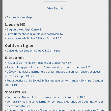
View Results
Archive des sondages
Liens A&SI
Blog du projet AppliConso II
Fil twitter technos & audit @BenoitRiviere14
Les articles A&SI (flux RSS) au format PDF
Outils en ligne
Calcul du barème d'heures CNCC en ligne
Sites amis
Actualité du monde comptable par Claude RAMEIX
Ateliers Magiques, le site de l'illusionniste et magicien Alain GUY
Découvrir la Basse-Normandie par les images d'archives (photos et vidéos)
numérisées par l'ARCIS
Rétrospective sur la Société Métallurgique de Normandie (SMN) par Jacques
DAUPHIN
Sites utiles
Compagnie Nationale des Commissaires aux Comptes (CNCC)
Compta-TV : le site de l'e-formation comptable et juridique à destination des
experts-comptables
Cuisine & Vins de France (Recettes de cuisine, conseils et accords vins/plats)