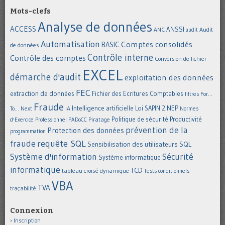
Mots-clefs
Analyse de données
ACCESS
ANSSI
Audit
ANC
audit
Automatisation
Comptes consolidés
BASIC
de données
Contrôle interne
Contrôle des comptes
Conversion de fichier
EXCEL
démarche d'audit
exploitation des données
FEC
extraction de données
Fichier des Ecritures Comptables
filtres
For...
Fraude
Intelligence artificielle
NEP
IA
Loi SAPIN 2
To... Next
Normes
Politique de sécurité
Piratage
Productivité
d'Exercice Professionnel
PADoCC
prévention de la
Protection des données
programmation
requête SQL
fraude
Sensibilisation des utilisateurs
SQL
Système d'information
Sécurité
Système informatique
informatique
TCD
tableau croisé dynamique
Tests conditionnels
VBA
TVA
traçabilité
Connexion
Inscription