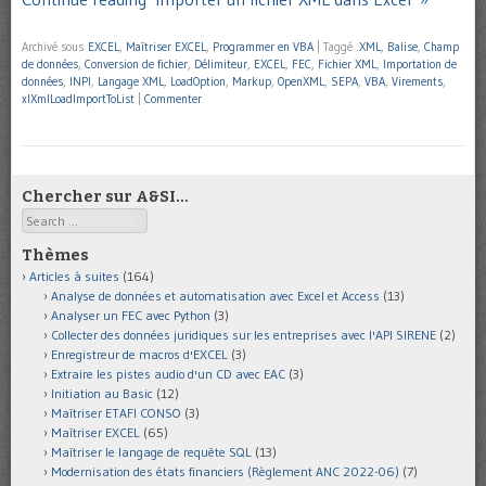
Archivé sous
EXCEL
,
Maîtriser EXCEL
,
Programmer en VBA
|
Taggé
.XML
,
Balise
,
Champ
de données
,
Conversion de fichier
,
Délimiteur
,
EXCEL
,
FEC
,
Fichier XML
,
Importation de
données
,
INPI
,
Langage XML
,
LoadOption
,
Markup
,
OpenXML
,
SEPA
,
VBA
,
Virements
,
xlXmlLoadImportToList
|
Commenter
Chercher sur A&SI…
Search
Thèmes
Articles à suites
(164)
Analyse de données et automatisation avec Excel et Access
(13)
Analyser un FEC avec Python
(3)
Collecter des données juridiques sur les entreprises avec l'API SIRENE
(2)
Enregistreur de macros d'EXCEL
(3)
Extraire les pistes audio d'un CD avec EAC
(3)
Initiation au Basic
(12)
Maîtriser ETAFI CONSO
(3)
Maîtriser EXCEL
(65)
Maîtriser le langage de requête SQL
(13)
Modernisation des états financiers (Règlement ANC 2022-06)
(7)