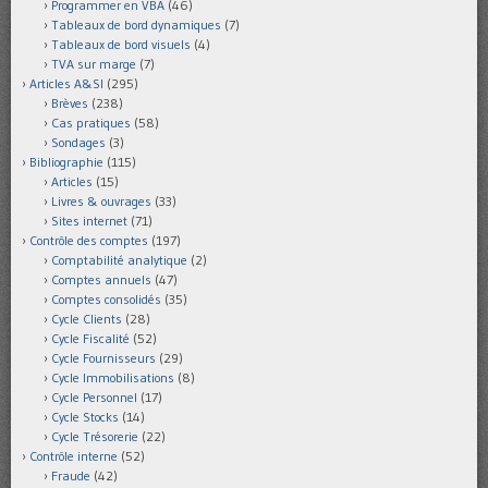
Programmer en VBA
(46)
Tableaux de bord dynamiques
(7)
Tableaux de bord visuels
(4)
TVA sur marge
(7)
Articles A&SI
(295)
Brèves
(238)
Cas pratiques
(58)
Sondages
(3)
Bibliographie
(115)
Articles
(15)
Livres & ouvrages
(33)
Sites internet
(71)
Contrôle des comptes
(197)
Comptabilité analytique
(2)
Comptes annuels
(47)
Comptes consolidés
(35)
Cycle Clients
(28)
Cycle Fiscalité
(52)
Cycle Fournisseurs
(29)
Cycle Immobilisations
(8)
Cycle Personnel
(17)
Cycle Stocks
(14)
Cycle Trésorerie
(22)
Contrôle interne
(52)
Fraude
(42)