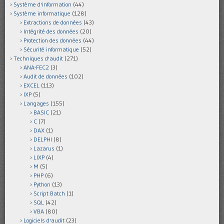
Système d'information
(44)
Système informatique
(128)
Extractions de données
(43)
Intégrité des données
(20)
Protection des données
(44)
Sécurité informatique
(52)
Techniques d'audit
(271)
ANA-FEC2
(3)
Audit de données
(102)
EXCEL
(113)
IXP
(5)
Langages
(155)
BASIC
(21)
C
(7)
DAX
(1)
DELPHI
(8)
Lazarus
(1)
LIXP
(4)
M
(5)
PHP
(6)
Python
(13)
Script Batch
(1)
SQL
(42)
VBA
(80)
Logiciels d'audit
(23)