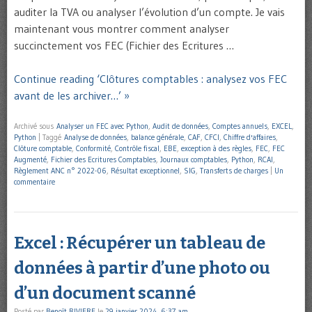
auditer la TVA ou analyser l’évolution d’un compte. Je vais
maintenant vous montrer comment analyser
succinctement vos FEC (Fichier des Ecritures …
Continue reading ‘Clôtures comptables : analysez vos FEC
avant de les archiver…’ »
Archivé sous
Analyser un FEC avec Python
,
Audit de données
,
Comptes annuels
,
EXCEL
,
Python
|
Taggé
Analyse de données
,
balance générale
,
CAF
,
CFCI
,
Chiffre d'affaires
,
Clôture comptable
,
Conformité
,
Contrôle fiscal
,
EBE
,
exception à des règles
,
FEC
,
FEC
Augmenté
,
Fichier des Ecritures Comptables
,
Journaux comptables
,
Python
,
RCAI
,
Règlement ANC n° 2022-06
,
Résultat exceptionnel
,
SIG
,
Transferts de charges
|
Un
commentaire
Excel : Récupérer un tableau de
données à partir d’une photo ou
d’un document scanné
Posté par
Benoît RIVIERE
le
29 janvier 2024, 6:37 am