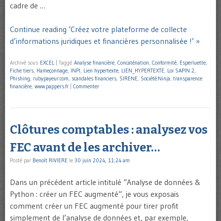
cadre de …
Continue reading ‘Créez votre plateforme de collecte
d’informations juridiques et financières personnalisée !’ »
Archivé sous
EXCEL
|
Taggé
Analyse financière
,
Concaténation
,
Conformité
,
Esperluette
,
Fiche tiers
,
Hameçonnage
,
INPI
,
Lien hypertexte
,
LIEN_HYPERTEXTE
,
Loi SAPIN 2
,
Phishing
,
rubypayeur.com
,
scandales financiers
,
SIRENE
,
Société.Ninja
,
transparence
financière
,
www.pappers.fr
|
Commenter
Clôtures comptables : analysez vos
FEC avant de les archiver…
Posté par
Benoît RIVIERE
le
30 juin 2024, 11:24 am
Dans un précédent article intitulé “Analyse de données &
Python : créer un FEC augmenté“, je vous exposais
comment créer un FEC augmenté pour tirer profit
simplement de l’analyse de données et, par exemple,