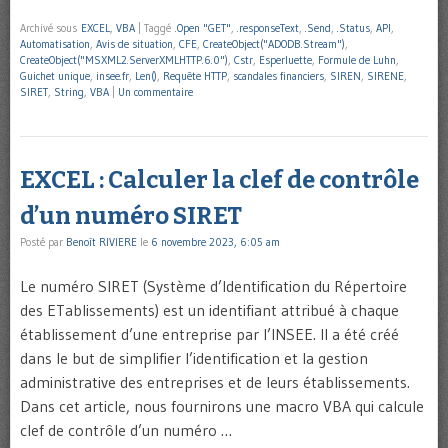
Archivé sous
EXCEL
,
VBA
|
Taggé
.Open "GET"
,
.responseText
,
.Send
,
.Status
,
API
,
Automatisation
,
Avis de situation
,
CFE
,
CreateObject("ADODB.Stream")
,
CreateObject("MSXML2.ServerXMLHTTP.6.0")
,
Cstr
,
Esperluette
,
Formule de Luhn
,
Guichet unique
,
insee.fr
,
Len()
,
Requête HTTP
,
scandales financiers
,
SIREN
,
SIRENE
,
SIRET
,
String
,
VBA
|
Un commentaire
EXCEL : Calculer la clef de contrôle
d’un numéro SIRET
Posté par
Benoît RIVIERE
le
6 novembre 2023, 6:05 am
Le numéro SIRET (Système d’Identification du Répertoire
des ETablissements) est un identifiant attribué à chaque
établissement d’une entreprise par l’INSEE. Il a été créé
dans le but de simplifier l’identification et la gestion
administrative des entreprises et de leurs établissements.
Dans cet article, nous fournirons une macro VBA qui calcule
clef de contrôle d’un numéro …