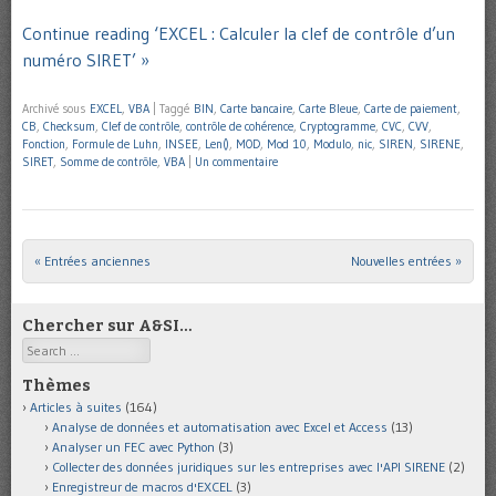
Continue reading ‘EXCEL : Calculer la clef de contrôle d’un
numéro SIRET’ »
Archivé sous
EXCEL
,
VBA
|
Taggé
BIN
,
Carte bancaire
,
Carte Bleue
,
Carte de paiement
,
CB
,
Checksum
,
Clef de contrôle
,
contrôle de cohérence
,
Cryptogramme
,
CVC
,
CVV
,
Fonction
,
Formule de Luhn
,
INSEE
,
Len()
,
MOD
,
Mod 10
,
Modulo
,
nic
,
SIREN
,
SIRENE
,
SIRET
,
Somme de contrôle
,
VBA
|
Un commentaire
« Entrées anciennes
Nouvelles entrées »
Post navigation
Chercher sur A&SI…
Search
Thèmes
Articles à suites
(164)
Analyse de données et automatisation avec Excel et Access
(13)
Analyser un FEC avec Python
(3)
Collecter des données juridiques sur les entreprises avec l'API SIRENE
(2)
Enregistreur de macros d'EXCEL
(3)