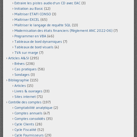
Extraire les pistes audio d'un CD avec EAC
(3)
Initiation au Basic
(12)
Maîtriser ETAFI CONSO
(3)
Maîtriser EXCEL
(65)
Maîtriser le langage de requête SQL
(13)
Modernisation des états financiers (Règlement ANC 2022-06)
(7)
Programmer en VBA
(46)
Tableaux de bord dynamiques
(7)
Tableaux de bord visuels
(4)
TVA sur marge
(7)
Articles A&SI
(295)
Brèves
(238)
Cas pratiques
(58)
Sondages
(3)
Bibliographie
(115)
Articles
(15)
Livres & ouvrages
(33)
Sites internet
(71)
Contrôle des comptes
(197)
Comptabilité analytique
(2)
Comptes annuels
(47)
Comptes consolidés
(35)
Cycle Clients
(28)
Cycle Fiscalité
(52)
Cycle Fournisseurs
(29)