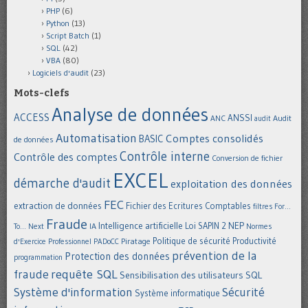
PHP
(6)
Python
(13)
Script Batch
(1)
SQL
(42)
VBA
(80)
Logiciels d'audit
(23)
Mots-clefs
Analyse de données
ACCESS
ANSSI
Audit
ANC
audit
Automatisation
Comptes consolidés
BASIC
de données
Contrôle interne
Contrôle des comptes
Conversion de fichier
EXCEL
démarche d'audit
exploitation des données
FEC
extraction de données
Fichier des Ecritures Comptables
filtres
For...
Fraude
Intelligence artificielle
NEP
IA
Loi SAPIN 2
To... Next
Normes
Politique de sécurité
Piratage
Productivité
d'Exercice Professionnel
PADoCC
prévention de la
Protection des données
programmation
requête SQL
fraude
Sensibilisation des utilisateurs
SQL
Système d'information
Sécurité
Système informatique