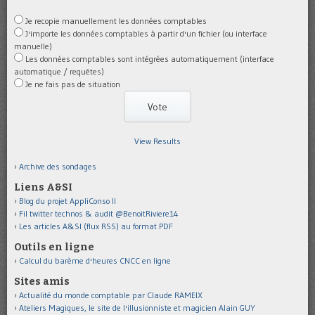
Je recopie manuellement les données comptables
J'importe les données comptables à partir d'un fichier (ou interface
manuelle)
Les données comptables sont intégrées automatiquement (interface
automatique / requêtes)
Je ne fais pas de situation
View Results
Archive des sondages
Liens A&SI
Blog du projet AppliConso II
Fil twitter technos & audit @BenoitRiviere14
Les articles A&SI (flux RSS) au format PDF
Outils en ligne
Calcul du barème d'heures CNCC en ligne
Sites amis
Actualité du monde comptable par Claude RAMEIX
Ateliers Magiques, le site de l'illusionniste et magicien Alain GUY