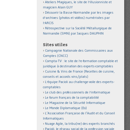
Ateliers Magiques, le site de l'illusionniste et
magicien Alain GUY
Découvrir la Basse-Normandie par les images
d'archives (photos et vidéos) numérisées par
l'ARCIS
Rétrospective sur la Société Métallurgique de
Normandie (SMN) par Jacques DAUPHIN
Sites utiles
Compagnie Nationale des Commissaires aux
Comptes (CNCC)
Compta-TV : le site de l'e-formation comptable et
juridique à destination des experts-comptables
Cuisine & Vins de France (Recettes de cuisine,
conseils et accords vins/plats)
L'équipe Pacioli au challenge-voile des experts-
comptables
Le club des professionnels de l'informatique
Le forum français de la comptabilité
Le Magazine de la Sécurité Informatique
Le Monde Diplomatique (Eo)
L’Association Française de l’Audit et du Conseil
Informatiques
Nuage Agile, la tribu(ne) des experts branchés
Pacioli, le réseau social de la profession sociale