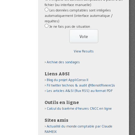
fichier (ou interface manuelle)
Les données comptables sont intégrées
automatiquement (interface automatique /
requêtes)
Je ne fais pas de situation
View Results
Archive des sondages
Liens A&SI
Blog du projet AppliConso II
Fil twitter technos & audit @BenoitRiviere14
Les articles A&SI (flux RSS) au format PDF
Outils en ligne
Calcul du barème d'heures CNCC en ligne
Sites amis
Actualité du monde comptable par Claude
RAMEIX