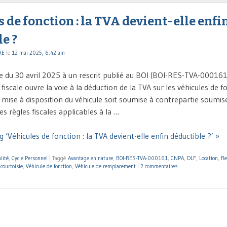
 de fonction : la TVA devient-elle enfi
e ?
RE
le
12 mai 2025, 6:42 am
 du 30 avril 2025 à un rescrit publié au BOI (BOI-RES-TVA-000161
 fiscale ouvre la voie à la déduction de la TVA sur les véhicules de f
 mise à disposition du véhicule soit soumise à contrepartie soumis
es règles fiscales applicables à la …
 ‘Véhicules de fonction : la TVA devient-elle enfin déductible ?’ »
lité
,
Cycle Personnel
|
Taggé
Avantage en nature
,
BOI-RES-TVA-000161
,
CNPA
,
DLF
,
Location
,
Re
courtoisie
,
Véhicule de fonction
,
Véhicule de remplacement
|
2 commentaires