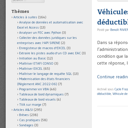
Véhicules
Thèmes
Articles à suites
(164)
déductibl
Analyse de données et automatisation avec
Excel et Access
(13)
Posté par
Benoît RIVIE
Analyser un FEC avec Python
(3)
Collecter des données juridiques sur les
Dans sa réponse
entreprises avec l'API SIRENE
(2)
Enregistreur de macros d'EXCEL
(3)
l’administration
Extraire les pistes audio d'un CD avec EAC
(3)
condition que la
Initiation au Basic
(12)
cette réponse, l
Maîtriser ETAFI CONSO
(3)
Maîtriser EXCEL
(65)
Maîtriser le langage de requête SQL
(13)
Continue reading
Modernisation des états financiers
(Règlement ANC 2022-06)
(7)
Programmer en VBA
(46)
Archivé sous
Cycle Fisca
déductible
,
Véhicule de 
Tableaux de bord dynamiques
(7)
Tableaux de bord visuels
(4)
TVA sur marge
(7)
Articles A&SI
(295)
Brèves
(238)
Cas pratiques
(58)
Sondages
(3)