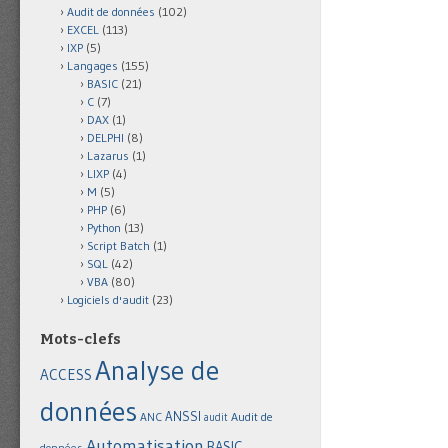
Audit de données
(102)
EXCEL
(113)
IXP
(5)
Langages
(155)
BASIC
(21)
C
(7)
DAX
(1)
DELPHI
(8)
Lazarus
(1)
LIXP
(4)
M
(5)
PHP
(6)
Python
(13)
Script Batch
(1)
SQL
(42)
VBA
(80)
Logiciels d'audit
(23)
Mots-clefs
Analyse de
ACCESS
données
ANSSI
Audit de
ANC
audit
Automatisation
BASIC
données