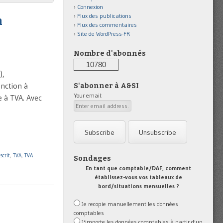
Connexion
Flux des publications
n
Flux des commentaires
Site de WordPress-FR
Nombre d'abonnés
10780
),
onction à
S'abonner à A&SI
Your email:
e à TVA. Avec
scrit
,
TVA
,
TVA
Sondages
En tant que comptable/DAF, comment
établissez-vous vos tableaux de
bord/situations mensuelles ?
Je recopie manuellement les données
comptables
J'importe les données comptables à partir d'un