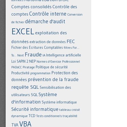
Comptes consolidés
Contrôle des
Contrôle interne
comptes
Conversion
démarche d'audit
de fichier
EXCEL
exploitation des
FEC
données
extraction de données
Fichier des Ecritures Comptables
filtres
For...
Fraude
Intelligence artificielle
IA
To... Next
NEP
Loi SAPIN 2
Normes d'Exercice Professionnel
Politique de sécurité
Piratage
PADoCC
Protection des
Productivité
programmation
prévention de la fraude
données
requête SQL
Sensibilisation des
Système
utilisateurs
SQL
d'information
Système informatique
Sécurité informatique
tableau croisé
TCD
dynamique
Tests conditionnels
traçabilité
VBA
TVA