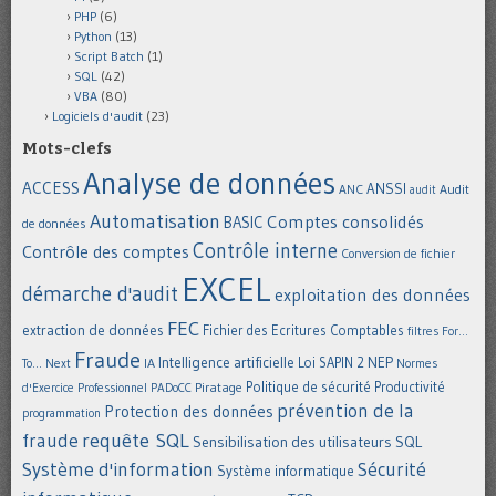
PHP
(6)
Python
(13)
Script Batch
(1)
SQL
(42)
VBA
(80)
Logiciels d'audit
(23)
Mots-clefs
Analyse de données
ACCESS
ANSSI
Audit
ANC
audit
Automatisation
Comptes consolidés
BASIC
de données
Contrôle interne
Contrôle des comptes
Conversion de fichier
EXCEL
démarche d'audit
exploitation des données
FEC
extraction de données
Fichier des Ecritures Comptables
filtres
For...
Fraude
Intelligence artificielle
NEP
IA
Loi SAPIN 2
To... Next
Normes
Politique de sécurité
Piratage
Productivité
d'Exercice Professionnel
PADoCC
prévention de la
Protection des données
programmation
requête SQL
fraude
Sensibilisation des utilisateurs
SQL
Système d'information
Sécurité
Système informatique