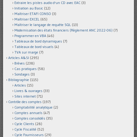
Extraire les pistes audio d'un CD avec EAC
(3)
Initiation au Basic
(12)
Maîtriser ETAFI CONSO
(3)
Maîtriser EXCEL
(65)
Maîtriser le langage de requête SQL
(13)
Modernisation des états financiers (Règlement ANC 2022-06)
(7)
Programmer en VBA
(46)
Tableaux de bord dynamiques
(7)
Tableaux de bord visuels
(4)
TVA sur marge
(7)
Articles A&SI
(295)
Brèves
(238)
Cas pratiques
(58)
Sondages
(3)
Bibliographie
(115)
Articles
(15)
Livres & ouvrages
(33)
Sites internet
(71)
Contrôle des comptes
(197)
Comptabilité analytique
(2)
Comptes annuels
(47)
Comptes consolidés
(35)
Cycle Clients
(28)
Cycle Fiscalité
(52)
Cycle Fournisseurs
(29)