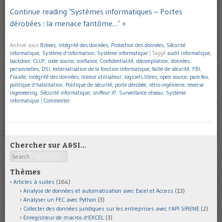
Continue reading ‘Systèmes informatiques – Portes
dérobées : la menace fantôme…’ »
Archivé sous
Brèves
,
Intégrité des données
,
Protection des données
,
Sécurité
informatique
,
Système d'information
,
Système informatique
|
Taggé
audit informatique
,
backdoor
,
CLUF
,
code source
,
confiance
,
Confidentialité
,
décompilation
,
données
personnelles
,
DSI
,
externalisation de la fonction informatique
,
faille de sécurité
,
FBI
,
Fraude
,
intégrité des données
,
licence utilisateur
,
logiciels libres
,
open source
,
pare-feu
,
politique d'habilitation
,
Politique de sécurité
,
porte dérobée
,
rétro-ingénierie
,
reverse
ingeneering
,
Sécurité informatique
,
sniffeur IP
,
Surveillance réseau
,
Système
informatique
|
Commenter
Chercher sur A&SI…
Search
Thèmes
Articles à suites
(164)
Analyse de données et automatisation avec Excel et Access
(13)
Analyser un FEC avec Python
(3)
Collecter des données juridiques sur les entreprises avec l'API SIRENE
(2)
Enregistreur de macros d'EXCEL
(3)