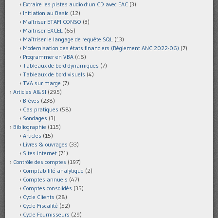
Extraire les pistes audio d'un CD avec EAC
(3)
Initiation au Basic
(12)
Maîtriser ETAFI CONSO
(3)
Maîtriser EXCEL
(65)
Maîtriser le langage de requête SQL
(13)
Modernisation des états financiers (Règlement ANC 2022-06)
(7)
Programmer en VBA
(46)
Tableaux de bord dynamiques
(7)
Tableaux de bord visuels
(4)
TVA sur marge
(7)
Articles A&SI
(295)
Brèves
(238)
Cas pratiques
(58)
Sondages
(3)
Bibliographie
(115)
Articles
(15)
Livres & ouvrages
(33)
Sites internet
(71)
Contrôle des comptes
(197)
Comptabilité analytique
(2)
Comptes annuels
(47)
Comptes consolidés
(35)
Cycle Clients
(28)
Cycle Fiscalité
(52)
Cycle Fournisseurs
(29)