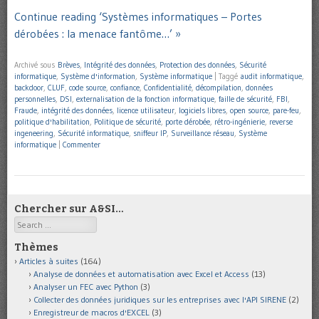
Continue reading ‘Systèmes informatiques – Portes
dérobées : la menace fantôme…’ »
Archivé sous
Brèves
,
Intégrité des données
,
Protection des données
,
Sécurité
informatique
,
Système d'information
,
Système informatique
|
Taggé
audit informatique
,
backdoor
,
CLUF
,
code source
,
confiance
,
Confidentialité
,
décompilation
,
données
personnelles
,
DSI
,
externalisation de la fonction informatique
,
faille de sécurité
,
FBI
,
Fraude
,
intégrité des données
,
licence utilisateur
,
logiciels libres
,
open source
,
pare-feu
,
politique d'habilitation
,
Politique de sécurité
,
porte dérobée
,
rétro-ingénierie
,
reverse
ingeneering
,
Sécurité informatique
,
sniffeur IP
,
Surveillance réseau
,
Système
informatique
|
Commenter
Chercher sur A&SI…
Search
Thèmes
Articles à suites
(164)
Analyse de données et automatisation avec Excel et Access
(13)
Analyser un FEC avec Python
(3)
Collecter des données juridiques sur les entreprises avec l'API SIRENE
(2)
Enregistreur de macros d'EXCEL
(3)