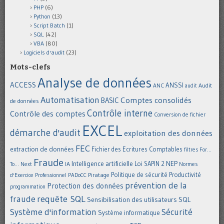
PHP
(6)
Python
(13)
Script Batch
(1)
SQL
(42)
VBA
(80)
Logiciels d'audit
(23)
Mots-clefs
Analyse de données
ACCESS
ANSSI
Audit
ANC
audit
Automatisation
Comptes consolidés
BASIC
de données
Contrôle interne
Contrôle des comptes
Conversion de fichier
EXCEL
démarche d'audit
exploitation des données
FEC
extraction de données
Fichier des Ecritures Comptables
filtres
For...
Fraude
Intelligence artificielle
NEP
IA
Loi SAPIN 2
To... Next
Normes
Politique de sécurité
Piratage
Productivité
d'Exercice Professionnel
PADoCC
prévention de la
Protection des données
programmation
requête SQL
fraude
Sensibilisation des utilisateurs
SQL
Système d'information
Sécurité
Système informatique