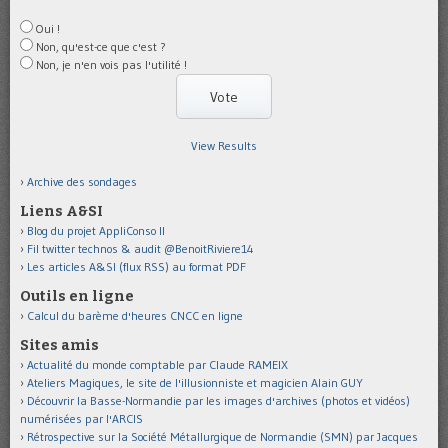
Oui !
Non, qu'est-ce que c'est ?
Non, je n'en vois pas l'utilité !
View Results
Archive des sondages
Liens A&SI
Blog du projet AppliConso II
Fil twitter technos & audit @BenoitRiviere14
Les articles A&SI (flux RSS) au format PDF
Outils en ligne
Calcul du barème d'heures CNCC en ligne
Sites amis
Actualité du monde comptable par Claude RAMEIX
Ateliers Magiques, le site de l'illusionniste et magicien Alain GUY
Découvrir la Basse-Normandie par les images d'archives (photos et vidéos)
numérisées par l'ARCIS
Rétrospective sur la Société Métallurgique de Normandie (SMN) par Jacques