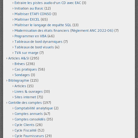
Extraire les pistes audio d'un CD avec EAC
(3)
Initiation au Basic
(12)
Maîtriser ETAFI CONSO
(3)
Maîtriser EXCEL
(65)
Maîtriser le langage de requête SQL
(13)
Modernisation des états financiers (Règlement ANC 2022-06)
(7)
Programmer en VBA
(46)
Tableaux de bord dynamiques
(7)
Tableaux de bord visuels
(4)
TVA sur marge
(7)
Articles A&SI
(295)
Brèves
(238)
Cas pratiques
(58)
Sondages
(3)
Bibliographie
(115)
Articles
(15)
Livres & ouvrages
(33)
Sites internet
(71)
Contrôle des comptes
(197)
Comptabilité analytique
(2)
Comptes annuels
(47)
Comptes consolidés
(35)
Cycle Clients
(28)
Cycle Fiscalité
(52)
Cycle Fournisseurs
(29)