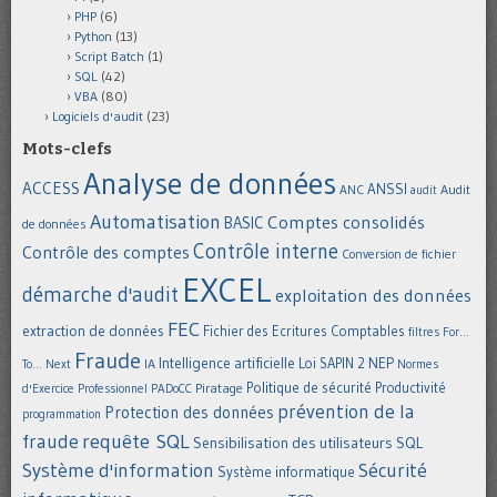
PHP
(6)
Python
(13)
Script Batch
(1)
SQL
(42)
VBA
(80)
Logiciels d'audit
(23)
Mots-clefs
Analyse de données
ACCESS
ANSSI
Audit
ANC
audit
Automatisation
Comptes consolidés
BASIC
de données
Contrôle interne
Contrôle des comptes
Conversion de fichier
EXCEL
démarche d'audit
exploitation des données
FEC
extraction de données
Fichier des Ecritures Comptables
filtres
For...
Fraude
Intelligence artificielle
NEP
IA
Loi SAPIN 2
To... Next
Normes
Politique de sécurité
Piratage
Productivité
d'Exercice Professionnel
PADoCC
prévention de la
Protection des données
programmation
requête SQL
fraude
Sensibilisation des utilisateurs
SQL
Système d'information
Sécurité
Système informatique