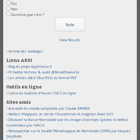
Oui
Non
Qu'est-ce que c'est ?
View Results
Archive des sondages
Liens A&SI
Blog du projet AppliConso II
Fil twitter technos & audit @BenoitRiviere14
Les articles A&SI (flux RSS) au format PDF
Outils en ligne
Calcul du barème d'heures CNCC en ligne
Sites amis
Actualité du monde comptable par Claude RAMEIX
Ateliers Magiques, le site de l'illusionniste et magicien Alain GUY
Découvrir la Basse-Normandie par les images d'archives (photos et vidéos)
numérisées par l'ARCIS
Rétrospective sur la Société Métallurgique de Normandie (SMN) par Jacques
DAUPHIN