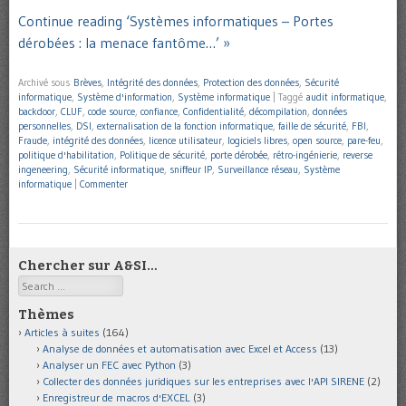
Continue reading ‘Systèmes informatiques – Portes
dérobées : la menace fantôme…’ »
Archivé sous
Brèves
,
Intégrité des données
,
Protection des données
,
Sécurité
informatique
,
Système d'information
,
Système informatique
|
Taggé
audit informatique
,
backdoor
,
CLUF
,
code source
,
confiance
,
Confidentialité
,
décompilation
,
données
personnelles
,
DSI
,
externalisation de la fonction informatique
,
faille de sécurité
,
FBI
,
Fraude
,
intégrité des données
,
licence utilisateur
,
logiciels libres
,
open source
,
pare-feu
,
politique d'habilitation
,
Politique de sécurité
,
porte dérobée
,
rétro-ingénierie
,
reverse
ingeneering
,
Sécurité informatique
,
sniffeur IP
,
Surveillance réseau
,
Système
informatique
|
Commenter
Chercher sur A&SI…
Search
Thèmes
Articles à suites
(164)
Analyse de données et automatisation avec Excel et Access
(13)
Analyser un FEC avec Python
(3)
Collecter des données juridiques sur les entreprises avec l'API SIRENE
(2)
Enregistreur de macros d'EXCEL
(3)