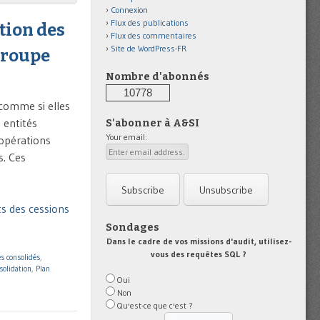
Connexion
Flux des publications
tion des
Flux des commentaires
Site de WordPress-FR
groupe
Nombre d'abonnés
10778
comme si elles
e entités
S'abonner à A&SI
Your email:
 opérations
s. Ces
ts des cessions
Sondages
Dans le cadre de vos missions d'audit, utilisez-
vous des requêtes SQL ?
s consolidés
,
solidation
,
Plan
Oui
Non
Qu'est-ce que c'est ?