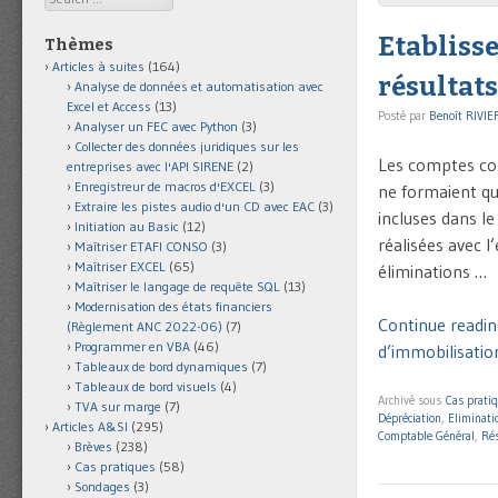
Etablisse
Thèmes
Articles à suites
(164)
résultat
Analyse de données et automatisation avec
Excel et Access
(13)
Posté par
Benoît RIVIE
Analyser un FEC avec Python
(3)
Collecter des données juridiques sur les
Les comptes co
entreprises avec l'API SIRENE
(2)
Enregistreur de macros d'EXCEL
(3)
ne formaient qu’
Extraire les pistes audio d'un CD avec EAC
(3)
incluses dans le
Initiation au Basic
(12)
réalisées avec l
Maîtriser ETAFI CONSO
(3)
Maîtriser EXCEL
(65)
éliminations …
Maîtriser le langage de requête SQL
(13)
Modernisation des états financiers
Continue readin
(Règlement ANC 2022-06)
(7)
Programmer en VBA
(46)
d’immobilisatio
Tableaux de bord dynamiques
(7)
Tableaux de bord visuels
(4)
Archivé sous
Cas prati
TVA sur marge
(7)
Dépréciation
,
Eliminati
Articles A&SI
(295)
Comptable Général
,
Rés
Brèves
(238)
Cas pratiques
(58)
Sondages
(3)