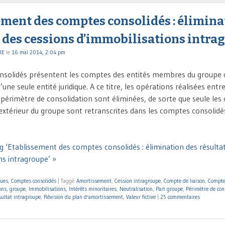
ment des comptes consolidés : élimina
s des cessions d’immobilisations intra
RE
le
16 mai 2014, 2:04 pm
nsolidés présentent les comptes des entités membres du groupe 
une seule entité juridique. A ce titre, les opérations réalisées entr
 périmètre de consolidation sont éliminées, de sorte que seule les
’extérieur du groupe sont retranscrites dans les comptes consolidé
g ‘Etablissement des comptes consolidés : élimination des résulta
ns intragroupe’ »
ques
,
Comptes consolidés
|
Taggé
Amortissement
,
Cession intragroupe
,
Compte de liaison
,
Compte
ons
,
groupe
,
Immobilisations
,
Intérêts minoritaires
,
Neutralisation
,
Part groupe
,
Périmètre de con
ultat intragroupe
,
Révision du plan d'amortissement
,
Valeur fictive
|
25 commentaires