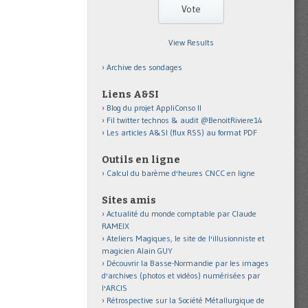
View Results
Archive des sondages
Liens A&SI
Blog du projet AppliConso II
Fil twitter technos & audit @BenoitRiviere14
Les articles A&SI (flux RSS) au format PDF
Outils en ligne
Calcul du barème d'heures CNCC en ligne
Sites amis
Actualité du monde comptable par Claude
RAMEIX
Ateliers Magiques, le site de l'illusionniste et
magicien Alain GUY
Découvrir la Basse-Normandie par les images
d'archives (photos et vidéos) numérisées par
l'ARCIS
Rétrospective sur la Société Métallurgique de