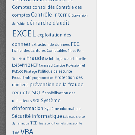
Comptes consolidés
Contrôle des
Contrôle interne
comptes
Conversion
démarche d'audit
de fichier
EXCEL
exploitation des
FEC
données
extraction de données
Fichier des Ecritures Comptables
filtres
For...
Fraude
Intelligence artificielle
IA
To... Next
NEP
Loi SAPIN 2
Normes d'Exercice Professionnel
Politique de sécurité
Piratage
PADoCC
Protection des
Productivité
programmation
prévention de la fraude
données
requête SQL
Sensibilisation des
Système
utilisateurs
SQL
d'information
Système informatique
Sécurité informatique
tableau croisé
TCD
dynamique
Tests conditionnels
traçabilité
VBA
TVA