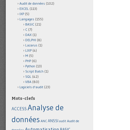
Audit de données
(102)
EXCEL
(113)
IXP
(5)
Langages
(155)
BASIC
(21)
C
(7)
DAX
(1)
DELPHI
(8)
Lazarus
(1)
LIXP
(4)
M
(5)
PHP
(6)
Python
(13)
Script Batch
(1)
SQL
(42)
VBA
(80)
Logiciels d'audit
(23)
Mots-clefs
Analyse de
ACCESS
données
ANSSI
Audit de
ANC
audit
Automatisation
BASIC
données