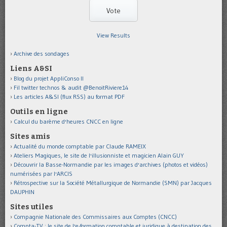
View Results
Archive des sondages
Liens A&SI
Blog du projet AppliConso II
Fil twitter technos & audit @BenoitRiviere14
Les articles A&SI (flux RSS) au format PDF
Outils en ligne
Calcul du barème d'heures CNCC en ligne
Sites amis
Actualité du monde comptable par Claude RAMEIX
Ateliers Magiques, le site de l'illusionniste et magicien Alain GUY
Découvrir la Basse-Normandie par les images d'archives (photos et vidéos)
numérisées par l'ARCIS
Rétrospective sur la Société Métallurgique de Normandie (SMN) par Jacques
DAUPHIN
Sites utiles
Compagnie Nationale des Commissaires aux Comptes (CNCC)
Compta-TV : le site de l'e-formation comptable et juridique à destination des