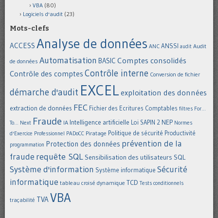
VBA
(80)
Logiciels d'audit
(23)
Mots-clefs
Analyse de données
ACCESS
ANSSI
Audit
ANC
audit
Automatisation
Comptes consolidés
BASIC
de données
Contrôle interne
Contrôle des comptes
Conversion de fichier
EXCEL
démarche d'audit
exploitation des données
FEC
extraction de données
Fichier des Ecritures Comptables
filtres
For...
Fraude
Intelligence artificielle
NEP
IA
Loi SAPIN 2
To... Next
Normes
Politique de sécurité
Piratage
Productivité
d'Exercice Professionnel
PADoCC
prévention de la
Protection des données
programmation
requête SQL
fraude
Sensibilisation des utilisateurs
SQL
Système d'information
Sécurité
Système informatique
informatique
TCD
tableau croisé dynamique
Tests conditionnels
VBA
TVA
traçabilité