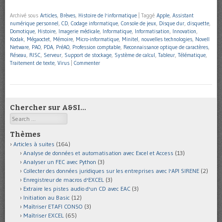
Archivé sous
Articles
,
Brèves
,
Histoire de l'informatique
|
Taggé
Apple
,
Assistant
numérique personnel
,
CD
,
Codage informatique
,
Console de jeux
,
Disque dur
,
disquette
,
Domotique
,
Histoire
,
Imagerie médicale
,
Informatique
,
Informatisation
,
Innovation
,
Kodak
,
Mégaoctet
,
Mémoire
,
Micro-informatique
,
Minitel
,
nouvelles technologies
,
Novell
Netware
,
PAO
,
PDA
,
PréAO
,
Profession comptable
,
Reconnaissance optique de caractères
,
Réseau
,
RISC
,
Serveur
,
Support de stockage
,
Système de calcul
,
Tableur
,
Télématique
,
Traitement de texte
,
Virus
|
Commenter
Chercher sur A&SI…
Search
Thèmes
Articles à suites
(164)
Analyse de données et automatisation avec Excel et Access
(13)
Analyser un FEC avec Python
(3)
Collecter des données juridiques sur les entreprises avec l'API SIRENE
(2)
Enregistreur de macros d'EXCEL
(3)
Extraire les pistes audio d'un CD avec EAC
(3)
Initiation au Basic
(12)
Maîtriser ETAFI CONSO
(3)
Maîtriser EXCEL
(65)