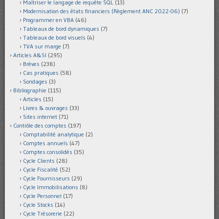
Maîtriser le langage de requête SQL
(13)
Modernisation des états financiers (Règlement ANC 2022-06)
(7)
Programmer en VBA
(46)
Tableaux de bord dynamiques
(7)
Tableaux de bord visuels
(4)
TVA sur marge
(7)
Articles A&SI
(295)
Brèves
(238)
Cas pratiques
(58)
Sondages
(3)
Bibliographie
(115)
Articles
(15)
Livres & ouvrages
(33)
Sites internet
(71)
Contrôle des comptes
(197)
Comptabilité analytique
(2)
Comptes annuels
(47)
Comptes consolidés
(35)
Cycle Clients
(28)
Cycle Fiscalité
(52)
Cycle Fournisseurs
(29)
Cycle Immobilisations
(8)
Cycle Personnel
(17)
Cycle Stocks
(14)
Cycle Trésorerie
(22)