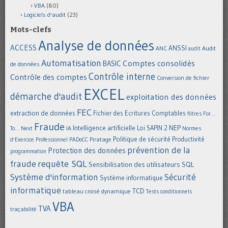
VBA
(80)
Logiciels d'audit
(23)
Mots-clefs
Analyse de données
ACCESS
ANSSI
Audit
ANC
audit
Automatisation
Comptes consolidés
BASIC
de données
Contrôle interne
Contrôle des comptes
Conversion de fichier
EXCEL
démarche d'audit
exploitation des données
FEC
extraction de données
Fichier des Ecritures Comptables
filtres
For...
Fraude
Intelligence artificielle
NEP
IA
Loi SAPIN 2
To... Next
Normes
Politique de sécurité
Piratage
Productivité
d'Exercice Professionnel
PADoCC
prévention de la
Protection des données
programmation
requête SQL
fraude
Sensibilisation des utilisateurs
SQL
Système d'information
Sécurité
Système informatique
informatique
TCD
tableau croisé dynamique
Tests conditionnels
VBA
TVA
traçabilité