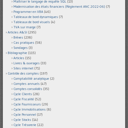
Maîtriser le langage de requête SQL
(13)
Modernisation des états financiers (Règlement ANC 2022-06)
(7)
Programmer en VBA
(46)
Tableaux de bord dynamiques
(7)
Tableaux de bord visuels
(4)
TVA sur marge
(7)
Articles A&SI
(295)
Brèves
(238)
Cas pratiques
(58)
Sondages
(3)
Bibliographie
(115)
Articles
(15)
Livres & ouvrages
(33)
Sites internet
(71)
Contrôle des comptes
(197)
Comptabilité analytique
(2)
Comptes annuels
(47)
Comptes consolidés
(35)
Cycle Clients
(28)
Cycle Fiscalité
(52)
Cycle Fournisseurs
(29)
Cycle Immobilisations
(8)
Cycle Personnel
(17)
Cycle Stocks
(14)
Cycle Trésorerie
(22)