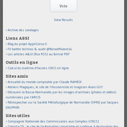
View Results
Archive des sondages
Liens A&SI
Blog du projet AppliConso II
Fil twitter technos & audit @BenoitRiviere14
Les articles A&SI (flux RSS) au format PDF
Outils en ligne
Calcul du barème d'heures CNCC en ligne
Sites amis
Actualité du monde comptable par Claude RAMEIX
Ateliers Magiques, le site de l'illusionniste et magicien Alain GUY
Découvrir la Basse-Normandie par les images d'archives (photos et vidéos)
numérisées par l'ARCIS
Rétrospective sur la Société Métallurgique de Normandie (SMN) par Jacques
DAUPHIN
Sites utiles
Compagnie Nationale des Commissaires aux Comptes (CNCC)
Compta-TV : le site de l'e-formation comptable et juridique à destination des