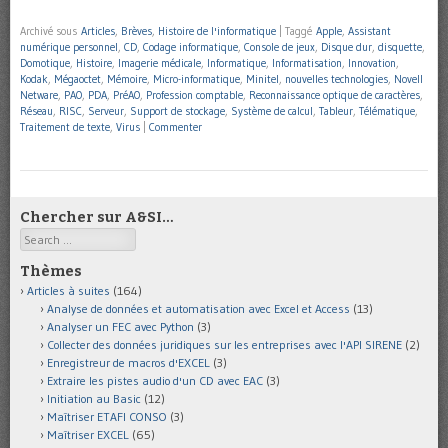
Archivé sous
Articles
,
Brèves
,
Histoire de l'informatique
|
Taggé
Apple
,
Assistant
numérique personnel
,
CD
,
Codage informatique
,
Console de jeux
,
Disque dur
,
disquette
,
Domotique
,
Histoire
,
Imagerie médicale
,
Informatique
,
Informatisation
,
Innovation
,
Kodak
,
Mégaoctet
,
Mémoire
,
Micro-informatique
,
Minitel
,
nouvelles technologies
,
Novell
Netware
,
PAO
,
PDA
,
PréAO
,
Profession comptable
,
Reconnaissance optique de caractères
,
Réseau
,
RISC
,
Serveur
,
Support de stockage
,
Système de calcul
,
Tableur
,
Télématique
,
Traitement de texte
,
Virus
|
Commenter
Chercher sur A&SI…
Search
Thèmes
Articles à suites
(164)
Analyse de données et automatisation avec Excel et Access
(13)
Analyser un FEC avec Python
(3)
Collecter des données juridiques sur les entreprises avec l'API SIRENE
(2)
Enregistreur de macros d'EXCEL
(3)
Extraire les pistes audio d'un CD avec EAC
(3)
Initiation au Basic
(12)
Maîtriser ETAFI CONSO
(3)
Maîtriser EXCEL
(65)