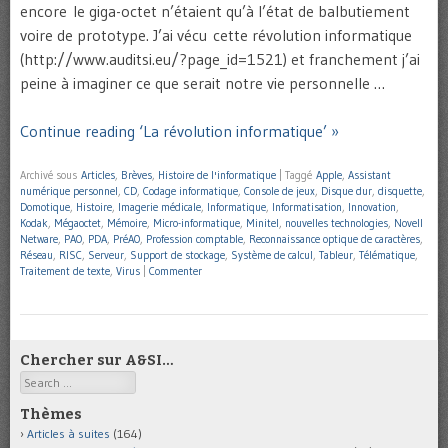
encore le giga-octet n’étaient qu’à l’état de balbutiement
voire de prototype. J’ai vécu cette révolution informatique
(http://www.auditsi.eu/?page_id=1521) et franchement j’ai
peine à imaginer ce que serait notre vie personnelle …
Continue reading ‘La révolution informatique’ »
Archivé sous
Articles
,
Brèves
,
Histoire de l'informatique
|
Taggé
Apple
,
Assistant
numérique personnel
,
CD
,
Codage informatique
,
Console de jeux
,
Disque dur
,
disquette
,
Domotique
,
Histoire
,
Imagerie médicale
,
Informatique
,
Informatisation
,
Innovation
,
Kodak
,
Mégaoctet
,
Mémoire
,
Micro-informatique
,
Minitel
,
nouvelles technologies
,
Novell
Netware
,
PAO
,
PDA
,
PréAO
,
Profession comptable
,
Reconnaissance optique de caractères
,
Réseau
,
RISC
,
Serveur
,
Support de stockage
,
Système de calcul
,
Tableur
,
Télématique
,
Traitement de texte
,
Virus
|
Commenter
Chercher sur A&SI…
Search
Thèmes
Articles à suites
(164)