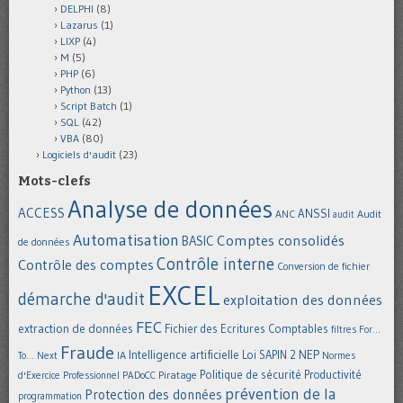
DELPHI
(8)
Lazarus
(1)
LIXP
(4)
M
(5)
PHP
(6)
Python
(13)
Script Batch
(1)
SQL
(42)
VBA
(80)
Logiciels d'audit
(23)
Mots-clefs
Analyse de données
ACCESS
ANSSI
Audit
ANC
audit
Automatisation
Comptes consolidés
BASIC
de données
Contrôle interne
Contrôle des comptes
Conversion de fichier
EXCEL
démarche d'audit
exploitation des données
FEC
extraction de données
Fichier des Ecritures Comptables
filtres
For...
Fraude
Intelligence artificielle
NEP
IA
Loi SAPIN 2
To... Next
Normes
Politique de sécurité
Piratage
Productivité
d'Exercice Professionnel
PADoCC
prévention de la
Protection des données
programmation