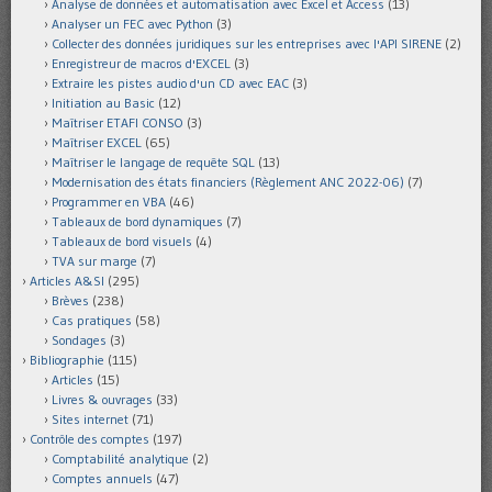
Analyse de données et automatisation avec Excel et Access
(13)
Analyser un FEC avec Python
(3)
Collecter des données juridiques sur les entreprises avec l'API SIRENE
(2)
Enregistreur de macros d'EXCEL
(3)
Extraire les pistes audio d'un CD avec EAC
(3)
Initiation au Basic
(12)
Maîtriser ETAFI CONSO
(3)
Maîtriser EXCEL
(65)
Maîtriser le langage de requête SQL
(13)
Modernisation des états financiers (Règlement ANC 2022-06)
(7)
Programmer en VBA
(46)
Tableaux de bord dynamiques
(7)
Tableaux de bord visuels
(4)
TVA sur marge
(7)
Articles A&SI
(295)
Brèves
(238)
Cas pratiques
(58)
Sondages
(3)
Bibliographie
(115)
Articles
(15)
Livres & ouvrages
(33)
Sites internet
(71)
Contrôle des comptes
(197)
Comptabilité analytique
(2)
Comptes annuels
(47)