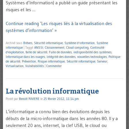
Systèmes d’Information) a publié un guide présentant les
risques et les …
Continue reading ‘Les risques liés à la virtualisation des
systèmes d’information’ »
Archivé sous
Brèves
,
Sécurité informatique
,
Système d'information
,
Système
informatique
|
Taggé
ANSSI
,
Cloisonnement
,
Cloud computing
,
Continuité
d'exploitation
,
faille de sécurité
,
Fuite de données
,
indisponibilité des systèmes
,
Informatique dans les nuages
,
intégrité des données
,
nouvelles technologies
,
Politique
de sécurité
,
Prévention
,
Risque informatique
,
Sécurité informatique
,
Serveur
,
Virtualisation
,
Vulnérabilités
|
Commenter
La révolution informatique
Posté par
Benoît RIVIERE
le
25 février 2012, 11:14 pm
L’informatique a connu bien des évolutions depuis les
débuts de la micro-informatique dans les années 80. Il y a
seulement 20 ans, internet, la clef USB, le cloud ou