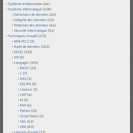
Système d'information
(44)
Système informatique
(128)
Extractions de données
(43)
Intégrité des données
(20)
Protection des données
(44)
Sécurité informatique
(52)
Techniques d'audit
(271)
ANA-FEC2
(3)
Audit de données
(102)
EXCEL
(113)
IXP
(5)
Langages
(155)
BASIC
(21)
C
(7)
DAX
(1)
DELPHI
(8)
Lazarus
(1)
LIXP
(4)
M
(5)
PHP
(6)
Python
(13)
Script Batch
(1)
SQL
(42)
VBA
(80)
Logiciels d'audit
(23)