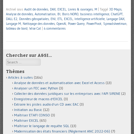
Archivé sous
Audit de données
,
DAX
,
EXCEL
,
Livres & ouvrages
,
M
|
Taggé
3D Maps
,
Analyse de données
,
Automatisation
,
BI
,
Boris NORO
,
business intelligence
,
ChatGPT
,
DALL E2
,
Données géospatiales
,
ENI
,
ETL
,
EXCEL
,
Intelligence artificielle
,
Langage DAX
,
Langage M
,
Nettoyage des données
,
OpenAI
,
Power Query
,
PowerPivot
,
Spreadsheetman
,
tableau de bord
,
Wise Cat
|
4 commentaires
Chercher sur A&SI…
Search
Thèmes
Articles à suites
(164)
Analyse de données et automatisation avec Excel et Access
(13)
Analyser un FEC avec Python
(3)
Collecter des données juridiques sur les entreprises avec l'API SIRENE
(2)
Enregistreur de macros d'EXCEL
(3)
Extraire les pistes audio d'un CD avec EAC
(3)
Initiation au Basic
(12)
Maîtriser ETAFI CONSO
(3)
Maîtriser EXCEL
(65)
Maîtriser le langage de requête SQL
(13)
Modernisation des états financiers (Règlement ANC 2022-06)
(7)