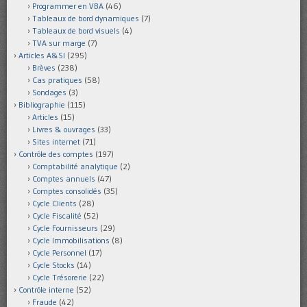
Programmer en VBA
(46)
Tableaux de bord dynamiques
(7)
Tableaux de bord visuels
(4)
TVA sur marge
(7)
Articles A&SI
(295)
Brèves
(238)
Cas pratiques
(58)
Sondages
(3)
Bibliographie
(115)
Articles
(15)
Livres & ouvrages
(33)
Sites internet
(71)
Contrôle des comptes
(197)
Comptabilité analytique
(2)
Comptes annuels
(47)
Comptes consolidés
(35)
Cycle Clients
(28)
Cycle Fiscalité
(52)
Cycle Fournisseurs
(29)
Cycle Immobilisations
(8)
Cycle Personnel
(17)
Cycle Stocks
(14)
Cycle Trésorerie
(22)
Contrôle interne
(52)
Fraude
(42)