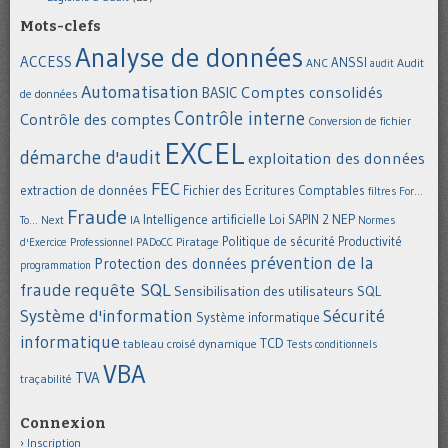
Mots-clefs
Analyse de données
ACCESS
ANSSI
Audit
ANC
audit
Automatisation
Comptes consolidés
BASIC
de données
Contrôle interne
Contrôle des comptes
Conversion de fichier
EXCEL
démarche d'audit
exploitation des données
FEC
extraction de données
Fichier des Ecritures Comptables
filtres
For...
Fraude
Intelligence artificielle
NEP
IA
Loi SAPIN 2
To... Next
Normes
Politique de sécurité
Piratage
Productivité
d'Exercice Professionnel
PADoCC
prévention de la
Protection des données
programmation
requête SQL
fraude
Sensibilisation des utilisateurs
SQL
Système d'information
Sécurité
Système informatique
informatique
TCD
tableau croisé dynamique
Tests conditionnels
VBA
TVA
traçabilité
Connexion
Inscription