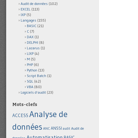
Audit de données
(102)
EXCEL
(113)
IXP
(5)
Langages
(155)
BASIC
(21)
C
(7)
DAX
(1)
DELPHI
(8)
Lazarus
(1)
LIXP
(4)
M
(5)
PHP
(6)
Python
(13)
Script Batch
(1)
SQL
(42)
VBA
(80)
Logiciels d'audit
(23)
Mots-clefs
Analyse de
ACCESS
données
ANSSI
Audit de
ANC
audit
Automatisation
BASIC
données