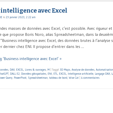
intelligence avec Excel
RE
le
23 janvier 2023, 2:22 am
ndes masses de données avec Excel, c’est possible. Avec rigueur e
 ce que propose Boris Noro, alias Spreadsheetman, dans la deuxièm
 “Business intelligence avec Excel, des données brutes à l’analyse 
er dernier chez ENI. Il propose d’entrer dans les …
 ‘Business intelligence avec Excel’ »
données
,
DAX
,
EXCEL
,
Livres & ouvrages
,
M
|
Taggé
3D Maps
,
Analyse de données
,
Automatisatio
ChatGPT
,
DALL E2
,
Données géospatiales
,
ENI
,
ETL
,
EXCEL
,
Intelligence artificielle
,
Langage DAX
,
L
ower Query
,
PowerPivot
,
Spreadsheetman
,
tableau de bord
,
Wise Cat
|
4 commentaires