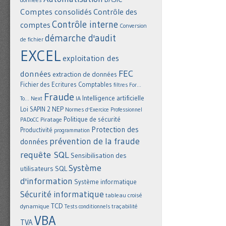
Comptes consolidés
Contrôle des
Contrôle interne
comptes
Conversion
démarche d'audit
de fichier
EXCEL
exploitation des
FEC
données
extraction de données
Fichier des Ecritures Comptables
filtres
For...
Fraude
Intelligence artificielle
IA
To... Next
NEP
Loi SAPIN 2
Normes d'Exercice Professionnel
Politique de sécurité
Piratage
PADoCC
Protection des
Productivité
programmation
prévention de la fraude
données
requête SQL
Sensibilisation des
Système
utilisateurs
SQL
d'information
Système informatique
Sécurité informatique
tableau croisé
TCD
dynamique
Tests conditionnels
traçabilité
VBA
TVA