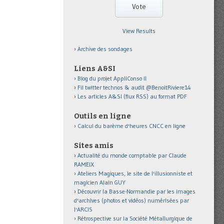
View Results
Archive des sondages
Liens A&SI
Blog du projet AppliConso II
Fil twitter technos & audit @BenoitRiviere14
Les articles A&SI (flux RSS) au format PDF
Outils en ligne
Calcul du barème d'heures CNCC en ligne
Sites amis
Actualité du monde comptable par Claude
RAMEIX
Ateliers Magiques, le site de l'illusionniste et
magicien Alain GUY
Découvrir la Basse-Normandie par les images
d'archives (photos et vidéos) numérisées par
l'ARCIS
Rétrospective sur la Société Métallurgique de