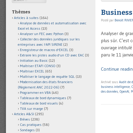
Business 
Thèmes
Articles à suites
(164)
Posté par
Benoît RIVIE
Analyse de données et automatisation avec
Excel et Access
(13)
Analyser de gra
Analyser un FEC avec Python
(3)
Collecter des données juridiques sur les
plus sûr. C’est
entreprises avec l'API SIRENE
(2)
ouvrage intitulé
Enregistreur de macros d'EXCEL
(3)
paru le 11 janvi
Extraire les pistes audio d'un CD avec EAC
(3)
Initiation au Basic
(12)
Maîtriser ETAFI CONSO
(3)
Continue reading
Maîtriser EXCEL
(65)
Maîtriser le langage de requête SQL
(13)
Modernisation des états financiers
Archivé sous
Audit de 
business intelligence
,
(Règlement ANC 2022-06)
(7)
des données
,
OpenAI
,
P
Programmer en VBA
(46)
Tableaux de bord dynamiques
(7)
Tableaux de bord visuels
(4)
TVA sur marge
(7)
Articles A&SI
(295)
Brèves
(238)
Cas pratiques
(58)
Sondages
(3)