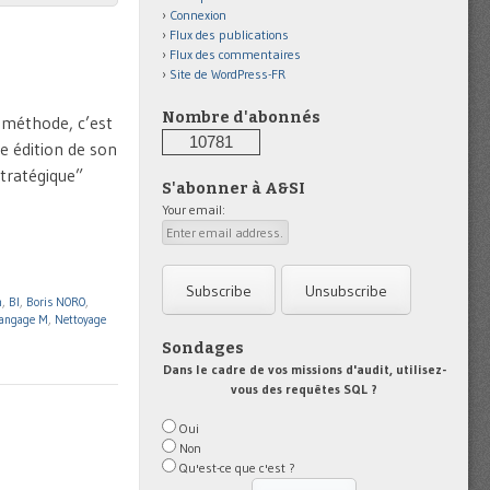
Connexion
Flux des publications
Flux des commentaires
Site de WordPress-FR
Nombre d'abonnés
t méthode, c’est
10781
e édition de son
stratégique”
S'abonner à A&SI
Your email:
n
,
BI
,
Boris NORO
,
angage M
,
Nettoyage
Sondages
Dans le cadre de vos missions d'audit, utilisez-
vous des requêtes SQL ?
Oui
Non
Qu'est-ce que c'est ?