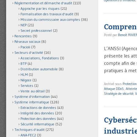
Réglementation et démarche d'audit
(113)
Approche par les risques
(21)
Formalisation des travaux d'audit
(9)
Mission du commissaire aux comptes
(38)
Comprend
NEP
(21)
Secret professionnel
(2)
Posté par
Benoît RIVIE
Rencontres
(9)
Réseaux sociaux
(8)
Pacioli
(7)
L’ANSSI (Agence
Secteurs d'activité
(16)
présente les att
Associations, Fondations
(3)
compte afin de 
BTP
(4)
Distribution automobile
(8)
pratiques à met
HLM
(1)
Négoce
(1)
Archivé sous
Protectio
Services
(1)
Attaque DDoS
,
Atteinte
Vente au détail
(3)
Stratégie de sécurité
,
V
Système d'information
(44)
Système informatique
(128)
Extractions de données
(43)
Intégrité des données
(20)
Cyberséc
Protection des données
(44)
Sécurité informatique
(52)
industrie
Techniques d'audit
(271)
ANA-FEC2
(3)