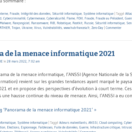
Au sommaire :
nterne
,
Fraude
,
Intégrité des données
,
Sécurité informatique
,
Système informatique
|
Taggé
Atta
d
,
Cybercriminalité
,
Cybermenace
,
Cybersécurité
,
Flame
,
FOVI
,
Fraude
,
Fraude au Président
,
Guer
Malware
,
Rançongiciel
,
Ransomware
,
RIB
,
Robotique
,
Rootkit
,
Russie
,
Sécurité informatique
,
Sens
ERTHIER
,
Trojan
,
Ukraine
,
Virus
,
Vulnérabilités
,
www.hub-franceia.fr
,
Zero-Day
|
Commenter
 de la menace informatique 2021
RE
le
28 mars 2022, 7:02 am
ma de la menace informatique, l’ANSSI (Agence Nationale de la S
rmation) revient sur les grandes tendances ayant marqué le paysa
21 et en propose des perspectives d’évolution à court terme. Ce
ns une hausse continue du niveau de menace. Ainsi, l’ANSSI a eu co
ng ‘Panorama de la menace informatique 2021’ »
informatique
,
Système informatique
|
Taggé
Acteurs malveillants
,
ANSSI
,
Cloud computing
,
Cyber
tion
,
Elections
,
Espionnage
,
Faiblesses
,
Fuite de données
,
Guerre
,
Infrastructure critique
,
Intrusi
Sabotage
,
Télétravail
,
Usages numériques
,
Vulnérabilités
|
Commenter