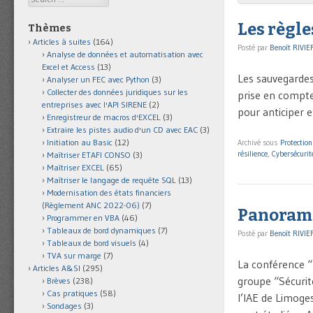
Les règle
Thèmes
Articles à suites
(164)
Posté par
Benoît RIVIE
Analyse de données et automatisation avec
Excel et Access
(13)
Les sauvegardes 
Analyser un FEC avec Python
(3)
Collecter des données juridiques sur les
prise en compte
entreprises avec l'API SIRENE
(2)
pour anticiper e
Enregistreur de macros d'EXCEL
(3)
Extraire les pistes audio d'un CD avec EAC
(3)
Initiation au Basic
(12)
Archivé sous
Protectio
résilience
,
Cybersécurit
Maîtriser ETAFI CONSO
(3)
Maîtriser EXCEL
(65)
Maîtriser le langage de requête SQL
(13)
Modernisation des états financiers
(Règlement ANC 2022-06)
(7)
Panorama
Programmer en VBA
(46)
Tableaux de bord dynamiques
(7)
Posté par
Benoît RIVIE
Tableaux de bord visuels
(4)
TVA sur marge
(7)
La conférence “
Articles A&SI
(295)
groupe “Sécurit
Brèves
(238)
Cas pratiques
(58)
l’IAE de Limoge
Sondages
(3)