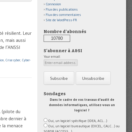
Connexion
Flux des publications
Flux des commentaires
Site de WordPress-FR
Nombre d'abonnés
 résilient. Leur
10780
n, mais aussi
 de l’ANSSI
S'abonner à A&SI
Your email:
ion
,
Crise cyber
,
Cyber-
Sondages
Dans le cadre de vos travaux d'audit de
données informatiques, utilisez-vous un
logiciel ?
(pilote du
mbre dernier à
Oui, un logiciel spécifique (IDEA, ACL...)
de la menace
Oui, un logiciel bureautique (EXCEL, CALC...) ou
SGBDR (ACCESS...)