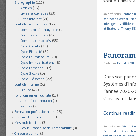
sont étudiées. 
Bibliographie
(115)
Articles
(15)
Livres & ouvrages
(33)
Archivé sous
Contrôle i
Sites internet
(71)
backdoor
,
Corée du Nor
Intelligence artificielle
,
Contrôle des comptes
(197)
utilisateurs
,
Thierry B
Comptabilité analytique
(2)
Comptes annuels
(47)
Comptes consolidés
(35)
Cycle Clients
(28)
Cycle Fiscalité
(52)
Panorama
Cycle Fournisseurs
(29)
Cycle Immobilisations
(8)
Posté par
Benoît RIVIE
Cycle Personnel
(17)
Cycle Stocks
(14)
Dans son panora
Cycle Trésorerie
(22)
Systèmes d’Info
Contrôle interne
(52)
Fraude
(42)
l’année 2020-20
Fonctionnement du site
(13)
s’inscrivent da
Appel à contribution
(1)
Pannes
(2)
Formation professionnelle
(26)
Continue readi
Histoire de l'informatique
(15)
Mes publications
(3)
Archivé sous
Sécurité 
Revue Française de Comptabilité
(3)
Démocratie
,
Destabilisa
On parle de moi
(5)
Opérations d'influence
,