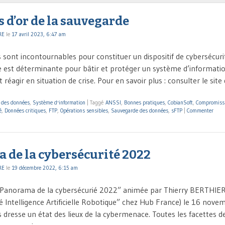
s d’or de la sauvegarde
RE
le
17 avril 2023, 6:47 am
sont incontournables pour constituer un dispositif de cybersécurité
 est déterminante pour bâtir et protéger un système d’informatio
t réagir en situation de crise. Pour en savoir plus : consulter le site
n des données
,
Système d'information
|
Taggé
ANSSI
,
Bonnes pratiques
,
CobianSoft
,
Compromiss
é
,
Données critiques
,
FTP
,
Opérations sensibles
,
Sauvegarde des données
,
sFTP
|
Commenter
 de la cybersécurité 2022
RE
le
19 décembre 2022, 6:15 am
Panorama de la cybersécurié 2022” animée par Thierry BERTHIER 
é Intelligence Artificielle Robotique” chez Hub France) le 16 nove
s dresse un état des lieux de la cybermenace. Toutes les facettes 