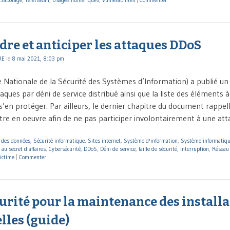
re et anticiper les attaques DDoS
RE
le
8 mai 2021, 8:03 pm
 Nationale de la Sécurité des Systèmes d’Information) a publié u
aques par déni de service distribué ainsi que la liste des éléments 
s’en protéger. Par ailleurs, le dernier chapitre du document rappel
tre en oeuvre afin de ne pas participer involontairement à une at
n des données
,
Sécurité informatique
,
Sites internet
,
Système d'information
,
Système informatiq
 au secret d'affaires
,
Cybersécurité
,
DDoS
,
Déni de service
,
faille de sécurité
,
Interruption
,
Réseau 
ictime
|
Commenter
urité pour la maintenance des installa
lles (guide)