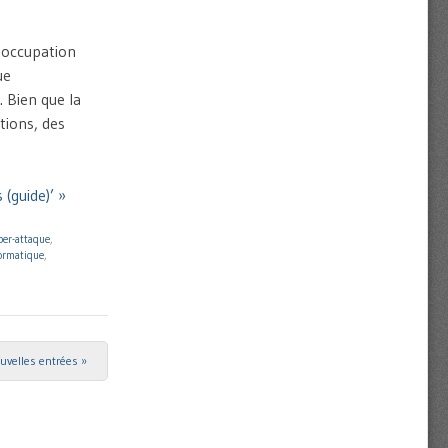
réoccupation
ue
 Bien que la
tions, des
(guide)’ »
ber-attaque
,
ormatique
,
uvelles entrées »