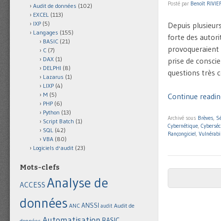
Posté par
Benoît RIVIE
Audit de données
(102)
EXCEL
(113)
IXP
(5)
Depuis plusieur
Langages
(155)
forte des autor
BASIC
(21)
provoqueraient 
C
(7)
DAX
(1)
prise de conscie
DELPHI
(8)
questions très 
Lazarus
(1)
LIXP
(4)
M
(5)
Continue reading
PHP
(6)
Python
(13)
Archivé sous
Brèves
,
Sé
Script Batch
(1)
Cybernétique
,
Cyberséc
SQL
(42)
Rançongiciel
,
Vulnérabi
VBA
(80)
Logiciels d'audit
(23)
Mots-clefs
Analyse de
Post navigat
ACCESS
données
ANSSI
Audit de
ANC
audit
Automatisation
BASIC
données