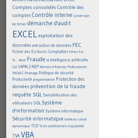
Comptes consolidés
Contrôle des
Contrôle interne
comptes
Conversion
démarche d'audit
de fichier
EXCEL
exploitation des
FEC
données
extraction de données
Fichier des Ecritures Comptables
filtres
For...
Fraude
Intelligence artificielle
IA
To... Next
NEP
Loi SAPIN 2
Normes d'Exercice Professionnel
Politique de sécurité
Piratage
PADoCC
Protection des
Productivité
programmation
prévention de la fraude
données
requête SQL
Sensibilisation des
Système
utilisateurs
SQL
d'information
Système informatique
Sécurité informatique
tableau croisé
TCD
dynamique
Tests conditionnels
traçabilité
VBA
TVA