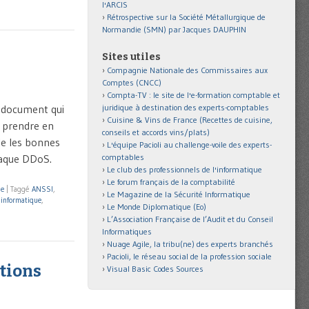
l'ARCIS
Rétrospective sur la Société Métallurgique de
Normandie (SMN) par Jacques DAUPHIN
Sites utiles
Compagnie Nationale des Commissaires aux
Comptes (CNCC)
Compta-TV : le site de l'e-formation comptable et
n document qui
juridique à destination des experts-comptables
Cuisine & Vins de France (Recettes de cuisine,
à prendre en
conseils et accords vins/plats)
le les bonnes
L'équipe Pacioli au challenge-voile des experts-
taque DDoS.
comptables
Le club des professionnels de l'informatique
Le forum français de la comptabilité
ue
|
Taggé
ANSSI
,
Le Magazine de la Sécurité Informatique
informatique
,
Le Monde Diplomatique (Eo)
L’Association Française de l’Audit et du Conseil
Informatiques
Nuage Agile, la tribu(ne) des experts branchés
Pacioli, le réseau social de la profession sociale
tions
Visual Basic Codes Sources