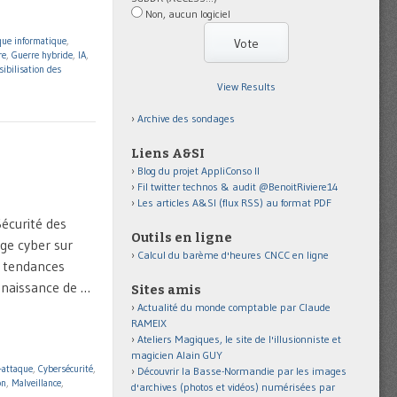
Non, aucun logiciel
que informatique
,
re
,
Guerre hybride
,
IA
,
ibilisation des
View Results
Archive des sondages
Liens A&SI
Blog du projet AppliConso II
Fil twitter technos & audit @BenoitRiviere14
Les articles A&SI (flux RSS) au format PDF
écurité des
Outils en ligne
ge cyber sur
Calcul du barème d'heures CNCC en ligne
s tendances
nnaissance de …
Sites amis
Actualité du monde comptable par Claude
RAMEIX
Ateliers Magiques, le site de l'illusionniste et
magicien Alain GUY
-attaque
,
Cybersécurité
,
Découvrir la Basse-Normandie par les images
on
,
Malveillance
,
d'archives (photos et vidéos) numérisées par