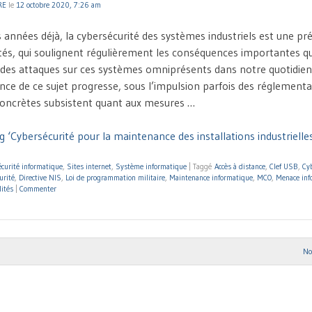
RE
le
12 octobre 2020, 7:26 am
s années déjà, la cybersécurité des systèmes industriels est une p
ités, qui soulignent régulièrement les conséquences importantes q
des attaques sur ces systèmes omniprésents dans notre quotidien.
nce de ce sujet progresse, sous l’impulsion parfois des réglementa
concrètes subsistent quant aux mesures …
 ‘Cybersécurité pour la maintenance des installations industrielles 
curité informatique
,
Sites internet
,
Système informatique
|
Taggé
Accès à distance
,
Clef USB
,
Cy
urité
,
Directive NIS
,
Loi de programmation militaire
,
Maintenance informatique
,
MCO
,
Menace inf
lités
|
Commenter
No
ion