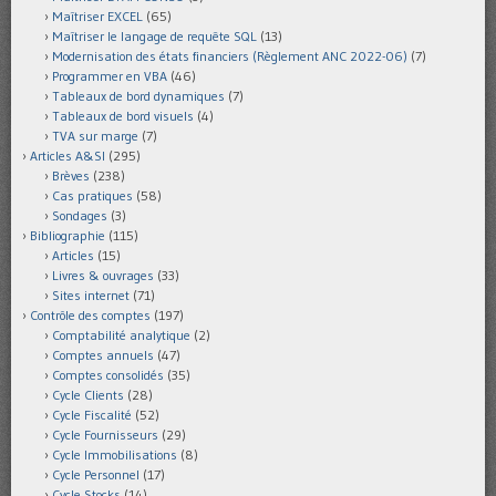
Maîtriser EXCEL
(65)
Maîtriser le langage de requête SQL
(13)
Modernisation des états financiers (Règlement ANC 2022-06)
(7)
Programmer en VBA
(46)
Tableaux de bord dynamiques
(7)
Tableaux de bord visuels
(4)
TVA sur marge
(7)
Articles A&SI
(295)
Brèves
(238)
Cas pratiques
(58)
Sondages
(3)
Bibliographie
(115)
Articles
(15)
Livres & ouvrages
(33)
Sites internet
(71)
Contrôle des comptes
(197)
Comptabilité analytique
(2)
Comptes annuels
(47)
Comptes consolidés
(35)
Cycle Clients
(28)
Cycle Fiscalité
(52)
Cycle Fournisseurs
(29)
Cycle Immobilisations
(8)
Cycle Personnel
(17)
Cycle Stocks
(14)