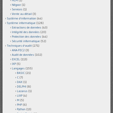
HLM
(1)
Négoce
(1)
Services
(1)
Vente au détail
(3)
Système d'information
(44)
Système informatique
(128)
Extractions de données
(43)
Intégrité des données
(20)
Protection des données
(44)
Sécurité informatique
(52)
Techniques d'audit
(271)
ANA-FEC2
(3)
Audit de données
(102)
EXCEL
(113)
IXP
(5)
Langages
(155)
BASIC
(21)
C
(7)
DAX
(1)
DELPHI
(8)
Lazarus
(1)
LIXP
(4)
M
(5)
PHP
(6)
Python
(13)