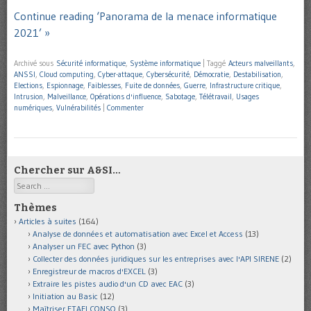
Continue reading ‘Panorama de la menace informatique
2021’ »
Archivé sous
Sécurité informatique
,
Système informatique
|
Taggé
Acteurs malveillants
,
ANSSI
,
Cloud computing
,
Cyber-attaque
,
Cybersécurité
,
Démocratie
,
Destabilisation
,
Elections
,
Espionnage
,
Faiblesses
,
Fuite de données
,
Guerre
,
Infrastructure critique
,
Intrusion
,
Malveillance
,
Opérations d'influence
,
Sabotage
,
Télétravail
,
Usages
numériques
,
Vulnérabilités
|
Commenter
Chercher sur A&SI…
Search
Thèmes
Articles à suites
(164)
Analyse de données et automatisation avec Excel et Access
(13)
Analyser un FEC avec Python
(3)
Collecter des données juridiques sur les entreprises avec l'API SIRENE
(2)
Enregistreur de macros d'EXCEL
(3)
Extraire les pistes audio d'un CD avec EAC
(3)
Initiation au Basic
(12)
Maîtriser ETAFI CONSO
(3)