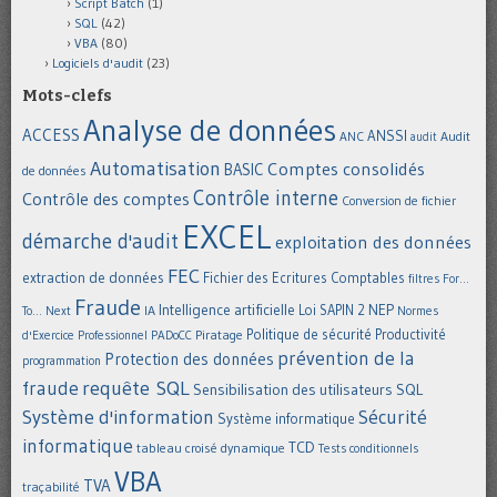
Script Batch
(1)
SQL
(42)
VBA
(80)
Logiciels d'audit
(23)
Mots-clefs
Analyse de données
ACCESS
ANSSI
Audit
ANC
audit
Automatisation
Comptes consolidés
BASIC
de données
Contrôle interne
Contrôle des comptes
Conversion de fichier
EXCEL
démarche d'audit
exploitation des données
FEC
extraction de données
Fichier des Ecritures Comptables
filtres
For...
Fraude
Intelligence artificielle
NEP
IA
Loi SAPIN 2
To... Next
Normes
Politique de sécurité
Piratage
Productivité
d'Exercice Professionnel
PADoCC
prévention de la
Protection des données
programmation
requête SQL
fraude
Sensibilisation des utilisateurs
SQL
Système d'information
Sécurité
Système informatique
informatique
TCD
tableau croisé dynamique
Tests conditionnels
VBA
TVA
traçabilité