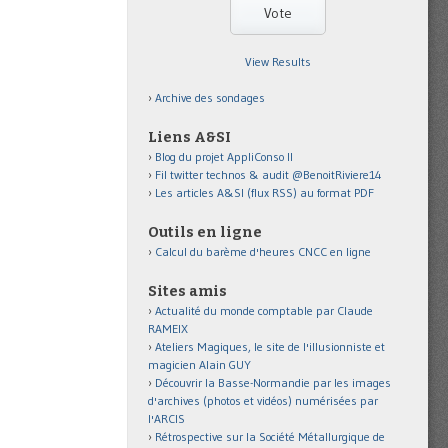
View Results
Archive des sondages
Liens A&SI
Blog du projet AppliConso II
Fil twitter technos & audit @BenoitRiviere14
Les articles A&SI (flux RSS) au format PDF
Outils en ligne
Calcul du barème d'heures CNCC en ligne
Sites amis
Actualité du monde comptable par Claude
RAMEIX
Ateliers Magiques, le site de l'illusionniste et
magicien Alain GUY
Découvrir la Basse-Normandie par les images
d'archives (photos et vidéos) numérisées par
l'ARCIS
Rétrospective sur la Société Métallurgique de