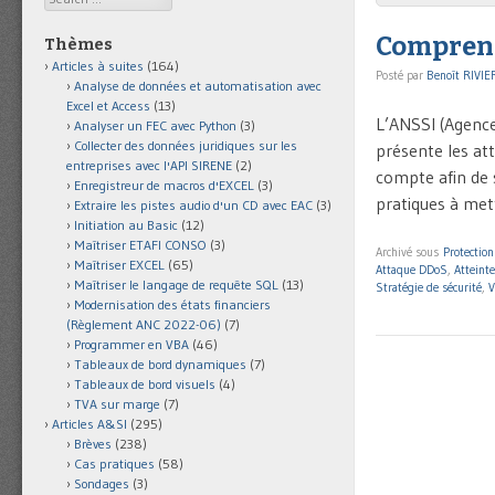
Comprend
Thèmes
Articles à suites
(164)
Posté par
Benoît RIVIE
Analyse de données et automatisation avec
Excel et Access
(13)
L’ANSSI (Agence
Analyser un FEC avec Python
(3)
Collecter des données juridiques sur les
présente les att
entreprises avec l'API SIRENE
(2)
compte afin de 
Enregistreur de macros d'EXCEL
(3)
pratiques à met
Extraire les pistes audio d'un CD avec EAC
(3)
Initiation au Basic
(12)
Maîtriser ETAFI CONSO
(3)
Archivé sous
Protectio
Maîtriser EXCEL
(65)
Attaque DDoS
,
Atteinte
Maîtriser le langage de requête SQL
(13)
Stratégie de sécurité
,
V
Modernisation des états financiers
(Règlement ANC 2022-06)
(7)
Programmer en VBA
(46)
Tableaux de bord dynamiques
(7)
Tableaux de bord visuels
(4)
TVA sur marge
(7)
Articles A&SI
(295)
Brèves
(238)
Cas pratiques
(58)
Sondages
(3)