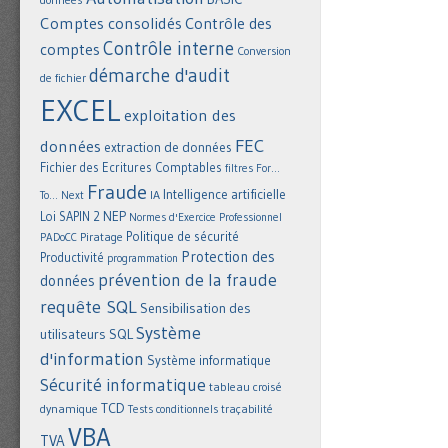
Comptes consolidés
Contrôle des
Contrôle interne
comptes
Conversion
démarche d'audit
de fichier
EXCEL
exploitation des
FEC
données
extraction de données
Fichier des Ecritures Comptables
filtres
For...
Fraude
Intelligence artificielle
IA
To... Next
NEP
Loi SAPIN 2
Normes d'Exercice Professionnel
Politique de sécurité
Piratage
PADoCC
Protection des
Productivité
programmation
prévention de la fraude
données
requête SQL
Sensibilisation des
Système
utilisateurs
SQL
d'information
Système informatique
Sécurité informatique
tableau croisé
TCD
dynamique
Tests conditionnels
traçabilité
VBA
TVA