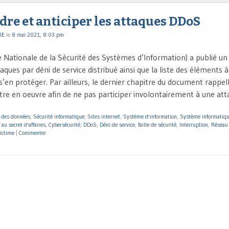
re et anticiper les attaques DDoS
RE
le
8 mai 2021, 8:03 pm
 Nationale de la Sécurité des Systèmes d’Information) a publié u
aques par déni de service distribué ainsi que la liste des éléments 
s’en protéger. Par ailleurs, le dernier chapitre du document rappel
tre en oeuvre afin de ne pas participer involontairement à une at
n des données
,
Sécurité informatique
,
Sites internet
,
Système d'information
,
Système informatiq
 au secret d'affaires
,
Cybersécurité
,
DDoS
,
Déni de service
,
faille de sécurité
,
Interruption
,
Réseau 
ictime
|
Commenter