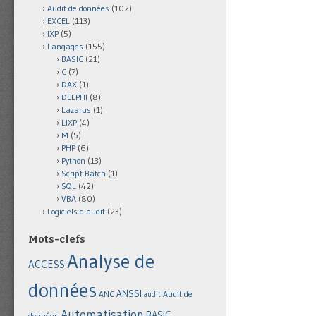
Audit de données
(102)
EXCEL
(113)
IXP
(5)
Langages
(155)
BASIC
(21)
C
(7)
DAX
(1)
DELPHI
(8)
Lazarus
(1)
LIXP
(4)
M
(5)
PHP
(6)
Python
(13)
Script Batch
(1)
SQL
(42)
VBA
(80)
Logiciels d'audit
(23)
Mots-clefs
Analyse de
ACCESS
données
ANSSI
Audit de
ANC
audit
Automatisation
BASIC
données