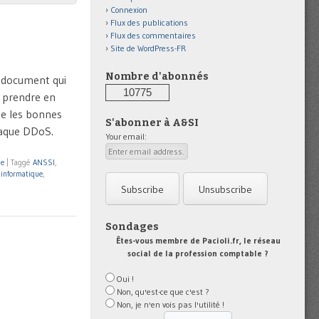
Connexion
Flux des publications
Flux des commentaires
Site de WordPress-FR
Nombre d'abonnés
n document qui
10775
à prendre en
le les bonnes
S'abonner à A&SI
taque DDoS.
Your email:
ue
|
Taggé
ANSSI
,
informatique
,
Sondages
Êtes-vous membre de Pacioli.fr, le réseau
social de la profession comptable ?
Oui !
Non, qu'est-ce que c'est ?
Non, je n'en vois pas l'utilité !